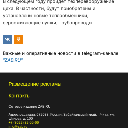
В следующем году пройдет техперевооружение
цеха. В частности, будут приобретены и
установлены новые теплообменники,
серосжигающие пушки, трубопроводы.
Важные и оперативные новости в telegram-канале
"ZAB.RU"
Размещение рекламы
Контакты
Сетевое издание ZAB.RU
Адрес редакции:
672038
, Россия, Забайкальский край, г.
Чита
,
ул.
Шилова, д. 100
+7 (3022) 32-55-66
info@zab.ru