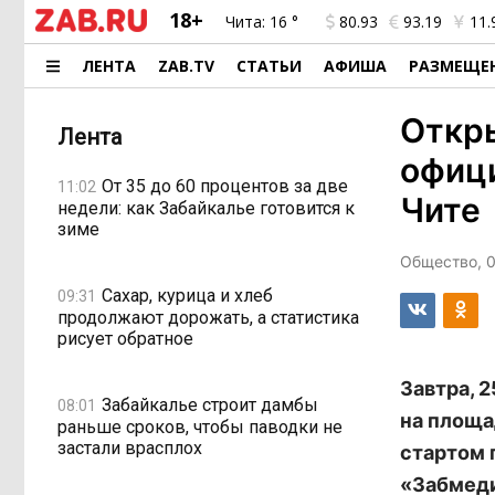
18+
Чита:
16 °
80.93
93.19
11.
ЛЕНТА
ZAB.TV
СТАТЬИ
АФИША
РАЗМЕЩЕ
Откры
Лента
офиц
От 35 до 60 процентов за две
11:02
Чите
недели: как Забайкалье готовится к
зиме
Общество, 0
Сахар, курица и хлеб
09:31
продолжают дорожать, а статистика
рисует обратное
Завтра, 
Забайкалье строит дамбы
08:01
на площа
раньше сроков, чтобы паводки не
застали врасплох
стартом 
«Забмеди