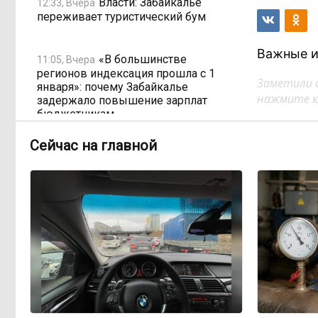
Власти: Забайкалье
12:33, Вчера
переживает туристический бум
Важные и
«В большинстве
11:05, Вчера
регионов индексация прошла с 1
Заметили 
января»: почему Забайкалье
нажмите кл
задержало повышение зарплат
бюджетникам
Сейчас на главной
В Каларском округе
10:16, Вчера
подрядчик и чиновник попали под
уголовные дела
598 миллионов улетели в
08:38, Вчера
Омск: как Забайкалье провалило
«Чистый воздух»
Депутат Госдумы
08:15, Вчера
объяснил «неполноценность»