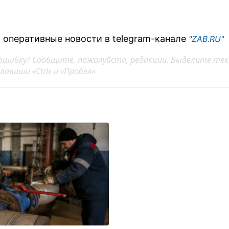
 оперативные новости в telegram-канале
"ZAB.RU"
ошибку? Сообщите, пожалуйста, редакции. Выделите тек
авиши «Ctrl» и «Пробел»