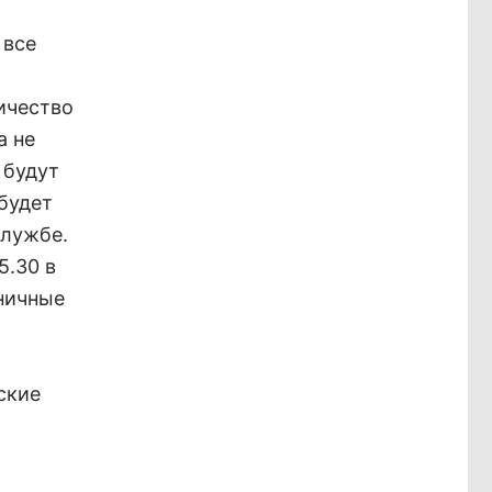
 все
ичество
а не
 будут
 будет
службе.
5.30 в
ничные
ские