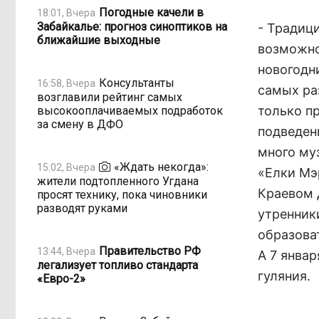
Погодные качели в
18:01, Вчера
Забайкалье: прогноз синоптиков на
- Традиц
ближайшие выходные
возможно
новогодн
Консультанты
16:58, Вчера
самых ра
возглавили рейтинг самых
только пр
высокооплачиваемых подработок
за смену в ДФО
подведены
много му
«Ждать некогда»:
15:02, Вчера
«Елки Мэр
жители подтопленного Угдана
Краевом 
просят технику, пока чиновники
разводят руками
утренник
образова
Правительство РФ
13:44, Вчера
А 7 янва
легализует топливо стандарта
гуляния.
«Евро-2»