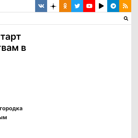
старт
вам в
 городка
ным