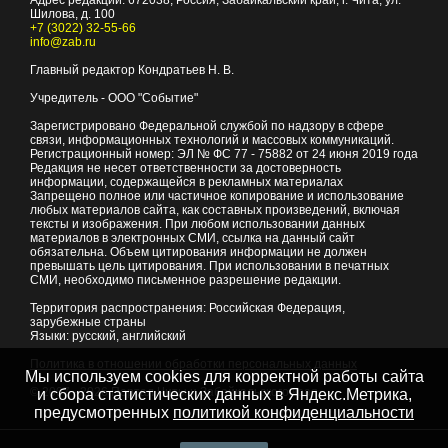
Адрес редакции:
672038
, Россия, Забайкальский край, г.
Чита
,
ул.
Шилова, д. 100
+7 (3022) 32-55-66
info@zab.ru
Главный редактор Кондратьев Н. В.
Учредитель - ООО "Событие"
Зарегистрировано Федеральной службой по надзору в сфере
связи, информационных технологий и массовых коммуникаций.
Регистрационный номер: ЭЛ № ФС 77 - 75882 от 24 июня 2019 года
Редакция не несет ответственности за достоверность
информации, содержащейся в рекламных материалах
Запрещено полное или частичное копирование и использование
любых материалов сайта, как составных произведений, включая
тексты и изображения. При любом использовании данных
материалов в электронных СМИ, ссылка на данный сайт
обязательна. Объем цитирования информации не должен
превышать цель цитирования. При использовании в печатных
СМИ, необходимо письменное разрешение редакции.
Территория распространения: Российская Федерация,
зарубежные страны
Языки: русский, английский
Политика в отношении обработки персональных данных
Мы используем cookies для корректной работы сайта
© 2007 - 2026
Портал Читы и Забайкальского края
и сбора статистических данных в Яндекс.Метрика,
предусмотренных
политикой конфиденциальности