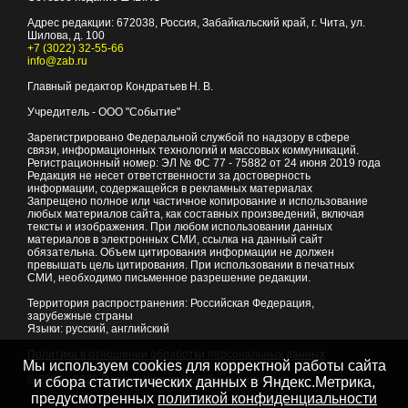
Адрес редакции:
672038
, Россия, Забайкальский край, г.
Чита
,
ул.
Шилова, д. 100
+7 (3022) 32-55-66
info@zab.ru
Главный редактор Кондратьев Н. В.
Учредитель - ООО "Событие"
Зарегистрировано Федеральной службой по надзору в сфере
связи, информационных технологий и массовых коммуникаций.
Регистрационный номер: ЭЛ № ФС 77 - 75882 от 24 июня 2019 года
Редакция не несет ответственности за достоверность
информации, содержащейся в рекламных материалах
Запрещено полное или частичное копирование и использование
любых материалов сайта, как составных произведений, включая
тексты и изображения. При любом использовании данных
материалов в электронных СМИ, ссылка на данный сайт
обязательна. Объем цитирования информации не должен
превышать цель цитирования. При использовании в печатных
СМИ, необходимо письменное разрешение редакции.
Территория распространения: Российская Федерация,
зарубежные страны
Языки: русский, английский
Политика в отношении обработки персональных данных
Мы используем cookies для корректной работы сайта
© 2007 - 2026
Портал Читы и Забайкальского края
и сбора статистических данных в Яндекс.Метрика,
предусмотренных
политикой конфиденциальности