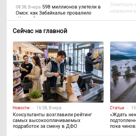
Заметили 
598 миллионов улетели в
08:38, Вчера
нажмите кл
Омск: как Забайкалье провалило
«Чистый воздух»
Сейчас на главной
Депутат Госдумы
08:15, Вчера
объяснил «неполноценность»
женщин библейским сюжетом
Прокуратура начала
08:10, Вчера
проверку из-за раскопок ТГК-14
Когда ждать денег?
19:02, 5 августа
Забайкалье — в списке регионов,
где бюджетники могут остаться без
Новости
16:58, Вчера
Статьи
15
выплат
Консультанты возглавили рейтинг
«Ждать нек
самых высокооплачиваемых
подтопленн
подработок за смену в ДФО
пока чинов
«Их масштаб может
17:30, 5 августа
превысить весь наш опыт»: Осипов