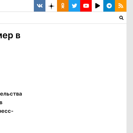
мер в
тельства
в
ресс-