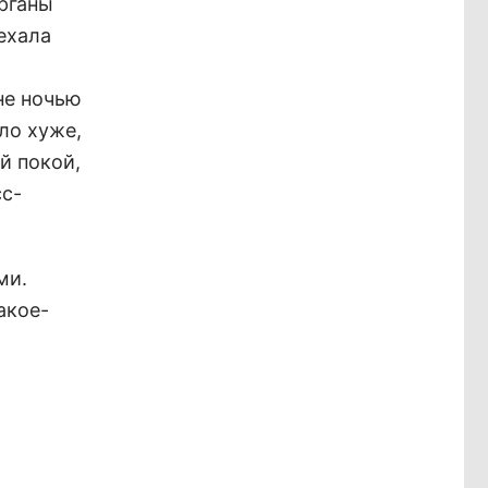
рганы
ехала
не ночью
ло хуже,
ый покой,
сс-
ми.
акое-