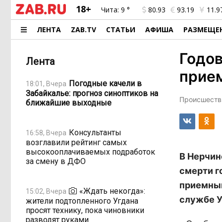
18+
Чита:
9 °
80.93
93.19
11.9
ЛЕНТА
ZAB.TV
СТАТЬИ
АФИША
РАЗМЕЩЕ
Годов
Лента
прие
Погодные качели в
18:01, Вчера
Забайкалье: прогноз синоптиков на
Происшестви
ближайшие выходные
Консультанты
16:58, Вчера
возглавили рейтинг самых
высокооплачиваемых подработок
В Нерчин
за смену в ДФО
смерти г
приемный
«Ждать некогда»:
15:02, Вчера
службе У
жители подтопленного Угдана
просят технику, пока чиновники
разводят руками