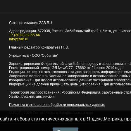
Сетевое издание ZAB.RU
Адрес редакции:
672038
, Россия, Забайкальский край, г.
Чита
,
ул. Шилова
+7 (3022) 32-55-66
info@zab.ru
Главный редактор Кондратьев Н. В.
Учредитель - ООО "Событие"
Зарегистрировано Федеральной службой по надзору в сфере связи, ин
Регистрационный номер: ЭЛ № ФС 77 - 75882 от 24 июня 2019 года
Редакция не несет ответственности за достоверность информации, со
Запрещено полное или частичное копирование и использование любых м
изображения. При любом использовании данных материалов в электро
информации не должен превышать цель цитирования. При использован
Территория распространения: Российская Федерация, зарубежные стр
Языки: русский, английский
Политика в отношении обработки персональных данных
© 2007 - 2026
Портал Читы и Забайкальского края
 сайта и сбора статистических данных в Яндекс.Метрика, 