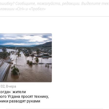
ошибку? Сообщите, пожалуйста, редакции. Выделите тек
авиши «Ctrl» и «Пробел»
:02, Вчера
огда»: жители
ого Угдана просят технику,
ники разводят руками