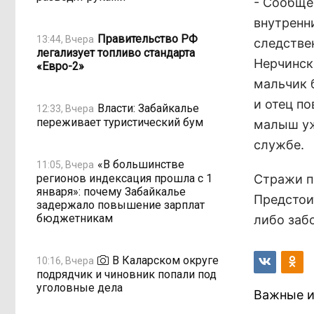
- Сообще
внутренн
Правительство РФ
13:44, Вчера
следстве
легализует топливо стандарта
Нерчинск
«Евро-2»
мальчик 
и отец по
Власти: Забайкалье
12:33, Вчера
переживает туристический бум
малыш уж
службе.
«В большинстве
11:05, Вчера
регионов индексация прошла с 1
Стражи п
января»: почему Забайкалье
Предстои
задержало повышение зарплат
бюджетникам
либо забо
В Каларском округе
10:16, Вчера
подрядчик и чиновник попали под
уголовные дела
Важные и