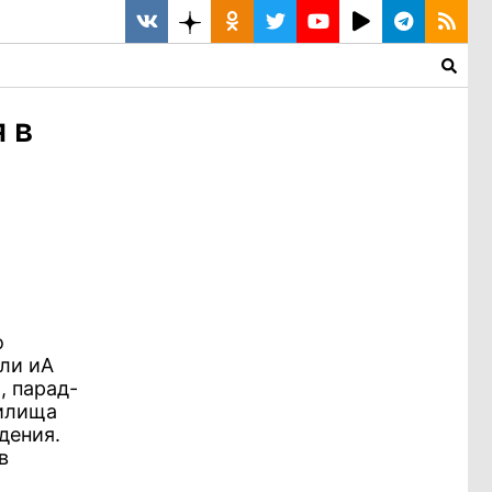
 в
о
ли иА
, парад-
чилища
дения.
в