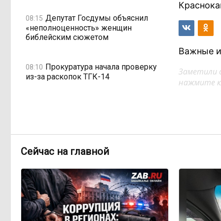
Краснока
Депутат Госдумы объяснил
08:15
«неполноценность» женщин
библейским сюжетом
Важные и
Прокуратура начала проверку
08:10
Заметили 
из-за раскопок ТГК-14
нажмите кл
Когда ждать денег?
19:02, Вчера
Забайкалье — в списке регионов,
где бюджетники могут остаться без
выплат
Сейчас на главной
«Их масштаб может
17:30, Вчера
превысить весь наш опыт»: Осипов
предупреждает о климатической
угрозе на фоне пожаров в Европе