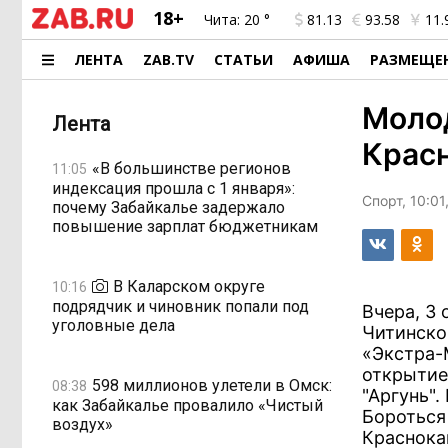
18+
Чита:
20 °
81.13
93.58
11.
ЛЕНТА
ZAB.TV
СТАТЬИ
АФИША
РАЗМЕЩЕ
Моло
Лента
Крас
«В большинстве регионов
11:05
индексация прошла с 1 января»:
Спорт, 10:01
почему Забайкалье задержало
повышение зарплат бюджетникам
В Каларском округе
10:16
подрядчик и чиновник попали под
Вчера, 3
уголовные дела
Читинско
«Экстра-
открытие
598 миллионов улетели в Омск:
08:38
"Аргунь"
как Забайкалье провалило «Чистый
Бороться
воздух»
Краснока