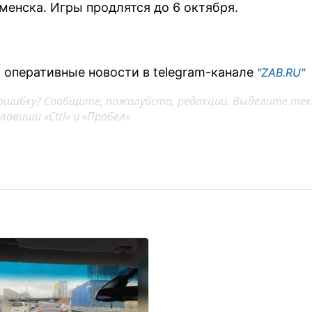
менска. Игры продлятся до 6 октября.
 оперативные новости в telegram-канале
"ZAB.RU"
ошибку? Сообщите, пожалуйста, редакции. Выделите тек
авиши «Ctrl» и «Пробел»