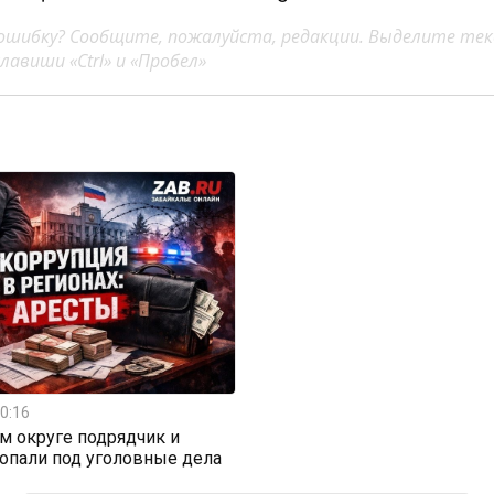
ошибку? Сообщите, пожалуйста, редакции. Выделите тек
авиши «Ctrl» и «Пробел»
0:16
м округе подрядчик и
опали под уголовные дела