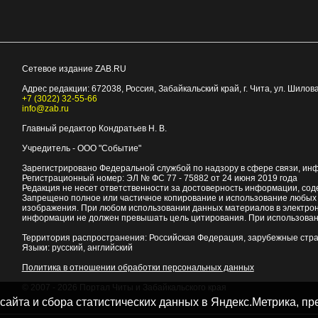
Сетевое издание ZAB.RU
Адрес редакции:
672038
, Россия, Забайкальский край, г.
Чита
,
ул. Шилова
+7 (3022) 32-55-66
info@zab.ru
Главный редактор Кондратьев Н. В.
Учредитель - ООО "Событие"
Зарегистрировано Федеральной службой по надзору в сфере связи, ин
Регистрационный номер: ЭЛ № ФС 77 - 75882 от 24 июня 2019 года
Редакция не несет ответственности за достоверность информации, со
Запрещено полное или частичное копирование и использование любых м
изображения. При любом использовании данных материалов в электро
информации не должен превышать цель цитирования. При использован
Территория распространения: Российская Федерация, зарубежные стр
Языки: русский, английский
Политика в отношении обработки персональных данных
© 2007 - 2026
Портал Читы и Забайкальского края
 сайта и сбора статистических данных в Яндекс.Метрика, 