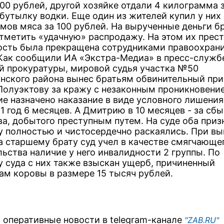
100 рублей, другой хозяйке отдали 4 килограмма 
бутылку водки. Еще один из жителей купил у них 
мов мяса за 100 рублей. На вырученные деньги б
тметить «удачную» распродажу. На этом их прес
ость была прекращена сотрудниками правоохран
 Как сообщили ИА «Экстра-Медиа» в пресс-служб
й прокуратуры, мировой судья участка №50
нского района вынес братьям обвинительный при
Полуэктову за кражу с незаконным проникновени
е назначено наказание в виде условного лишени
1 год 6 месяцев. А Дмитрию в 10 месяцев - за сбы
а, добытого преступным путем. На суде оба приз
у полностью и чистосердечно раскаялись. При в
а старшему брату суд учел в качестве смягчающе
льства наличие у него инвалидности 2 группы. По
у суда с них также взыскан ущерб, причиненный
ам коровы в размере 15 тысяч рублей.
 оперативные новости в telegram-канале
"ZAB.RU"