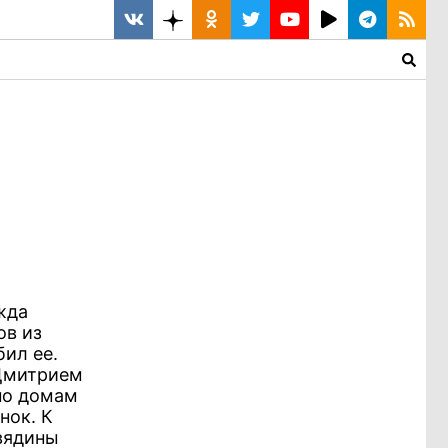
а
жда
ов из
ил ее.
 Дмитрием
по домам
нок. К
вядины