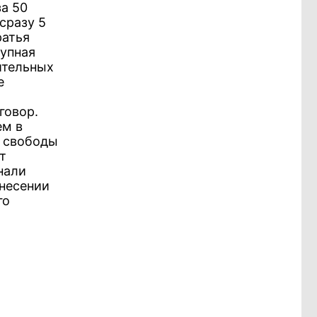
за 50
сразу 5
ратья
тупная
ительных
е
говор.
ем в
я свободы
т
нали
ынесении
го