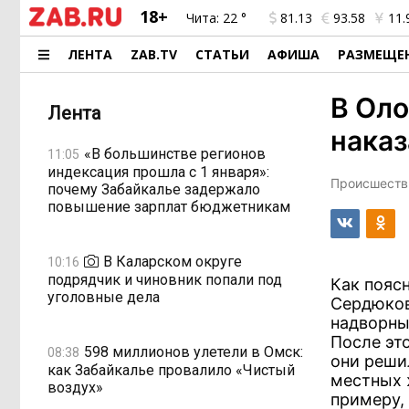
18+
Чита:
22 °
81.13
93.58
11.
ЛЕНТА
ZAB.TV
СТАТЬИ
АФИША
РАЗМЕЩЕ
В Оло
Лента
наказ
«В большинстве регионов
11:05
индексация прошла с 1 января»:
Происшестви
почему Забайкалье задержало
повышение зарплат бюджетникам
В Каларском округе
10:16
подрядчик и чиновник попали под
Как пояс
уголовные дела
Сердюков
надворны
После эт
598 миллионов улетели в Омск:
08:38
они реши
как Забайкалье провалило «Чистый
местных 
воздух»
примеру,