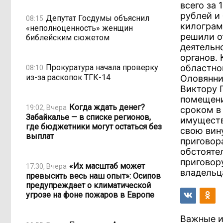
всего за 
рублей и 
Депутат Госдумы объяснил
08:15
килограм
«неполноценность» женщин
решили о
библейским сюжетом
деятельн
органов.
Прокуратура начала проверку
областно
08:10
из-за раскопок ТГК-14
Оловянни
Виктору 
помещени
Когда ждать денег?
19:02, Вчера
сроком в 
Забайкалье — в списке регионов,
имуществ
где бюджетники могут остаться без
свою вин
выплат
приговор
обстояте
приговор
«Их масштаб может
17:30, Вчера
владельц
превысить весь наш опыт»: Осипов
предупреждает о климатической
угрозе на фоне пожаров в Европе
Важные и