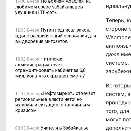
По волнам Арахлея: на
16:00, Вчера
идеальну
любимом озере забайкальцев
улучшили LTE-сеть
Теперь, 
стороне 
Путин подписал закон,
12:33, Вчера
вдвое расширяющий основания для
Webmoney
выдворения мигрантов
англоязы
даже име
Читинская
12:32, Вчера
системе,
администрация хочет
отремонтировать кабинет за 6,8
зарубежн
миллиона: что скрывает смета?
Во-вторы
«Нефтемаркет» отвечает:
систем, 
11:47, Вчера
региональные власти неточно
процедур
изложили ситуацию с топливным
кризисом
того, дл
могут по
дополните
Учителя в Забайкалье
09:33, Вчера