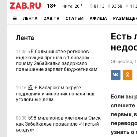
18+
Чита:
20 °
81.13
93.58
11.
ЛЕНТА
ZAB.TV
СТАТЬИ
АФИША
РАЗМЕЩЕ
Есть 
Лента
недо
«В большинстве регионов
11:05
индексация прошла с 1 января»:
Общество, 1
почему Забайкалье задержало
повышение зарплат бюджетникам
В Каларском округе
10:16
подрядчик и чиновник попали под
Если вы 
уголовные дела
спешите 
первых, 
598 миллионов улетели в Омск:
08:38
переводо
как Забайкалье провалило «Чистый
воздух»
узнать о