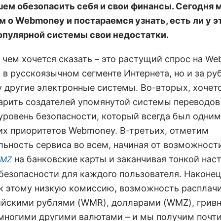
ем обезопасить себя и свои финансы. Сегодня 
м о Webmoney и постараемся узнать, есть ли у э
опулярной системы свои недостатки.
о чем хочется сказать – это растущий спрос на W
 в русскоязычном сегменте Интернета, но и за р
ду другие электронные системы. Во-вторых, хочет
арить создателей упомянутой системы переводов
уровень безопасности, который всегда был одним
х приоритетов Webmoney. В-третьих, отметим
льность сервиса во всем, начиная от возможност
на банковские карты и заканчивая тонкой нас
MZ
безопасности для каждого пользователя. Наконец
к этому низкую комиссию, возможность расплачи
ийскими рублями (WMR), долларами (WMZ), грив
многими другими валютами – и мы получим почт