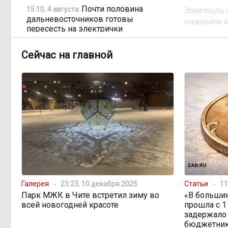
Почти половина
Заметили 
15:10, 4 августа
дальневосточников готовы
нажмите кл
пересесть на электрички
Сейчас на главной
Тайна Тургинского
14:59, 4 августа
озера: почему рыбы эпохи
динозавров сохранились в
Забайкалье лучше, чем где-либо
250 миллионов на
13:59, 4 августа
котельные: Могочинский округ
готовится к зиме
Забайкалье зовёт
13:02, 4 августа
«Роснефть» и «Газпромнефть»
Галерея
23:23, 10 декабря 2025
Статьи
11
строить АЗС
Парк МЖК в Чите встретил зиму во
«В большин
всей новогодней красоте
прошла с 1
задержало
Вместо корабля —
11:59, 4 августа
бюджетни