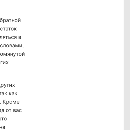
обратной
статок
ляться в
 словами,
помянутой
огих
других
так как
. Кроме
а от вас
это
на