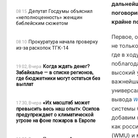
дальнейш
Депутат Госдумы объяснил
08:15
поговори
«неполноценность» женщин
крайне п
библейским сюжетом
Первое, 
Прокуратура начала проверку
08:10
не только
из-за раскопок ТГК-14
где в хо
поблагод
Когда ждать денег?
19:02, Вчера
высокий 
Забайкалье — в списке регионов,
где бюджетники могут остаться без
важнейши
выплат
универса
вывода
W
«Их масштаб может
17:30, Вчера
системы 
превысить весь наш опыт»: Осипов
предупреждает о климатической
добавим 
угрозе на фоне пожаров в Европе
как росс
(WMU) и 