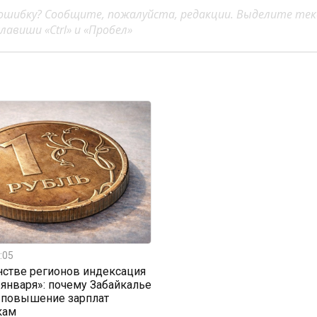
ошибку? Сообщите, пожалуйста, редакции. Выделите тек
авиши «Ctrl» и «Пробел»
:05
стве регионов индексация
 января»: почему Забайкалье
 повышение зарплат
кам