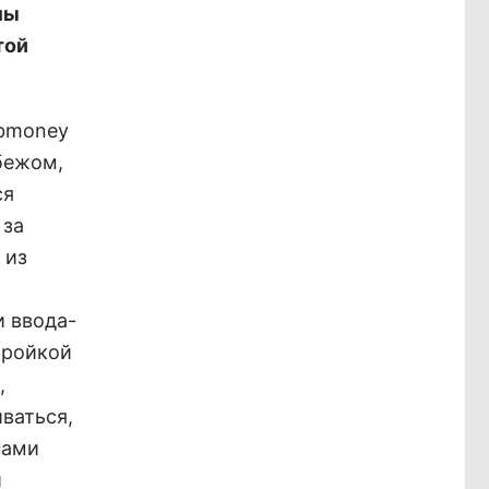
мы
той
ebmoney
убежом,
ся
 за
 из
и ввода-
тройкой
,
ваться,
нами
и