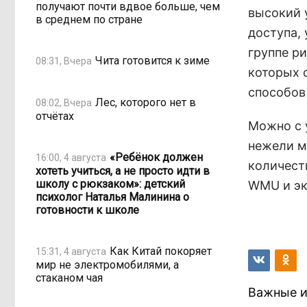
получают почти вдвое больше, чем
высокий 
в среднем по стране
доступа,
группе ри
Чита готовится к зиме
08:31, Вчера
которых 
способов
Лес, которого нет в
08:02, Вчера
отчётах
Можно с 
нежели м
«Ребёнок должен
16:00, 4 августа
количест
хотеть учиться, а не просто идти в
школу с рюкзаком»: детский
WMU и эк
психолог Наталья Малинина о
готовности к школе
Как Китай покоряет
15:31, 4 августа
мир не электромобилями, а
стаканом чая
Важные и