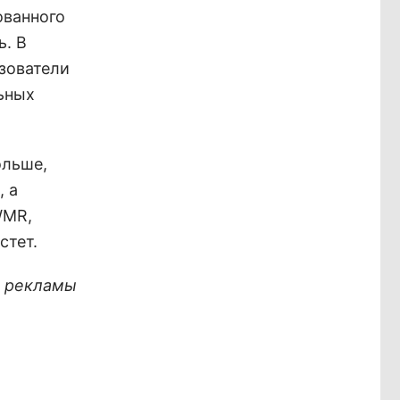
ованного
ь. В
ьзователи
ьных
ольше,
, а
WMR,
астет.
х рекламы