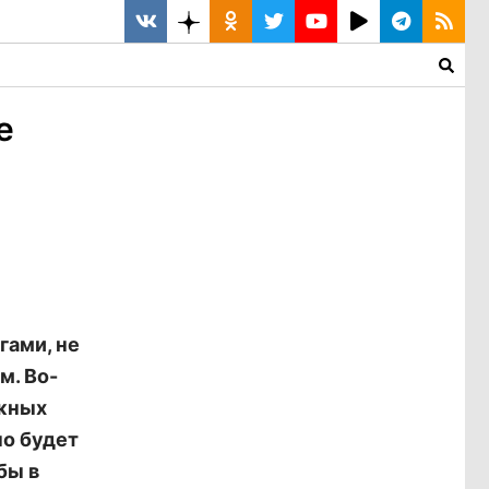
е
гами, не
м. Во-
ежных
но будет
бы в