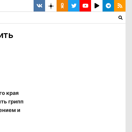
ить
го края
ить грипп
чением и