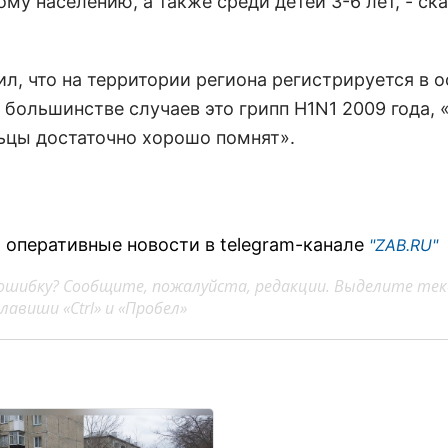
му населению, а также среди детей 3-6 лет, - ск
ил, что на территории региона регистрируется в 
в большинстве случаев это грипп H1N1 2009 года,
ьцы достаточно хорошо помнят».
 оперативные новости в telegram-канале
"ZAB.RU"
ошибку? Сообщите, пожалуйста, редакции. Выделите тек
авиши «Ctrl» и «Пробел»