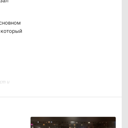
азал
основном
 «который
ст и