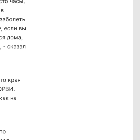
сто часы,
 в
 заболеть
, если вы
ся дома,
 - сказал
го края
ОРВИ.
как на
по