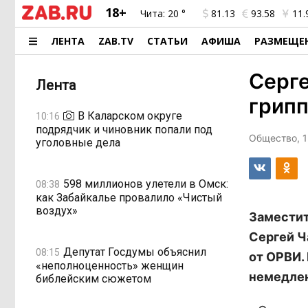
18+
Чита:
20 °
81.13
93.58
11.
ЛЕНТА
ZAB.TV
СТАТЬИ
АФИША
РАЗМЕЩЕ
Серге
Лента
грипп
В Каларском округе
10:16
подрядчик и чиновник попали под
Общество, 1
уголовные дела
598 миллионов улетели в Омск:
08:38
как Забайкалье провалило «Чистый
воздух»
Заместит
Сергей Ч
Депутат Госдумы объяснил
08:15
от ОРВИ.
«неполноценность» женщин
немедлен
библейским сюжетом