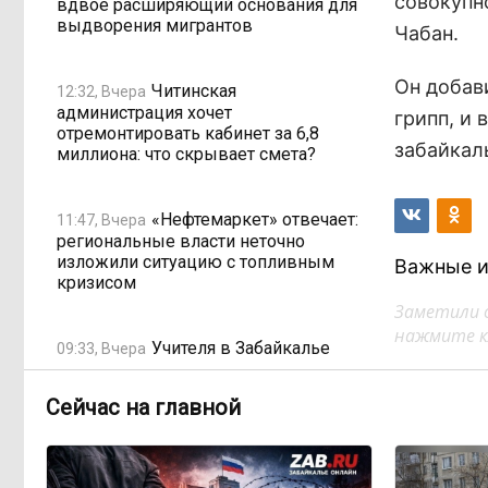
совокупно
вдвое расширяющий основания для
выдворения мигрантов
Чабан.
Он добав
Читинская
12:32, Вчера
администрация хочет
грипп, и 
отремонтировать кабинет за 6,8
забайкал
миллиона: что скрывает смета?
«Нефтемаркет» отвечает:
11:47, Вчера
региональные власти неточно
изложили ситуацию с топливным
Важные и
кризисом
Заметили 
нажмите кл
Учителя в Забайкалье
09:33, Вчера
получают почти вдвое больше, чем
в среднем по стране
Сейчас на главной
Чита готовится к зиме
08:31, Вчера