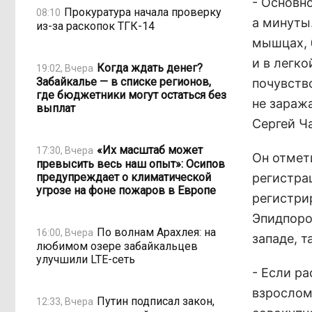
- Основно
Прокуратура начала проверку
08:10
а минуты.
из-за раскопок ТГК-14
мышцах, 
и в легко
Когда ждать денег?
19:02, Вчера
Забайкалье — в списке регионов,
почувств
где бюджетники могут остаться без
не заража
выплат
Сергей Ч
«Их масштаб может
17:30, Вчера
Он отмет
превысить весь наш опыт»: Осипов
предупреждает о климатической
регистра
угрозе на фоне пожаров в Европе
регистри
Эпидпоро
По волнам Арахлея: на
16:00, Вчера
западе, т
любимом озере забайкальцев
улучшили LTE-сеть
- Если р
взрослом
Путин подписал закон,
12:33, Вчера