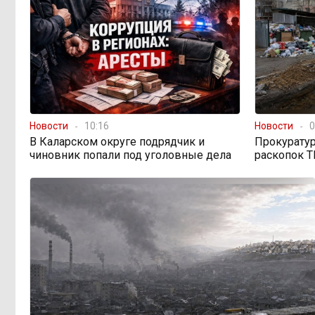
Лес, которого нет в
08:02, Вчера
отчётах
«Ребёнок должен
16:00, 4 августа
хотеть учиться, а не просто идти в
школу с рюкзаком»: детский
психолог Наталья Малинина о
Новости
10:16
Новости
0
готовности к школе
В Каларском округе подрядчик и
Прокуратур
чиновник попали под уголовные дела
раскопок Т
Как Китай покоряет
15:31, 4 августа
мир не электромобилями, а
стаканом чая
Почти половина
15:10, 4 августа
дальневосточников готовы
пересесть на электрички
Тайна Тургинского
14:59, 4 августа