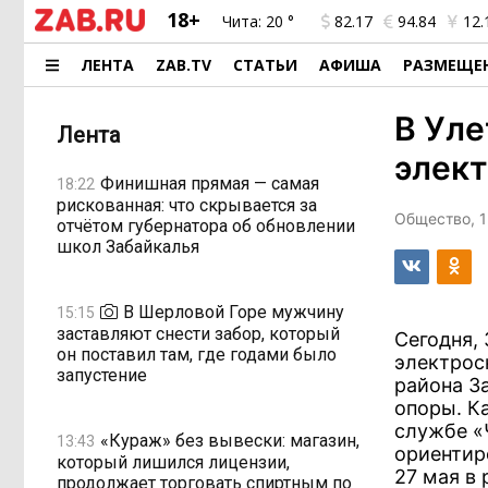
18+
Чита:
20 °
82.17
94.84
12.
ЛЕНТА
ZAB.TV
СТАТЬИ
АФИША
РАЗМЕЩЕ
В Уле
Лента
элек
Финишная прямая — самая
18:22
рискованная: что скрывается за
Общество, 1
отчётом губернатора об обновлении
школ Забайкалья
В Шерловой Горе мужчину
15:15
заставляют снести забор, который
Сегодня,
он поставил там, где годами было
электрос
запустение
района З
опоры. К
службе «
«Кураж» без вывески: магазин,
13:43
ориентир
который лишился лицензии,
27 мая в 
продолжает торговать спиртным по