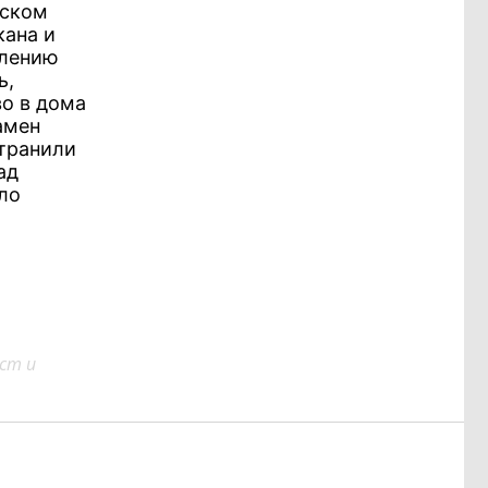
вском
кана и
влению
ь,
во в дома
амен
странили
ад
ло
ст и