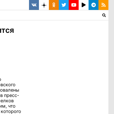
ится
о
овского
повалены
в пресс-
селков
им, что
 которого