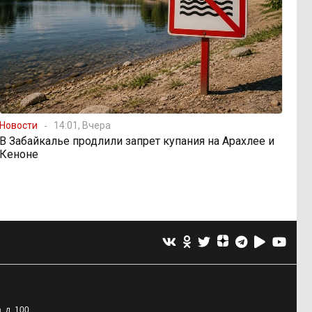
Новости
14:01, Вчера
В Забайкалье продлили запрет купания на Арахлее и
Кеноне
, д. 100