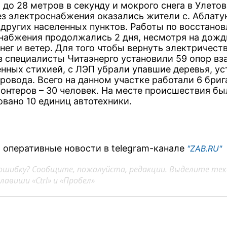
 до 28 метров в секунду и мокрого снега в Улето
ез электроснабжения оказались жители с. Аблату
 других населенных пунктов. Работы по восстано
набжения продолжались 2 дня, несмотря на дожд
нег и ветер. Для того чтобы вернуть электричест
в специалисты Читаэнерго установили 59 опор вз
нных стихией, с ЛЭП убрали упавшие деревья, у
ровода. Всего на данном участке работали 6 бриг
онтеров – 30 человек. На месте происшествия бы
овано 10 единиц автотехники.
 оперативные новости в telegram-канале
"ZAB.RU"
ошибку? Сообщите, пожалуйста, редакции. Выделите тек
авиши «Ctrl» и «Пробел»