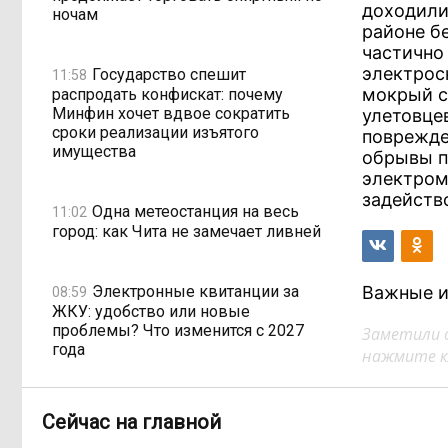
доходили
ночам
районе б
частично
электрос
Государство спешит
11:58
мокрый с
распродать конфискат: почему
Минфин хочет вдвое сократить
улетовце
сроки реализации изъятого
поврежде
имущества
обрывы п
электром
задейств
Одна метеостанция на весь
11:02
город: как Чита не замечает ливней
Электронные квитанции за
Важные и
08:59
ЖКУ: удобство или новые
проблемы? Что изменится с 2027
Заметили 
года
нажмите кл
Рабочих рук меньше, а
17:03, Вчера
Сейчас на главной
проверок — больше: как