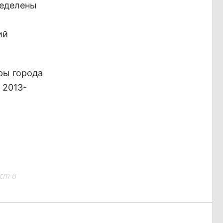
ределены
ий
ры города
 2013-
ст и