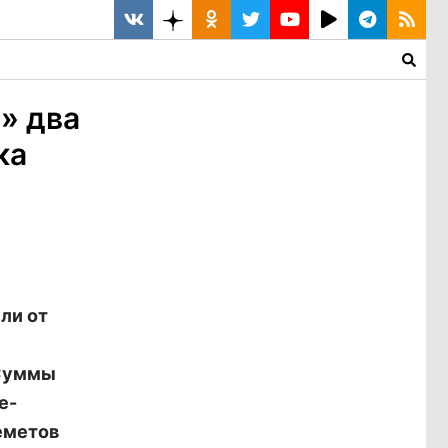
» два
ка
ли от
 Суммы
е-
еметов