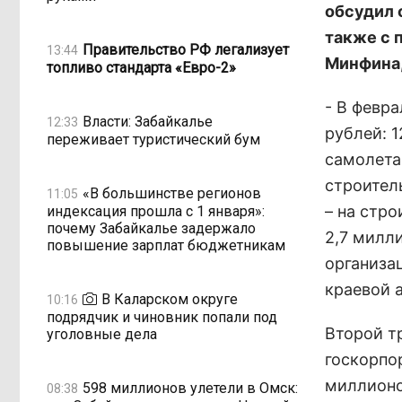
обсудил 
также с 
Правительство РФ легализует
13:44
Минфина,
топливо стандарта «Евро-2»
- В февр
Власти: Забайкалье
12:33
рублей: 
переживает туристический бум
самолета
строител
«В большинстве регионов
11:05
– на стр
индексация прошла с 1 января»:
почему Забайкалье задержало
2,7 милл
повышение зарплат бюджетникам
организа
краевой 
В Каларском округе
10:16
подрядчик и чиновник попали под
Второй т
уголовные дела
госкорпо
миллионо
598 миллионов улетели в Омск:
08:38