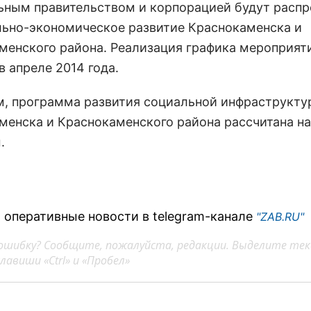
ьным правительством и корпорацией будут расп
льно-экономическое развитие Краснокаменска и
менского района. Реализация графика мероприят
в апреле 2014 года.
, программа развития социальной инфраструкту
менска и Краснокаменского района рассчитана на
.
 оперативные новости в telegram-канале
"ZAB.RU"
ошибку? Сообщите, пожалуйста, редакции. Выделите тек
авиши «Ctrl» и «Пробел»