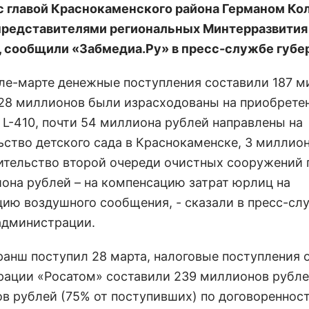
с главой Краснокаменского района Германом Ко
представителями региональных Минтерразвития
 сообщили «Забмедиа.Ру» в пресс-службе губе
але-марте денежные поступления составили 187 
128 миллионов были израсходованы на приобрете
 L-410, почти 54 миллиона рублей направлены на
ьство детского сада в Краснокаменске, 3 миллио
оительство второй очереди очистных сооружений 
иона рублей – на компенсацию затрат юрлиц на
цию воздушного сообщения, - сказали в пресс-сл
администрации.
ранш поступил 28 марта, налоговые поступления 
рации «Росатом» составили 239 миллионов рубле
в рублей (75% от поступивших) по договореннос