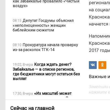
как Забайкалье провалило «Чистый
регионал
воздух»
на социа
Краснока
Депутат Госдумы объяснил
08:15
начнется 
«неполноценность» женщин
библейским сюжетом
Напомним
Краснока
Прокуратура начала проверку
08:10
из-за раскопок ТГК-14
2017 годы
Когда ждать денег?
19:02, Вчера
Забайкалье — в списке регионов,
где бюджетники могут остаться без
Важные и
выплат
Заметили 
нажмите кл
«Их масштаб может
17:30, Вчера
превысить весь наш опыт»: Осипов
предупреждает о климатической
Сейчас на главной
угрозе на фоне пожаров в Европе