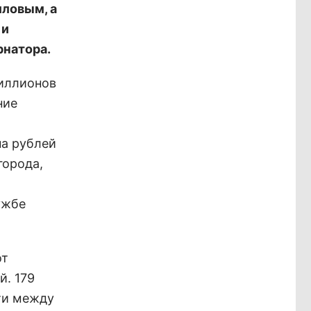
лловым, а
 и
рнатора.
миллионов
ние
на рублей
города,
ужбе
от
й. 179
ти между