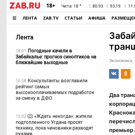
18+
Чита:
18 °
80.93
93.19
11.
ЛЕНТА
ZAB.TV
СТАТЬИ
АФИША
РАЗМЕЩЕ
Забай
Лента
транш
Погодные качели в
18:01
Забайкалье: прогноз синоптиков на
Экономика, 
ближайшие выходные
Консультанты возглавили
16:58
рейтинг самых
высокооплачиваемых подработок
Два тран
за смену в ДФО
корпорац
Краснока
«Ждать некогда»: жители
15:02
перечисл
подтопленного Угдана просят
технику, пока чиновники разводят
премьер 
руками