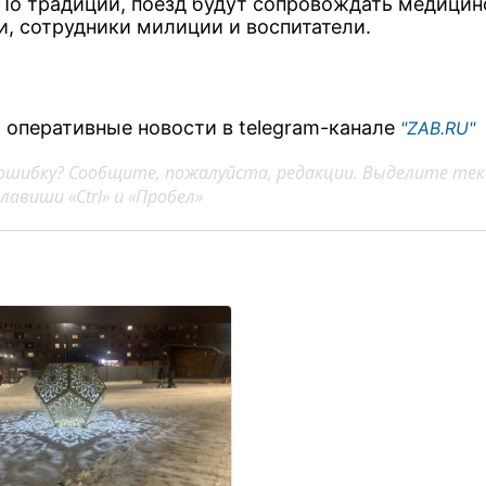
 По традиции, поезд будут сопровождать медицин
и, сотрудники милиции и воспитатели.
 оперативные новости в telegram-канале
"ZAB.RU"
ошибку? Сообщите, пожалуйста, редакции. Выделите тек
авиши «Ctrl» и «Пробел»