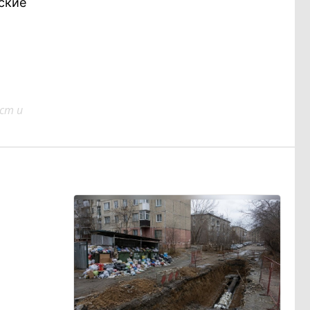
ские
ст и