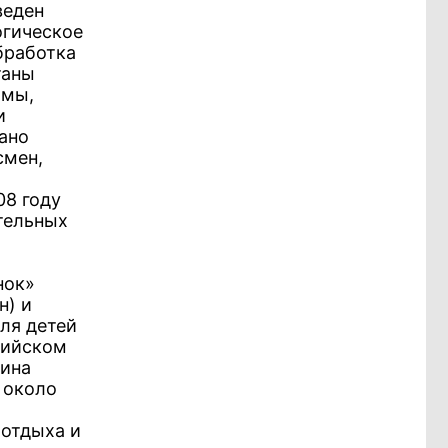
веден
огическое
бработка
таны
ммы,
и
вано
смен,
08 году
тельных
нок»
н) и
ля детей
сийском
жина
 около
 отдыха и