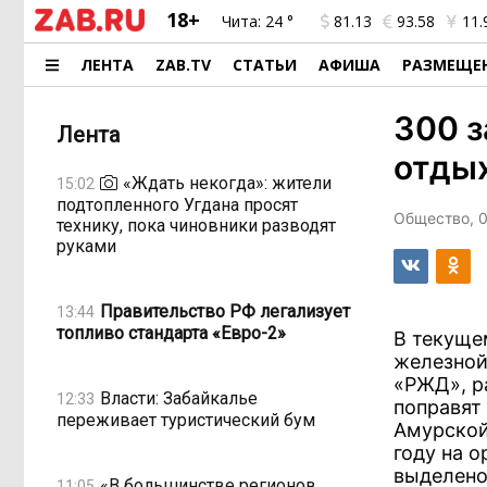
18+
Чита:
24 °
81.13
93.58
11.
ЛЕНТА
ZAB.TV
СТАТЬИ
АФИША
РАЗМЕЩЕ
300 з
Лента
отдых
«Ждать некогда»: жители
15:02
подтопленного Угдана просят
Общество, 0
технику, пока чиновники разводят
руками
Правительство РФ легализует
13:44
топливо стандарта «Евро-2»
В текуще
железной
«РЖД», р
Власти: Забайкалье
12:33
поправят
переживает туристический бум
Амурской
году на 
выделено
«В большинстве регионов
11:05