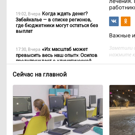
лечения.
работник
Когда ждать денег?
19:02, Вчера
Забайкалье — в списке регионов,
где бюджетники могут остаться без
выплат
Важные и
Заметили 
«Их масштаб может
17:30, Вчера
нажмите кл
превысить весь наш опыт»: Осипов
предупреждает о климатической
угрозе на фоне пожаров в Европе
Сейчас на главной
По волнам Арахлея: на
16:00, Вчера
любимом озере забайкальцев
улучшили LTE-сеть
Путин подписал закон,
12:33, Вчера
вдвое расширяющий основания для
выдворения мигрантов