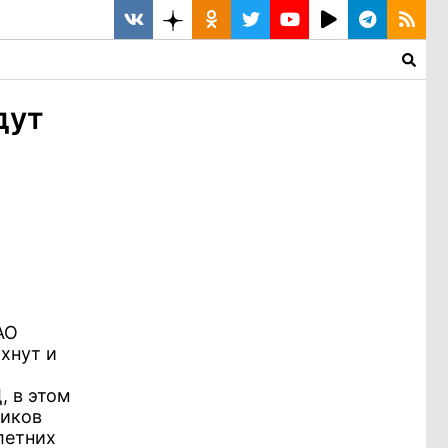
дут
АО
хнут и
 в этом
ников
летних