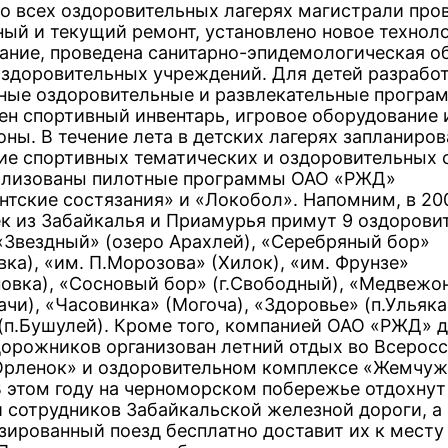
во всех оздоровительных лагерях магистрали про
ный и текущий ремонт, установлено новое технол
ание, проведена санитарно-эпидемологическая о
оздоровительных учреждений. Для детей разрабо
ные оздоровительные и развлекательные програ
ен спортивный инвентарь, игровое оборудование 
ны. В течение лета в детских лагерях запланиро
ие спортивных тематических и оздоровительных 
ализованы пилотные программы ОАО «РЖД»
нтские состязания» и «Локобол». Напомним, в 20
к из Забайкалья и Приамурья примут 9 оздорови
 «Звездный» (озеро Арахлей), «Серебряный бор»
ка), «им. П.Морозова» (Хилок), «им. Фрунзе»
новка), «Сосновый бор» (г.Свободный), «Медвежо
ачи), «Часовинка» (Могоча), «Здоровье» (п.Ульяка
(п.Бушулей). Кроме того, компанией ОАО «РЖД» д
орожников организован летний отдых во Всерос
Орленок» и оздоровительном комплексе «Жемчу
В этом году на черноморском побережье отдохнут
й сотрудников Забайкальской железной дороги, а
зированный поезд бесплатно доставит их к месту