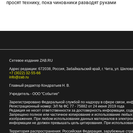
просят технику, пока чиновники разводят руками
Сетевое издание ZAB.RU
Адрес редакции:
672038
, Россия, Забайкальский край, г.
Чита
,
ул. Шилова
+7 (3022) 32-55-66
info@zab.ru
Главный редактор Кондратьев Н. В.
Учредитель - ООО "Событие"
Зарегистрировано Федеральной службой по надзору в сфере связи, ин
Регистрационный номер: ЭЛ № ФС 77 - 75882 от 24 июня 2019 года
Редакция не несет ответственности за достоверность информации, со
Запрещено полное или частичное копирование и использование любых м
изображения. При любом использовании данных материалов в электро
информации не должен превышать цель цитирования. При использован
Территория распространения: Российская Федерация, зарубежные стр