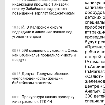
каникул 
индексация прошла с 1 января»:
капиталь
почему Забайкалье задержало
оборудов
повышение зарплат бюджетникам
детских 
специаль
приобрет
В Каларском округе
10:16
аттракцио
подрядчик и чиновник попали под
уголовные дела
проведен
будут ре
«Президе
598 миллионов улетели в Омск:
08:38
ребятише
как Забайкалье провалило «Чистый
лагерей:
воздух»
(Атаманов
(п.Адриа
(п.Магдаг
Депутат Госдумы объяснил
08:15
«Салют» 
«неполноценность» женщин
железнод
библейским сюжетом
центре «
Анапы». 
300 дете
Прокуратура начала проверку
08:10
специали
из-за раскопок ТГК-14