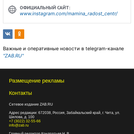
www.instagram.com/mamina_radost_centr/
Важные и оперативные новости в telegram-канале
"ZAB.RU"
Размещение рекламы
Контакты
Сетевое издание ZAB.RU
Адрес редакции:
672038
, Россия, Забайкальский край, г.
Чита
,
ул.
Шилова, д. 100
+7 (3022) 32-55-66
info@zab.ru
Главный редактор Кондратьев Н. В.