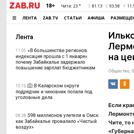
18+
Чита:
23 °
81.13
93.58
11.
ЛЕНТА
ZAB.TV
СТАТЬИ
АФИША
РАЗМЕЩЕ
Илько
Лента
Лермо
«В большинстве регионов
11:05
на це
индексация прошла с 1 января»:
почему Забайкалье задержало
повышение зарплат бюджетникам
Общество, 0
В Каларском округе
10:16
подрядчик и чиновник попали под
уголовные дела
Если кра
Лермонто
598 миллионов улетели в Омск:
08:38
как Забайкалье провалило «Чистый
Чите, то
воздух»
«Губерна