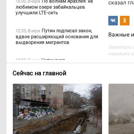
По волнам Арахлея: на
16:00, Вчера
сказал гл
любимом озере забайкальцев
улучшили LTE-сеть
Путин подписал закон,
12:33, Вчера
Важные и
вдвое расширяющий основания для
выдворения мигрантов
Заметили 
нажмите кл
Читинская
12:32, Вчера
администрация хочет
отремонтировать кабинет за 6,8
Сейчас на главной
миллиона: что скрывает смета?
«Нефтемаркет» отвечает:
11:47, Вчера
региональные власти неточно
изложили ситуацию с топливным
кризисом
Учителя в Забайкалье
09:33, Вчера