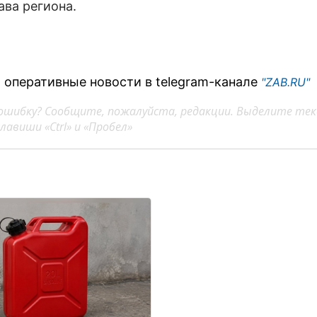
ава региона.
 оперативные новости в telegram-канале
"ZAB.RU"
ошибку? Сообщите, пожалуйста, редакции. Выделите тек
авиши «Ctrl» и «Пробел»