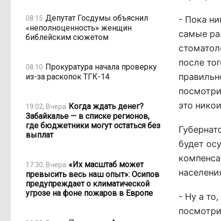
Депутат Госдумы объяснил
08:15
- Пока н
«неполноценность» женщин
самые ра
библейским сюжетом
стоматол
после то
Прокуратура начала проверку
08:10
правильн
из-за раскопок ТГК-14
посмотрим
это никои
Когда ждать денег?
19:02, Вчера
Забайкалье — в списке регионов,
где бюджетники могут остаться без
Губернат
выплат
будет ос
компенса
«Их масштаб может
17:30, Вчера
населени
превысить весь наш опыт»: Осипов
предупреждает о климатической
угрозе на фоне пожаров в Европе
- Ну а то
посмотри