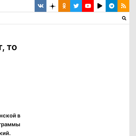
, то
нской в
ограммы
кий.