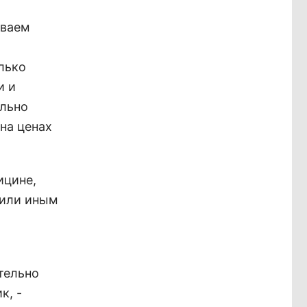
иваем
лько
и и
ельно
на ценах
ицине,
 или иным
ательно
к, -