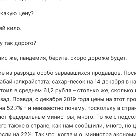
 какую цену?
ей кило.
у так дорого?
зис же, пандемия, берите, скоро дороже будет.
уже из разряда особо зарвавшихся продавцов. Пос
абайкалкрайстата: сахар-песок на 14 декабря в 
тоил в среднем 61,2 рубля – столько же, сколько 
зад. Правда, с декабря 2019 года цены на этот пр
а 52,7% - и неизвестно почему, поскольку в стра
яют федеральные министры, много. То же с подс
го также в стране, как нам сообщили, много, но 
сли на 22%. Так что, когда и.о. министра эконом