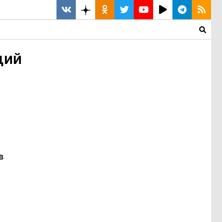
щий
в