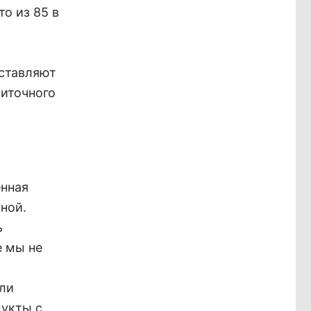
о из 85 в
оставляют
иточного
енная
ной.
ь
е мы не
али
дукты с