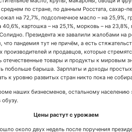
астительное масло, крупы, макароны, овощи и фр
 среднем по стране, по данным Росстата, сахар-пе
ожал на 72,7%, подсолнечное масло – на 25,9%, г
а 40,6%, картошка – на 25,1%, морковь – на 23,8%,
 Солидно. Президента же завалили жалобами на р
, что пандемия тут не причём, а есть стяжательс
х производителей и продавцов, которые стремят
ь отечественные товары и продукты к мировым з
ть побольше барыша. Зарплаты и доходы простых
ть к уровню развитых стран никто пока не собир
кроме наших бизнесменов, остальному населению 
 обузу.
Цены растут с урожаем
рошло около двух недель после поручения презид