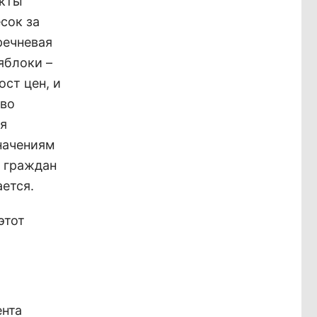
укты
сок за
речневая
 яблоки –
ост цен, и
тво
ся
начениям
 граждан
ается.
этот
ента