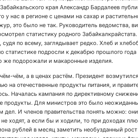
 Забайкальского края Александр Бардалеев публ
то у нас в регионе с ценами на сахар и раститель
жур, это было не так. Руководитель ведомства, в
осмотрел статистику родного Забайкалкрайстата. 
, судя по всему, заглядывает редко. Хлеб и хлеб
по статистике подросли к декабрю прошлого года 
о же подорожали и макаронные изделия.
 чём-чём, а в ценах растём. Президент возмутилс
ью на отечественные продукты питания, и правит
ось. Началась кампания по директивному снижен
е продукты. Для министров это было неожиданн
м дел. И членов правительства понять можно: они
не ходят, а если бы и ходили, то при доходах пл
она рублей в месяц заметить необузданный рост 