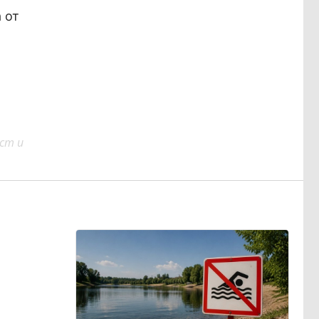
 от
ст и