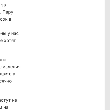
 за
. Пару
сок в
ены у нас
е хотят
ане
е изделия
дают, а
сячно
астут не
м на