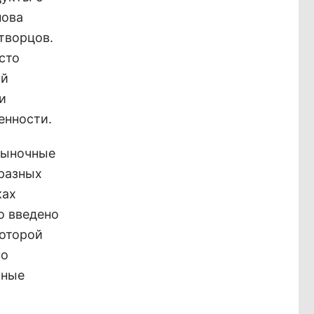
нова
творцов.
сто
ый
и
енности.
рыночные
 разных
ках
о введено
которой
но
чные