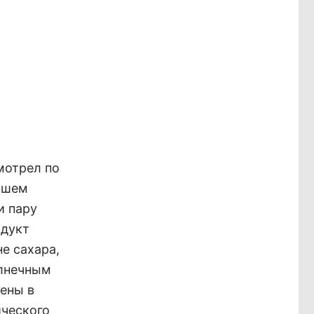
мотрел по
нашем
и пару
одукт
не сахара,
олнечным
цены в
ического