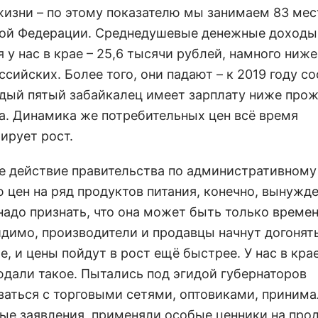
жизни – по этому показателю мы занимаем 83 мест
ой Федерации. Среднедушевые денежные доходы
 у нас в крае – 25,6 тысячи рублей, намного ниже
сийских. Более того, они падают – к 2019 году с
дый пятый забайкалец имеет зарплату ниже прож
. Динамика же потребительных цен всё время
ирует рост.
е действие правительства по административному
 цен на ряд продуктов питания, конечно, вынужд
надо признать, что она может быть только времен
идимо, производители и продавцы начнут догонят
, и цены пойдут в рост ещё быстрее. У нас в кра
юдали такое. Пытались под эгидой губернаторов
ваться с торговыми сетями, оптовиками, приним
ые заявления, применяли особые ценники на про