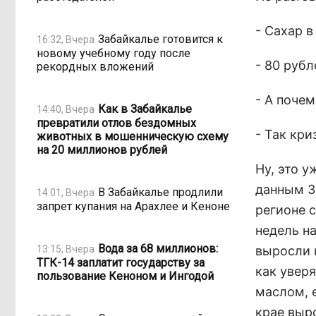
- Сахар в
Забайкалье готовится к
16:32, Вчера
новому учебному году после
- 80 рубл
рекордных вложений
- А почем
Как в Забайкалье
14:40, Вчера
превратили отлов бездомных
- Так кри
животных в мошенническую схему
на 20 миллионов рублей
Ну, это 
данным З
В Забайкалье продлили
14:01, Вчера
запрет купания на Арахлее и Кеноне
регионе с
недель на
Вода за 68 миллионов:
13:15, Вчера
выросли н
ТГК-14 заплатит государству за
как увер
пользование Кеноном и Ингодой
маслом, е
крае выро