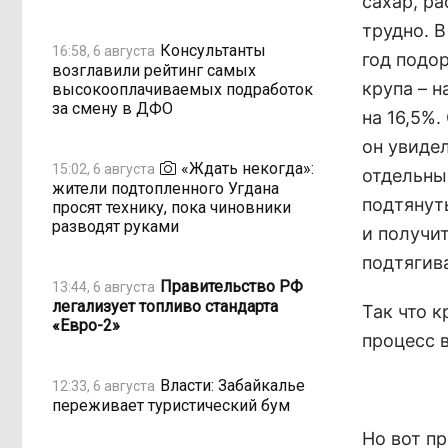
сахар, р
трудно. В
Консультанты
16:58, 6 августа
год подор
возглавили рейтинг самых
крупа – н
высокооплачиваемых подработок
за смену в ДФО
на 16,5%.
он увидел
«Ждать некогда»:
15:02, 6 августа
отдельны
жители подтопленного Угдана
подтянут
просят технику, пока чиновники
разводят руками
и получи
подтягива
Правительство РФ
13:44, 6 августа
легализует топливо стандарта
Так что 
«Евро-2»
процесс в
Власти: Забайкалье
12:33, 6 августа
переживает туристический бум
Но вот п