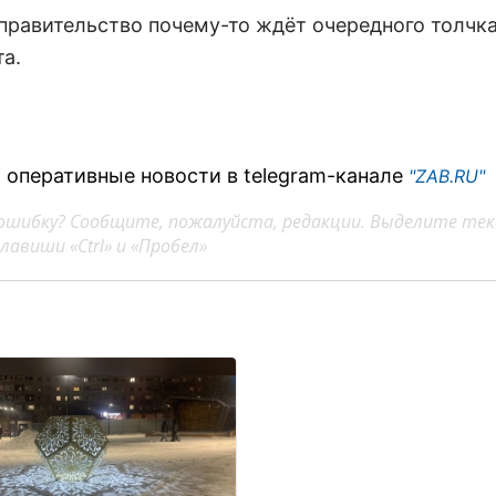
правительство почему-то ждёт очередного толчка
а.
 оперативные новости в telegram-канале
"ZAB.RU"
ошибку? Сообщите, пожалуйста, редакции. Выделите тек
авиши «Ctrl» и «Пробел»