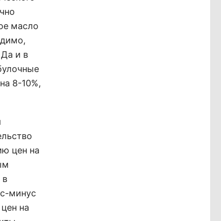
ично
ное масло
идимо,
Да и в
обулочные
на 8-10%,
я
ельство
ию цен на
ым
 в
юс-минус
цен на