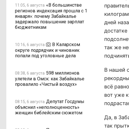
«В большинстве
правитель
11:05, 6 августа
регионов индексация прошла с 1
килограмм
января»: почему Забайкалье
задержало повышение зарплат
дней наз
бюджетникам
достатке
подсолнеч
В Каларском
10:16, 6 августа
так же не
округе подрядчик и чиновник
подчинят
попали под уголовные дела
В нашей 
598 миллионов
08:38, 6 августа
рекордны
улетели в Омск: как Забайкалье
провалило «Чистый воздух»
всё равно
вот уже 
Депутат Госдумы
08:15, 6 августа
подрастая
объяснил «неполноценность»
женщин библейским сюжетом
Да, в Заб
так прытк