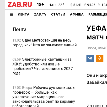
18+
Чита:
22 °
81.41
94.06
12.
ЛЕНТА
ZAB.TV
СТАТЬИ
АФИША
РАЗМЕЩЕ
УЕФА
Лента
матч 
Одна метеостанция на весь
11:02
город: как Чита не замечает ливней
Спорт, 09:4
Электронные квитанции за
08:59
ЖКУ: удобство или новые
проблемы? Что изменится с 2027
года
Они и ок
Забайкал
Рабочих рук меньше, а
17:03, Вчера
проверок — больше: как
ужесточение миграционного
законодательства бьёт по карману
Из разго
работодателей