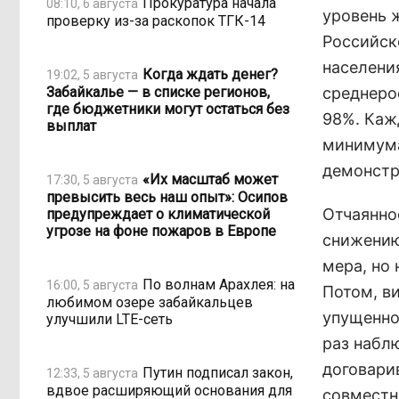
Прокуратура начала
08:10, 6 августа
уровень 
проверку из-за раскопок ТГК-14
Российск
населения
Когда ждать денег?
19:02, 5 августа
Забайкалье — в списке регионов,
среднерос
где бюджетники могут остаться без
98%. Каж
выплат
минимума
демонстр
«Их масштаб может
17:30, 5 августа
превысить весь наш опыт»: Осипов
Отчаянно
предупреждает о климатической
угрозе на фоне пожаров в Европе
снижению
мера, но 
По волнам Арахлея: на
16:00, 5 августа
Потом, в
любимом озере забайкальцев
упущенное
улучшили LTE-сеть
раз набл
договари
Путин подписал закон,
12:33, 5 августа
вдвое расширяющий основания для
совместн