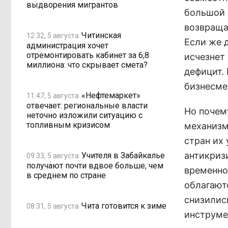
выдворения мигрантов
большой 
возвраща
Читинская
12:32, 5 августа
Если же д
администрация хочет
отремонтировать кабинет за 6,8
исчезнет
миллиона: что скрывает смета?
дефицит. 
бизнесме
«Нефтемаркет»
11:47, 5 августа
отвечает: региональные власти
Но почем
неточно изложили ситуацию с
топливным кризисом
механизмы
стран их
антикриз
Учителя в Забайкалье
09:33, 5 августа
получают почти вдвое больше, чем
временное
в среднем по стране
облагают
снизилис
Чита готовится к зиме
08:31, 5 августа
инструме