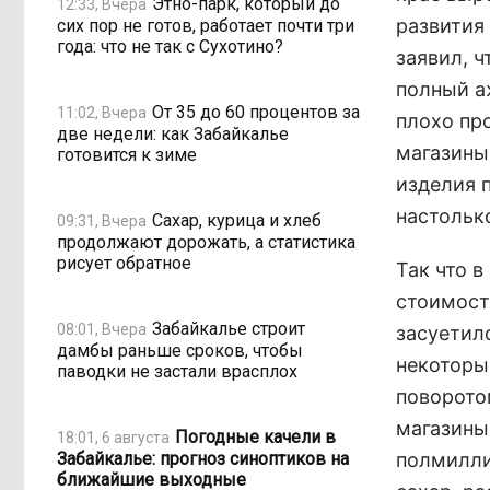
Этно-парк, который до
12:33, Вчера
развития
сих пор не готов, работает почти три
года: что не так с Сухотино?
заявил, ч
полный а
От 35 до 60 процентов за
11:02, Вчера
плохо пр
две недели: как Забайкалье
магазины
готовится к зиме
изделия 
настольк
Сахар, курица и хлеб
09:31, Вчера
продолжают дорожать, а статистика
рисует обратное
Так что в
стоимост
Забайкалье строит
08:01, Вчера
засуетил
дамбы раньше сроков, чтобы
некоторы
паводки не застали врасплох
поворото
магазины 
Погодные качели в
18:01, 6 августа
Забайкалье: прогноз синоптиков на
полмилли
ближайшие выходные