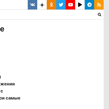
не
)
ожении
 с
вои самые