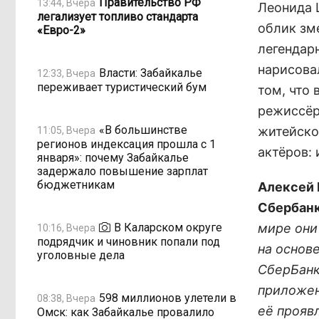
Правительство РФ
13:44, Вчера
Леонида 
легализует топливо стандарта
облик зме
«Евро-2»
легендар
нарисова
Власти: Забайкалье
12:33, Вчера
переживает туристический бум
том, что
режиссёр
«В большинстве
житейско
11:05, Вчера
регионов индексация прошла с 1
актёров: 
января»: почему Забайкалье
задержало повышение зарплат
бюджетникам
Алексей 
Сбербанк
В Каларском округе
мире они
10:16, Вчера
подрядчик и чиновник попали под
на основ
уголовные дела
СберБанк
приложен
598 миллионов улетели в
08:38, Вчера
её прояв
Омск: как Забайкалье провалило