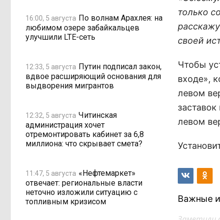
только с
По волнам Арахлея: на
16:00, 5 августа
расскажу
любимом озере забайкальцев
улучшили LTE-сеть
своей ис
Чтобы уст
Путин подписал закон,
12:33, 5 августа
вдвое расширяющий основания для
входе», 
выдворения мигрантов
левом ве
заставок
Читинская
12:32, 5 августа
левом вер
администрация хочет
отремонтировать кабинет за 6,8
миллиона: что скрывает смета?
Установи
«Нефтемаркет»
11:47, 5 августа
отвечает: региональные власти
неточно изложили ситуацию с
Важные и
топливным кризисом
Заметили 