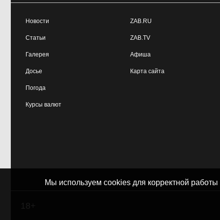
Вместо корабля —
11:59, 4 августа
пустота: с чем остались дети на
Новости
ZAB.RU
площади Декабристов?
Статьи
ZAB.TV
Галерея
Афиша
Досье
Карта сайта
Погода
Курсы валют
Мы используем cookies для корректной работы
18+