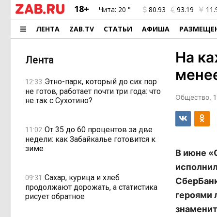
18+
Чита:
20 °
80.93
93.19
11.
ЛЕНТА
ZAB.TV
СТАТЬИ
АФИША
РАЗМЕЩЕ
На ка
Лента
менее
Этно-парк, который до сих пор
12:33
не готов, работает почти три года: что
Общество, 1
не так с Сухотино?
От 35 до 60 процентов за две
11:02
недели: как Забайкалье готовится к
зиме
В июне «
исполнил
Сахар, курица и хлеб
09:31
СберБанк
продолжают дорожать, а статистика
героями 
рисует обратное
знаменит