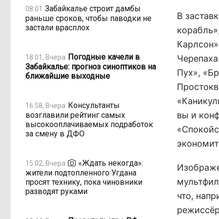
Забайкалье строит дамбы
08:01
В застав
раньше сроков, чтобы паводки не
застали врасплох
корабль»
Карлсон»,
Погодные качели в
18:01, Вчера
Черепаха
Забайкалье: прогноз синоптиков на
Пух», «Бр
ближайшие выходные
Простокв
«Каникул
Консультанты
16:58, Вчера
вы и кон
возглавили рейтинг самых
высокооплачиваемых подработок
«Спокойст
за смену в ДФО
экономить
«Ждать некогда»:
15:02, Вчера
Изображе
жители подтопленного Угдана
мультфил
просят технику, пока чиновники
разводят руками
что, напр
режиссёр