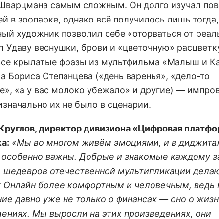
Шварцмана самым сложным. Он долго изучал пов
й в зоопарке, однако всё получилось лишь тогда,
ный художник позволил себе «оторваться от реал
л Удаву веснушки, брови и «цветочную» расцветку
 все крылатые фразы из мультфильма «Малыш и К
а Бориса Степанцева («день варенья», «дело-то
е», «а у вас молоко убежало» и другие) — импро
изначально их не было в сценарии.
Круглов, директор дивизиона «Цифровая платф
а:
«Мы во многом живём эмоциями, и в диджита
 особенно важны. Добрые и знакомые каждому з
е шедевров отечественной мультипликации дела
 Онлайн более комфортным и человечным, ведь
ие давно уже не только о финансах — оно о жизн
лениях. Мы выросли на этих произведениях, они