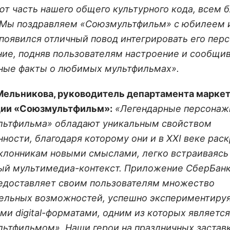
ют часть нашего общего культурного кода, всем б
 Мы поздравляем «Союзмультфильм» с юбилеем 
с появился отличный повод интегрировать его пер
ие, подняв пользователям настроение и сообщи
ные факты о любимых мультфильмах».
Мельникова, руководитель департамента маркет
дии «Союзмультфильм»:
«Легендарные персонаж
ьтфильма» обладают уникальным свойством
нности, благодаря которому они и в XXI веке рас
клонникам новыми смыслами, легко встраиваясь
ый мультимедиа-контекст. Приложение СберБан
едоставляет своим пользователям множество
ельных возможностей, успешно экспериментируя
ми digital-форматами, одним из которых является
ьтфильмом». Наши герои на праздничных заставк