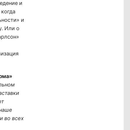
едение и
 когда
ьности» и
. Или о
арлсон»
визация
орма»
льном
аставки
ют
 наше
и во всех