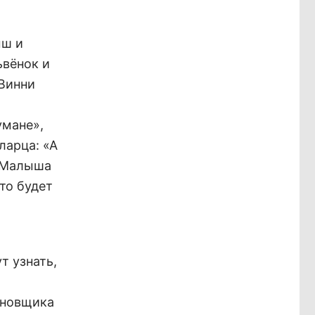
ыш и
ьвёнок и
«Винни
умане»,
ларца: «А
т Малыша
то будет
т узнать,
ановщика