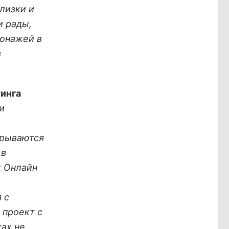
лизки и
и рады,
сонажей в
в
инга
и
крываются
 в
к Онлайн
 с
 проект с
ах не