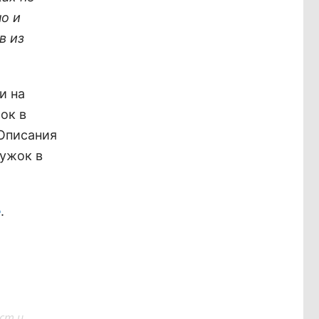
о и
в из
и на
ок в
 Описания
ружок в
.
е
ст и