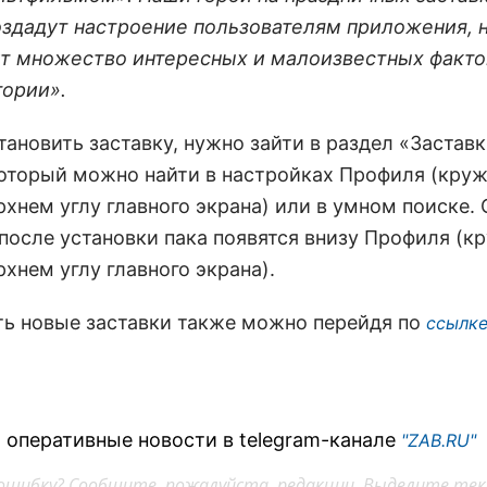
оздадут настроение пользователям приложения, н
т множество интересных и малоизвестных факто
тории».
ановить заставку, нужно зайти в раздел «Заставк
который можно найти в настройках Профиля (круж
рхнем углу главного экрана) или в умном поиске.
 после установки пака появятся внизу Профиля (к
хнем углу главного экрана).
ть новые заставки также можно перейдя по
ссылк
 оперативные новости в telegram-канале
"ZAB.RU"
ошибку? Сообщите, пожалуйста, редакции. Выделите тек