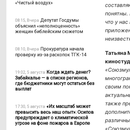
«Чистый воздух»
составля
понятны.
Депутат Госдумы
08:15, Вчера
что у на
объяснил «неполноценность»
приложен
женщин библейским сюжетом
неизвест
Прокуратура начала
08:10, Вчера
Татьяна 
проверку из-за раскопок ТГК-14
киносту
«Союзмул
Когда ждать денег?
19:02, 5 августа
Забайкалье — в списке регионов,
многогра
где бюджетники могут остаться без
своим по
выплат
актуальн
также пр
«Их масштаб может
17:30, 5 августа
дополнит
превысить весь наш опыт»: Осипов
предупреждает о климатической
различны
угрозе на фоне пожаров в Европе
«Союзмул