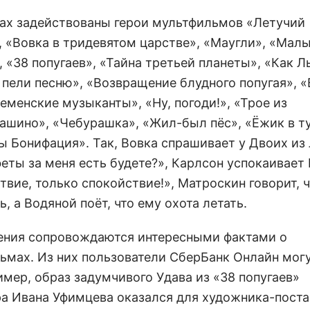
ках задействованы герои мультфильмов «Летучий
, «Вовка в тридевятом царстве», «Маугли», «Мал
 «38 попугаев», «Тайна третьей планеты», «Как Л
 пели песню», «Возвращение блудного попугая», 
еменские музыканты», «Ну, погоди!», «Трое из
ашино», «Чебурашка», «Жил-был пёс», «Ёжик в т
ы Бонифация». Так, Вовка спрашивает у Двоих из 
феты за меня есть будете?», Карлсон успокаивае
вие, только спокойствие!», Матроскин говорит, ч
, а Водяной поёт, что ему охота летать.
ния сопровождаются интересными фактами о
ьмах. Из них пользователи СберБанк Онлайн могу
имер, образ задумчивого Удава из «38 попугаев»
а Ивана Уфимцева оказался для художника-пост