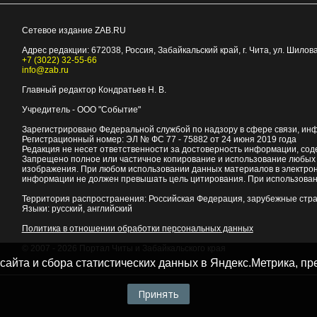
Сетевое издание ZAB.RU
Адрес редакции:
672038
, Россия, Забайкальский край, г.
Чита
,
ул. Шилова
+7 (3022) 32-55-66
info@zab.ru
Главный редактор Кондратьев Н. В.
Учредитель - ООО "Событие"
Зарегистрировано Федеральной службой по надзору в сфере связи, ин
Регистрационный номер: ЭЛ № ФС 77 - 75882 от 24 июня 2019 года
Редакция не несет ответственности за достоверность информации, со
Запрещено полное или частичное копирование и использование любых м
изображения. При любом использовании данных материалов в электро
информации не должен превышать цель цитирования. При использован
Территория распространения: Российская Федерация, зарубежные стр
Языки: русский, английский
Политика в отношении обработки персональных данных
© 2007 - 2026
Портал Читы и Забайкальского края
 сайта и сбора статистических данных в Яндекс.Метрика, 
Принять