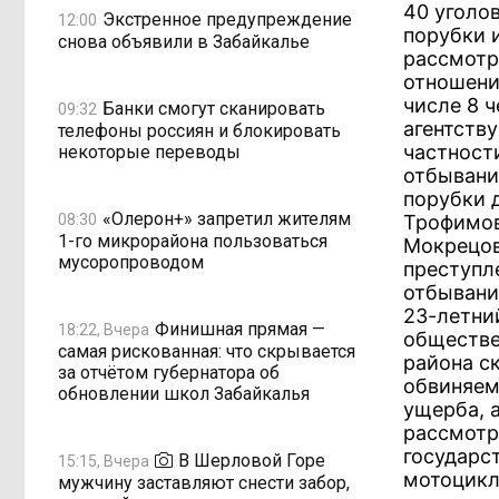
40 уголо
Экстренное предупреждение
12:00
порубки 
снова объявили в Забайкалье
рассмотр
отношени
числе 8 
Банки смогут сканировать
09:32
агентств
телефоны россиян и блокировать
частност
некоторые переводы
отбывани
порубки 
«Олерон+» запретил жителям
08:30
Трофимов
1-го микрорайона пользоваться
Мокрецов
мусоропроводом
преступл
отбывани
23-летни
Финишная прямая —
18:22, Вчера
обществе
самая рискованная: что скрывается
района с
за отчётом губернатора об
обвиняем
обновлении школ Забайкалья
ущерба, 
рассмотр
государс
В Шерловой Горе
15:15, Вчера
мотоцикл
мужчину заставляют снести забор,