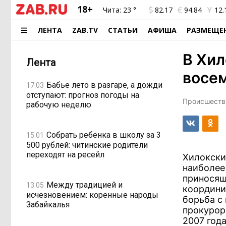
18+
Чита:
23 °
82.17
94.84
12.
ЛЕНТА
ZAB.TV
СТАТЬИ
АФИША
РАЗМЕЩЕ
В Хил
Лента
восе
Бабье лето в разгаре, а дожди
17:03
отступают: прогноз погоды на
Происшестви
рабочую неделю
Собрать ребёнка в школу за 3
15:01
500 рублей: читинские родители
переходят на ресейл
Хилокски
наиболее
приносящ
Между традицией и
13:05
координи
исчезновением: коренные народы
борьба с
Забайкалья
прокурор
2007 год