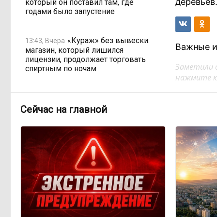
деревьев
который он поставил там, где
годами было запустение
«Кураж» без вывески:
13:43, Вчера
Важные и
магазин, который лишился
лицензии, продолжает торговать
Заметили 
спиртным по ночам
нажмите кл
Государство спешит
11:58, Вчера
распродать конфискат: почему
Сейчас на главной
Минфин хочет вдвое сократить
сроки реализации изъятого
имущества
Одна метеостанция на
11:02, Вчера
весь город: как Чита не замечает
ливней
Электронные квитанции
08:59, Вчера