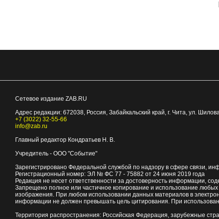
Сетевое издание ZAB.RU
Адрес редакции:
672038
, Россия, Забайкальский край, г.
Чита
,
ул. Шилова
+7 (3022) 32-55-66
info@zab.ru
Главный редактор Кондратьев Н. В.
Учредитель - ООО "Событие"
Зарегистрировано Федеральной службой по надзору в сфере связи, ин
Регистрационный номер: ЭЛ № ФС 77 - 75882 от 24 июня 2019 года
Редакция не несет ответственности за достоверность информации, со
Запрещено полное или частичное копирование и использование любых м
изображения. При любом использовании данных материалов в электро
информации не должен превышать цель цитирования. При использован
Территория распространения: Российская Федерация, зарубежные стр