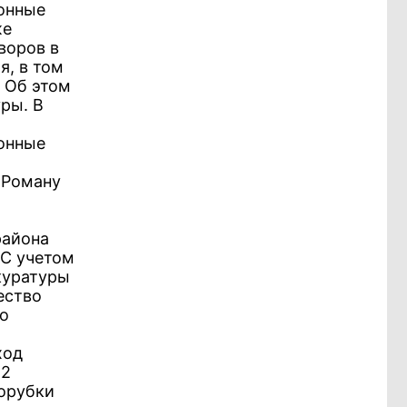
конные
же
воров в
я, в том
 Об этом
ры. В
онные
 Роману
района
 С учетом
куратуры
ество
о
ход
 2
орубки