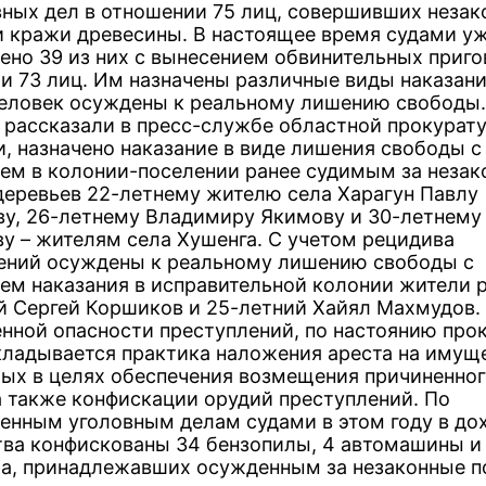
вных дел в отношении 75 лиц, совершивших неза
и кражи древесины. В настоящее время судами у
ено 39 из них с вынесением обвинительных приго
и 73 лиц. Им назначены различные виды наказани
человек осуждены к реальному лишению свободы.
у рассказали в пресс-службе областной прокурату
и, назначено наказание в виде лишения свободы с
ем в колонии-поселении ранее судимым за незак
деревьев 22-летнему жителю села Харагун Павлу
у, 26-летнему Владимиру Якимову и 30-летнему
у – жителям села Хушенга. С учетом рецидива
ений осуждены к реальному лишению свободы с
ем наказания в исправительной колонии жители 
й Сергей Коршиков и 25-летний Хайял Махмудов.
нной опасности преступлений, по настоянию про
кладывается практика наложения ареста на имущ
ых в целях обеспечения возмещения причиненног
а также конфискации орудий преступлений. По
енным уголовным делам судами в этом году в до
тва конфискованы 34 бензопилы, 4 автомашины и
а, принадлежавших осужденным за незаконные п