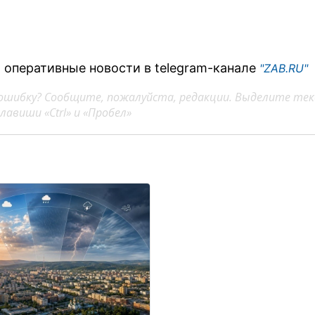
.
 оперативные новости в telegram-канале
"ZAB.RU"
ошибку? Сообщите, пожалуйста, редакции. Выделите тек
авиши «Ctrl» и «Пробел»