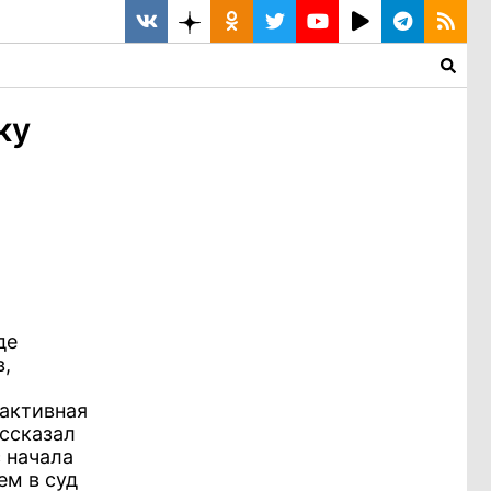
ку
де
в,
активная
ассказал
 начала
ем в суд