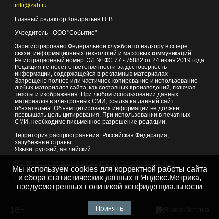
info@zab.ru
Главный редактор Кондратьев Н. В.
Учредитель - ООО "Событие"
Зарегистрировано Федеральной службой по надзору в сфере
связи, информационных технологий и массовых коммуникаций.
Регистрационный номер: ЭЛ № ФС 77 - 75882 от 24 июня 2019 года
Редакция не несет ответственности за достоверность
информации, содержащейся в рекламных материалах
Запрещено полное или частичное копирование и использование
любых материалов сайта, как составных произведений, включая
тексты и изображения. При любом использовании данных
материалов в электронных СМИ, ссылка на данный сайт
обязательна. Объем цитирования информации не должен
превышать цель цитирования. При использовании в печатных
СМИ, необходимо письменное разрешение редакции.
Территория распространения: Российская Федерация,
зарубежные страны
Языки: русский, английский
Политика в отношении обработки персональных данных
Мы используем cookies для корректной работы сайта
© 2007 - 2026
Портал Читы и Забайкальского края
и сбора статистических данных в Яндекс.Метрика,
предусмотренных
политикой конфиденциальности
Принять
18+