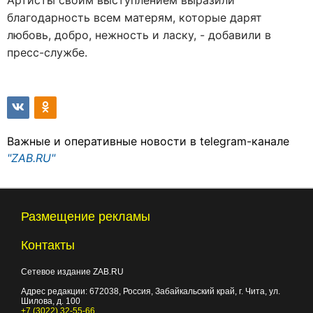
Артисты своим выступлением выразили
благодарность всем матерям, которые дарят
любовь, добро, нежность и ласку, - добавили в
пресс-службе.
Важные и оперативные новости в telegram-канале
"ZAB.RU"
Размещение рекламы
Контакты
Сетевое издание ZAB.RU
Адрес редакции:
672038
, Россия, Забайкальский край, г.
Чита
,
ул.
Шилова, д. 100
+7 (3022) 32-55-66