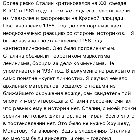
Более резко Сталин критиковался на XXII съезде
КПСС в 1961 году, в том же году его тело вынесли
из Мавзолея и захоронили на Красной площади.
Постановление 1956 года до сих пор вызывает
неоднозначную реакцию со стороны историков. - Я
бы не называл постановление 1956 года
«антисталинским». Оно было половинчатым.
Сталина объявили теоретиком марксизма-
ленинизма, борцом за дело коммунизма. Не
упоминается и 1937 год. В документе не раскрыто и
само понятие «культ личности». Я изучил немало
архивных материалов, общался с людьми из
ближайшего окружения вождя, сам свидетель той
эпохи и могу утверждать: Сталин искренне считал,
что равных ему в истории нет. Сталин, с моей точки
зрения, не только диктатор, но и тиран. Всего этого
в постановлении нет. Это было не нужно Хрущеву,
Молотову, Кагановичу. Ведь в злодеяниях Сталина
во многом были виноваты и они, - говорил