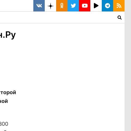
н.Ру
оторой
ной
300