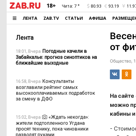
18+
Чита:
7 °
80.93
93.19
11.9
ЛЕНТА
ZAB.TV
СТАТЬИ
АФИША
РАЗМЕЩЕ
Весен
Лента
от фи
Погодные качели в
18:01, Вчера
Забайкалье: прогноз синоптиков на
Общество, 1
ближайшие выходные
Консультанты
16:58, Вчера
возглавили рейтинг самых
высокооплачиваемых подработок
На сайте
за смену в ДФО
можно пр
кабины и
«Ждать некогда»:
15:02, Вчера
жители подтопленного Угдана
- Стоимо
просят технику, пока чиновники
разводят руками