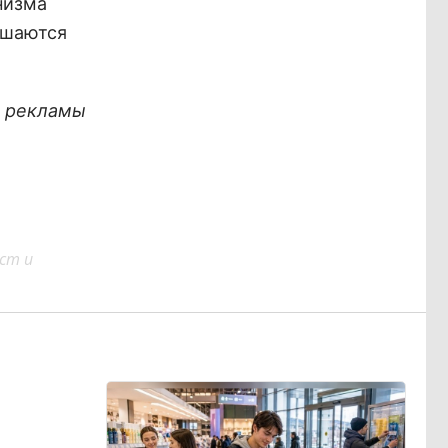
низма
ьшаются
х рекламы
ст и