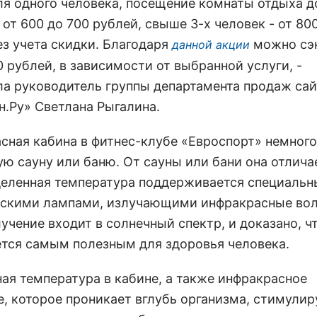
ля одного человека, посещение комнаты отдыха д
 от 600 до 700 рублей, свыше 3-х человек - от 80
ез учета скидки. Благодаря
можно сэ
данной акции
 рублей, в зависимости от выбранной услуги, -
ла руководитель группы департамента продаж сай
н.Ру» Светлана Рыгалина.
сная кабина в фитнес-клубе «Евроспорт» немног
ую сауну или баню. От сауны или бани она отлича
деленная температура поддерживается специаль
скими лампами, излучающими инфракрасные вол
учение входит в солнечный спектр, и доказано, ч
ется самым полезным для здоровья человека.
ая температура в кабине, а также инфракрасное
е, которое проникает вглубь организма, стимулир