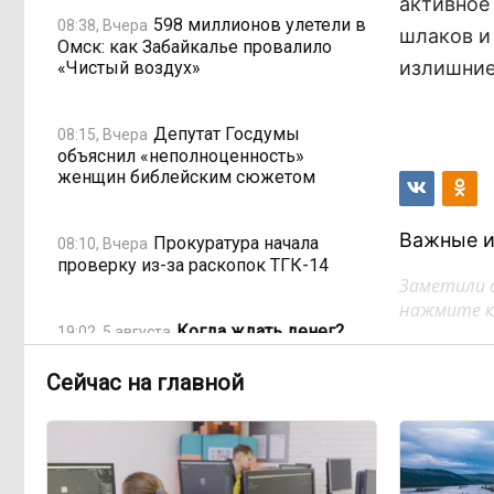
активное
598 миллионов улетели в
08:38, Вчера
шлаков и
Омск: как Забайкалье провалило
излишние
«Чистый воздух»
Депутат Госдумы
08:15, Вчера
объяснил «неполноценность»
женщин библейским сюжетом
Важные и
Прокуратура начала
08:10, Вчера
проверку из-за раскопок ТГК-14
Заметили 
нажмите кл
Когда ждать денег?
19:02, 5 августа
Забайкалье — в списке регионов,
где бюджетники могут остаться без
Сейчас на главной
выплат
«Их масштаб может
17:30, 5 августа
превысить весь наш опыт»: Осипов