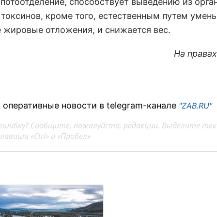
 потоотделение, способствует выведению из орга
 токсинов, кроме того, естественным путем умен
 жировые отложения, и снижается вес.
На права
 оперативные новости в telegram-канале
"ZAB.RU"
ошибку? Сообщите, пожалуйста, редакции. Выделите тек
авиши «Ctrl» и «Пробел»