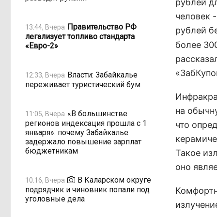
рублей д
человек -
Правительство РФ
13:44, Вчера
рублей б
легализует топливо стандарта
более 300
«Евро-2»
рассказа
«ЗабКупо
Власти: Забайкалье
12:33, Вчера
переживает туристический бум
Инфракра
на обычн
«В большинстве
11:05, Вчера
регионов индексация прошла с 1
что опре
января»: почему Забайкалье
керамиче
задержало повышение зарплат
бюджетникам
Такое изл
оно явля
В Каларском округе
10:16, Вчера
подрядчик и чиновник попали под
Комфортн
уголовные дела
излучени