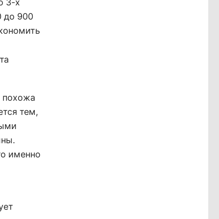
о 3-х
0 до 900
кономить
та
о похожа
ется тем,
ными
ны.
то именно
ует