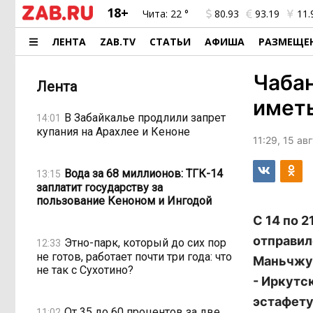
18+
Чита:
22 °
80.93
93.19
11.
ЛЕНТА
ZAB.TV
СТАТЬИ
АФИША
РАЗМЕЩЕ
Чабан
Лента
иметь
В Забайкалье продлили запрет
14:01
купания на Арахлее и Кеноне
11:29, 15 ав
Вода за 68 миллионов: ТГК-14
13:15
заплатит государству за
пользование Кеноном и Ингодой
С 14 по 
отправил
Этно-парк, который до сих пор
12:33
не готов, работает почти три года: что
Маньчжур
не так с Сухотино?
- Иркутс
эстафету
От 35 до 60 процентов за две
11:02