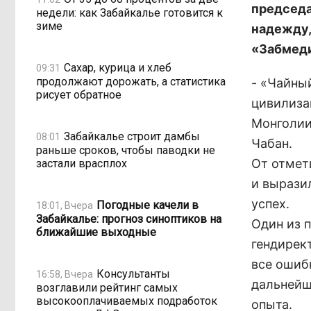
председа
недели: как Забайкалье готовится к
зиме
надежду,
«Забмеди
Сахар, курица и хлеб
09:31
продолжают дорожать, а статистика
- «Чайный
рисует обратное
цивилиза
Монголии 
Забайкалье строит дамбы
08:01
Чабан.
раньше сроков, чтобы паводки не
От отмет
застали врасплох
и вырази
успех.
Погодные качели в
18:01, Вчера
Забайкалье: прогноз синоптиков на
Один из 
ближайшие выходные
гендирек
все ошибк
Консультанты
16:58, Вчера
дальнейш
возглавили рейтинг самых
высокооплачиваемых подработок
опыта.