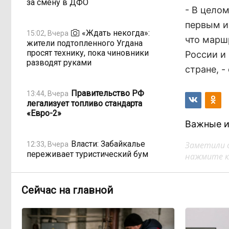
за смену в ДФО
- В цело
первым и
«Ждать некогда»:
15:02, Вчера
что маршр
жители подтопленного Угдана
просят технику, пока чиновники
России и
разводят руками
стране, -
Правительство РФ
13:44, Вчера
легализует топливо стандарта
«Евро-2»
Важные и
Власти: Забайкалье
Заметили 
12:33, Вчера
переживает туристический бум
нажмите кл
«В большинстве
11:05, Вчера
Сейчас на главной
регионов индексация прошла с 1
января»: почему Забайкалье
задержало повышение зарплат
бюджетникам