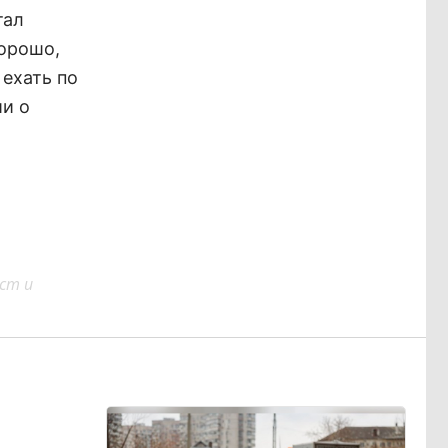
тал
хорошо,
 ехать по
и о
ст и