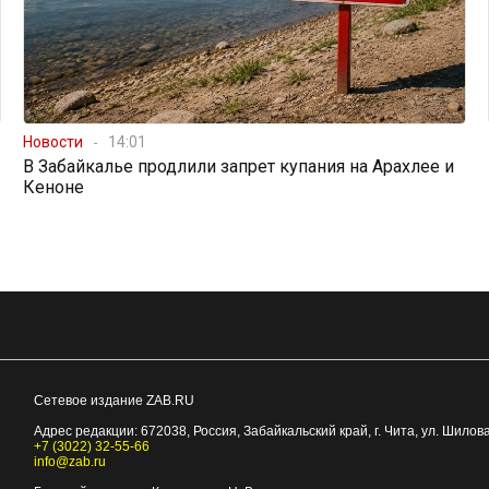
Новости
14:01
В Забайкалье продлили запрет купания на Арахлее и
Кеноне
Сетевое издание ZAB.RU
Адрес редакции:
672038
, Россия, Забайкальский край, г.
Чита
,
ул. Шилова
+7 (3022) 32-55-66
info@zab.ru