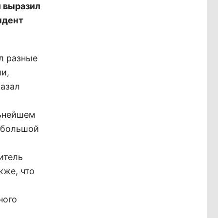
й выразил
ндент
ил разные
и,
казал
льнейшем
 большой
итель
кже, что
ного