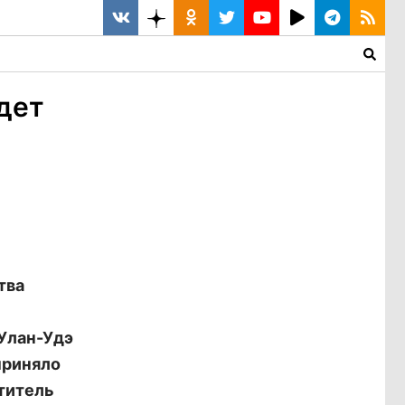
дет
тва
 Улан-Удэ
приняло
ститель