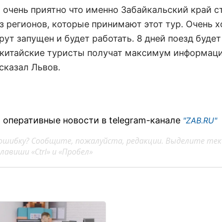
м очень приятно что именно Забайкальский край с
з регионов, которые принимают этот тур. Очень 
ут запущен и будет работать. 8 дней поезд будет
 китайские туристы получат максимум информаци
 сказал Львов.
 оперативные новости в telegram-канале
"ZAB.RU"
ошибку? Сообщите, пожалуйста, редакции. Выделите тек
авиши «Ctrl» и «Пробел»