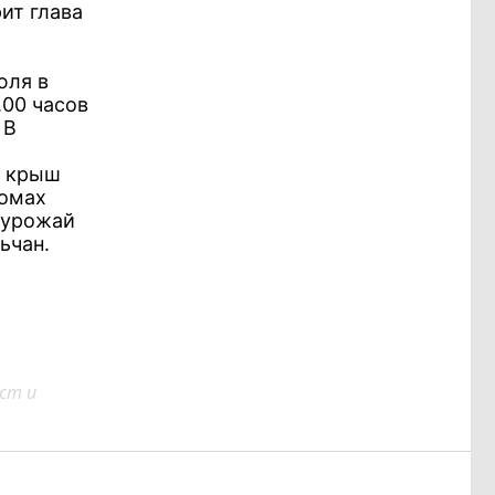
ит глава
юля в
.00 часов
 В
с крыш
домах
н урожай
ьчан.
ст и