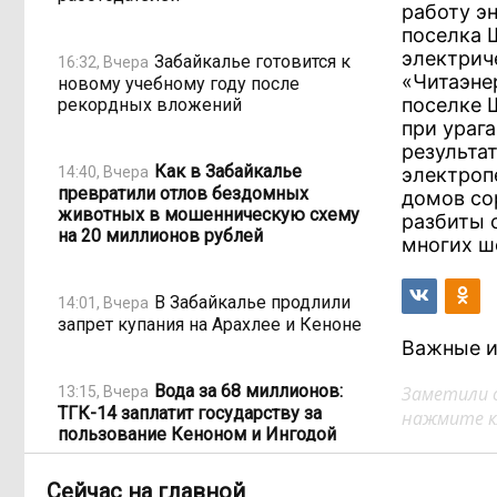
работу эн
поселка 
электрич
Забайкалье готовится к
16:32, Вчера
«Читаэнер
новому учебному году после
поселке 
рекордных вложений
при ураг
результа
Как в Забайкалье
14:40, Вчера
электроп
превратили отлов бездомных
домов со
животных в мошенническую схему
разбиты с
на 20 миллионов рублей
многих ш
В Забайкалье продлили
14:01, Вчера
запрет купания на Арахлее и Кеноне
Важные и
Вода за 68 миллионов:
Заметили 
13:15, Вчера
ТГК-14 заплатит государству за
нажмите кл
пользование Кеноном и Ингодой
Сейчас на главной