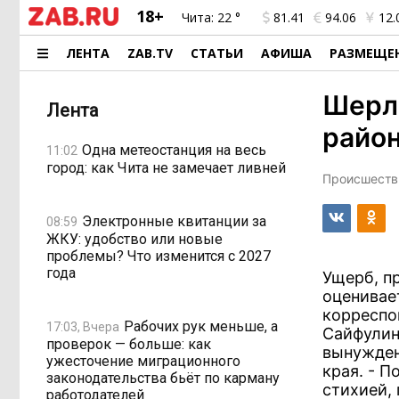
18+
Чита:
22 °
81.41
94.06
12.
ЛЕНТА
ZAB.TV
СТАТЬИ
АФИША
РАЗМЕЩЕ
Шерл
Лента
район
Одна метеостанция на весь
11:02
город: как Чита не замечает ливней
Происшестви
Электронные квитанции за
08:59
ЖКУ: удобство или новые
проблемы? Что изменится с 2027
года
Ущерб, п
оценивае
корреспо
Рабочих рук меньше, а
17:03, Вчера
Сайфулин
проверок — больше: как
вынужден
ужесточение миграционного
края. - 
законодательства бьёт по карману
стихией,
работодателей