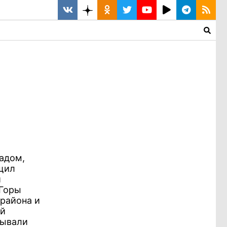
адом,
бщил
й
 Горы
района и
ый
тывали