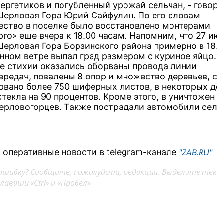
ергетиков и погубленный урожай сельчан, - говор
Шерловая Гора Юрий Сайфулин. По его словам
ество в поселке было восстановлено монтерами
го» еще вчера к 18.00 часам. Напомним, что 27 и
Шерловая Гора Борзинского района примерно в 18
анном ветре выпал град размером с куриное яйцо.
те стихии оказались оборваны провода линии
ередач, повалены 8 опор и множество деревьев, 
рвано более 750 шиферных листов, в некоторых 
текла на 90 процентов. Кроме этого, в уничтоже
ерловогорцев. Также пострадали автомобили сел
 оперативные новости в telegram-канале
"ZAB.RU"
ошибку? Сообщите, пожалуйста, редакции. Выделите тек
авиши «Ctrl» и «Пробел»