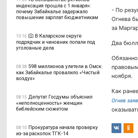
индексация прошла с 1 января»:
- По рез
почему Забайкалье задержало
повышение зарплат бюджетникам
Огнева бы
за Маргар
В Каларском округе
10:16
подрядчик и чиновник попали под
Два бюлл
уголовные дела
Обязанно
598 миллионов улетели в Омск:
правовым
08:38
как Забайкалье провалило «Чистый
ноября.
воздух»
Как ране
Депутат Госдумы объяснил
08:15
Огнев зая
«неполноценность» женщин
библейским сюжетом
оказыват
Прокуратура начала проверку
08:10
из-за раскопок ТГК-14