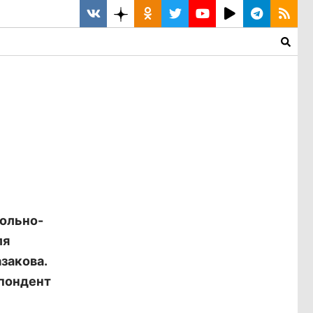
рольно-
ля
закова.
пондент