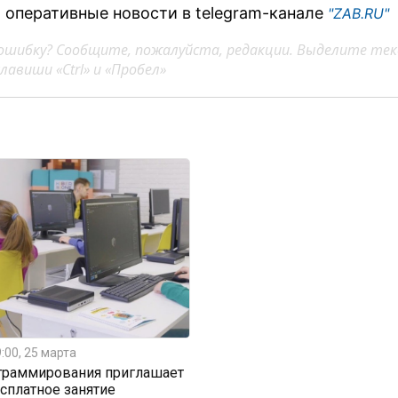
 оперативные новости в telegram-канале
"ZAB.RU"
ошибку? Сообщите, пожалуйста, редакции. Выделите тек
авиши «Ctrl» и «Пробел»
:00, 25 марта
граммирования приглашает
есплатное занятие