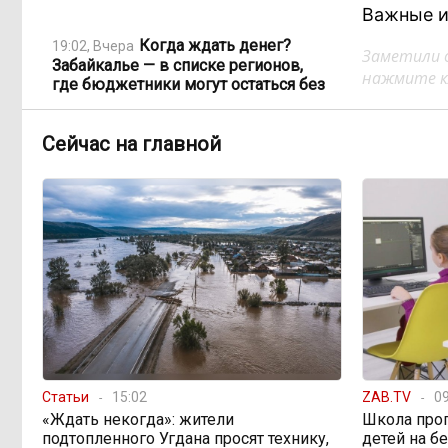
Важные и
Когда ждать денег?
19:02, Вчера
Заметили 
Забайкалье — в списке регионов,
нажмите кл
где бюджетники могут остаться без
выплат
Сейчас на главной
«Их масштаб может
17:30, Вчера
превысить весь наш опыт»: Осипов
предупреждает о климатической
угрозе на фоне пожаров в Европе
По волнам Арахлея: на
16:00, Вчера
любимом озере забайкальцев
улучшили LTE-сеть
Путин подписал закон,
12:33, Вчера
Статьи
15:02
ZAB.TV
09
вдвое расширяющий основания для
«Ждать некогда»: жители
Школа про
выдворения мигрантов
подтопленного Угдана просят технику,
детей на б