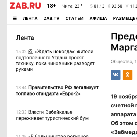
18+
Чита:
23 °
81.13
93.58
11.
ЛЕНТА
ZAB.TV
СТАТЬИ
АФИША
РАЗМЕЩЕ
Пред
Лента
Марга
«Ждать некогда»: жители
15:02
подтопленного Угдана просят
Общество, 1
технику, пока чиновники разводят
руками
Правительство РФ легализует
13:44
топливо стандарта «Евро-2»
19 ноябр
счетной 
Власти: Забайкалье
12:33
аппарата
переживает туристический бум
Об этом 
«Забмеди
«В большинстве регионов
11:05