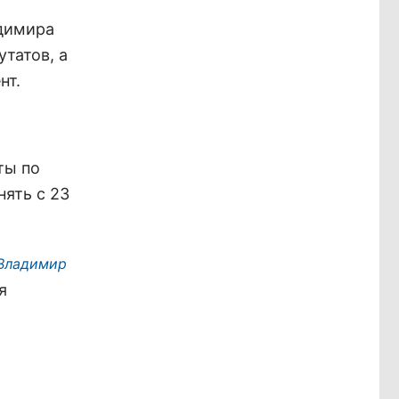
адимира
татов, а
нт.
ты по
ять с 23
Владимир
я