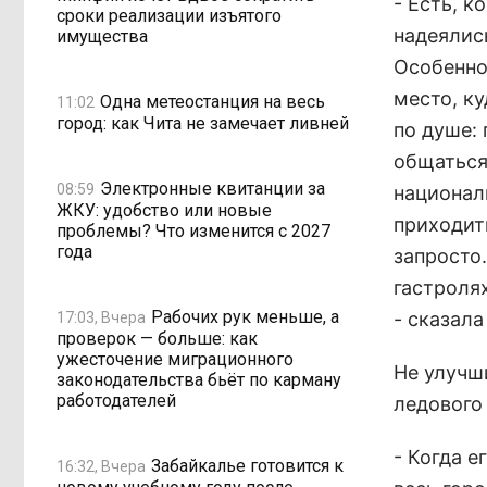
- Есть, к
сроки реализации изъятого
надеялис
имущества
Особенно
место, к
Одна метеостанция на весь
11:02
город: как Чита не замечает ливней
по душе: 
общаться
Электронные квитанции за
08:59
националь
ЖКУ: удобство или новые
приходит
проблемы? Что изменится с 2027
года
запросто.
гастролях
Рабочих рук меньше, а
- сказала
17:03, Вчера
проверок — больше: как
ужесточение миграционного
Не улучш
законодательства бьёт по карману
работодателей
ледового
- Когда е
Забайкалье готовится к
16:32, Вчера