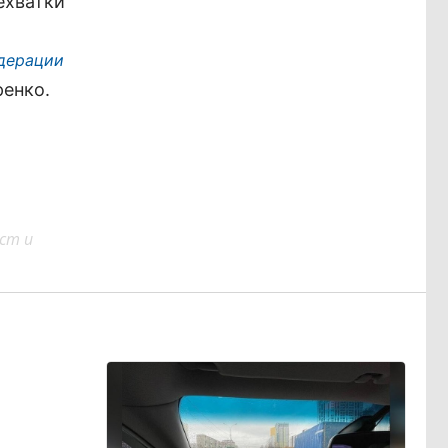
ехватки
дерации
ренко.
ст и