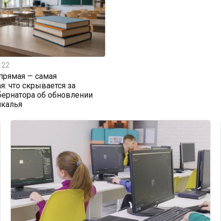
:22
прямая — самая
я: что скрывается за
бернатора об обновлении
йкалья