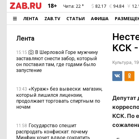
18+
Чита:
22 °
82.17
94.84
12.
ЛЕНТА
ZAB.TV
СТАТЬИ
АФИША
РАЗМЕЩЕ
Несте
Лента
КСК -
В Шерловой Горе мужчину
15:15
заставляют снести забор, который
Культура, 19
он поставил там, где годами было
запустение
«Кураж» без вывески: магазин,
13:43
который лишился лицензии,
Депутат 
продолжает торговать спиртным по
корреспо
ночам
КСК. По е
сожалени
Государство спешит
11:58
распродать конфискат: почему
Минфин хочет вдвое сократить