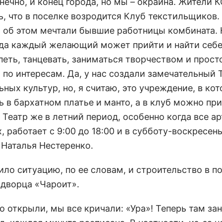
онечно, и конец города, но мы – окраина. Жители 
ь, что в поселке возродится Клуб текстильщиков.
 об этом мечтали бывшие работницы комбината. К
уда каждый желающий может прийти и найти себе
петь, танцевать, заниматься творчеством и прост
 по интересам. Да, у нас создали замечательный 
ных культур, но, я считаю, это учреждение, в ко
ь в бархатном платье и манто, а в клуб можно пр
 Театр же в летний период, особенно когда все а
, работает с 9:00 до 18:00 и в субботу-воскресен
 Наталья Нестеренко.
ило ситуацию, по ее словам, и строительство в п
 дворца «Чароит».
го открыли, мы все кричали: «Ура»! Теперь там за