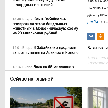
новому учебному году после
весь горо
рекордных вложений
по-насто
доступно
Как в Забайкалье
14:40, Вчера
отво
регби
превратили отлов бездомных
животных в мошенническую схему
на 20 миллионов рублей
Важные и
В Забайкалье продлили
14:01, Вчера
запрет купания на Арахлее и Кеноне
Заметили 
нажмите кл
Вода за 68 миллионов:
13:15, Вчера
ТГК-14 заплатит государству за
пользование Кеноном и Ингодой
Сейчас на главной
Этно-парк, который до
12:33, Вчера
сих пор не готов, работает почти три
года: что не так с Сухотино?