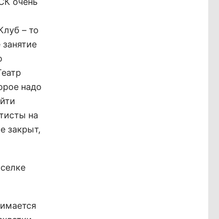
КСК очень
луб – то
 занятие
о
Театр
торое надо
ийти
ртисты на
ье закрыт,
оселке
нимается