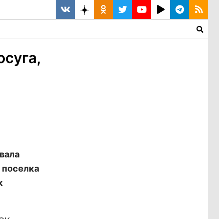
осуга,
вала
 поселка
к