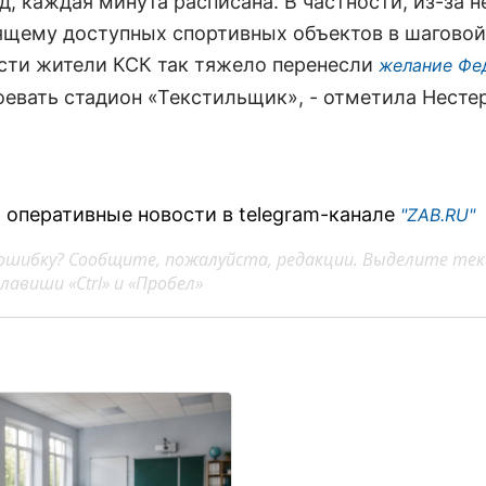
д, каждая минута расписана. В частности, из-за н
ящему доступных спортивных объектов в шаговой
сти жители КСК так тяжело перенесли
желание Фе
евать стадион «Текстильщик», - отметила Несте
 оперативные новости в telegram-канале
"ZAB.RU"
ошибку? Сообщите, пожалуйста, редакции. Выделите тек
авиши «Ctrl» и «Пробел»