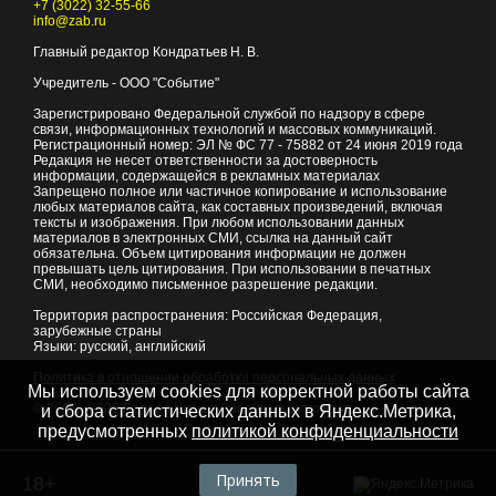
+7 (3022) 32-55-66
info@zab.ru
Главный редактор Кондратьев Н. В.
Учредитель - ООО "Событие"
Зарегистрировано Федеральной службой по надзору в сфере
связи, информационных технологий и массовых коммуникаций.
Регистрационный номер: ЭЛ № ФС 77 - 75882 от 24 июня 2019 года
Редакция не несет ответственности за достоверность
информации, содержащейся в рекламных материалах
Запрещено полное или частичное копирование и использование
любых материалов сайта, как составных произведений, включая
тексты и изображения. При любом использовании данных
материалов в электронных СМИ, ссылка на данный сайт
обязательна. Объем цитирования информации не должен
превышать цель цитирования. При использовании в печатных
СМИ, необходимо письменное разрешение редакции.
Территория распространения: Российская Федерация,
зарубежные страны
Языки: русский, английский
Политика в отношении обработки персональных данных
Мы используем cookies для корректной работы сайта
© 2007 - 2026
Портал Читы и Забайкальского края
и сбора статистических данных в Яндекс.Метрика,
предусмотренных
политикой конфиденциальности
Принять
18+