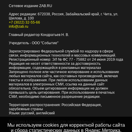
Сетевое издание ZAB.RU
Адрес редакции:
672038
, Россия, Забайкальский край, г.
Чита
,
ул.
Шилова, д. 100
+7 (3022) 32-55-66
info@zab.ru
Главный редактор Кондратьев Н. В.
Учредитель - ООО "Событие"
Зарегистрировано Федеральной службой по надзору в сфере
связи, информационных технологий и массовых коммуникаций.
Регистрационный номер: ЭЛ № ФС 77 - 75882 от 24 июня 2019 года
Редакция не несет ответственности за достоверность
информации, содержащейся в рекламных материалах
Запрещено полное или частичное копирование и использование
любых материалов сайта, как составных произведений, включая
тексты и изображения. При любом использовании данных
материалов в электронных СМИ, ссылка на данный сайт
обязательна. Объем цитирования информации не должен
превышать цель цитирования. При использовании в печатных
СМИ, необходимо письменное разрешение редакции.
Территория распространения: Российская Федерация,
зарубежные страны
Языки: русский, английский
Политика в отношении обработки персональных данных
Мы используем cookies для корректной работы сайта
© 2007 - 2026
Портал Читы и Забайкальского края
и сбора статистических данных в Яндекс.Метрика,