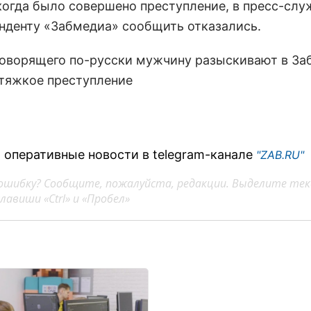
 когда было совершено преступление, в пресс-сл
нденту «Забмедиа» сообщить отказались.
 оперативные новости в telegram-канале
"ZAB.RU"
ошибку? Сообщите, пожалуйста, редакции. Выделите тек
авиши «Ctrl» и «Пробел»