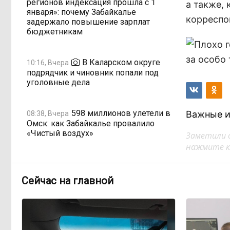
регионов индексация прошла с 1
а также,
января»: почему Забайкалье
корреспо
задержало повышение зарплат
бюджетникам
В Каларском округе
10:16, Вчера
подрядчик и чиновник попали под
уголовные дела
598 миллионов улетели в
Важные и
08:38, Вчера
Омск: как Забайкалье провалило
«Чистый воздух»
Заметили 
нажмите кл
Депутат Госдумы
08:15, Вчера
объяснил «неполноценность»
Сейчас на главной
женщин библейским сюжетом
Прокуратура начала
08:10, Вчера
проверку из-за раскопок ТГК-14