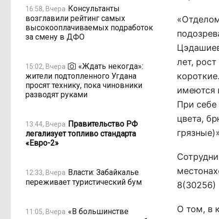
Консультанты
16:58, Вчера
возглавили рейтинг самых
«Отделом
высокооплачиваемых подработок
подозрев
за смену в ДФО
Цэдашиев
лет, рост
«Ждать некогда»:
15:02, Вчера
короткие
жители подтопленного Угдана
просят технику, пока чиновники
имеются 
разводят руками
При себе
цвета, бр
Правительство РФ
13:44, Вчера
грязные)
легализует топливо стандарта
«Евро-2»
Сотрудни
местонах
Власти: Забайкалье
12:33, Вчера
переживает туристический бум
8(30256) 
О том, в
«В большинстве
11:05, Вчера