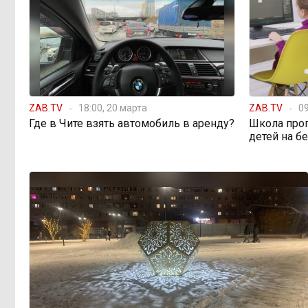
Когда ждать денег?
19:02, 5 августа
Забайкалье — в списке регионов,
где бюджетники могут остаться без
выплат
ZAB.TV
18:00, 20 марта
ZAB.TV
09
«Их масштаб может
17:30, 5 августа
Где в Чите взять автомобиль в аренду?
Школа про
превысить весь наш опыт»: Осипов
детей на б
предупреждает о климатической
угрозе на фоне пожаров в Европе
По волнам Арахлея: на
16:00, 5 августа
любимом озере забайкальцев
улучшили LTE-сеть
Путин подписал закон,
12:33, 5 августа
вдвое расширяющий основания для
выдворения мигрантов