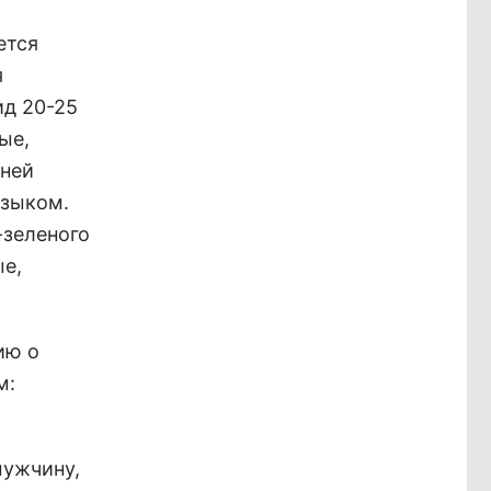
ется
я
ид 20-25
ые,
еней
языком.
-зеленого
ые,
ию о
м:
мужчину,