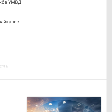
ужбе УМВД
ст и