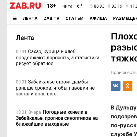
18+
Чита:
16 °
80.93
93.19
11.
ЛЕНТА
ZAB.TV
СТАТЬИ
АФИША
РАЗМЕЩЕ
Плохо
Лента
разыс
Сахар, курица и хлеб
09:31
тяжк
продолжают дорожать, а статистика
рисует обратное
Происшестви
Забайкалье строит дамбы
08:01
раньше сроков, чтобы паводки не
застали врасплох
В Дульду
Погодные качели в
18:01, Вчера
подозрев
Забайкалье: прогноз синоптиков на
ближайшие выходные
по-русск
службе У