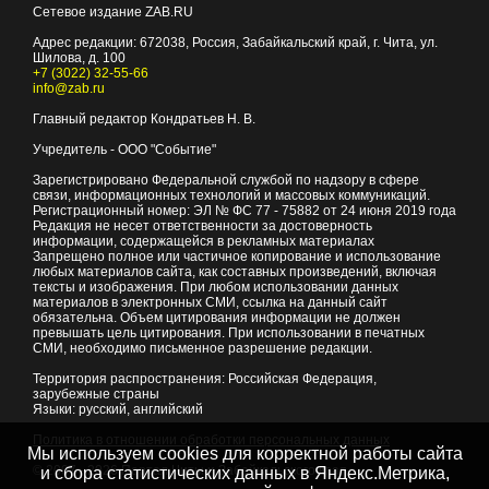
Сетевое издание ZAB.RU
Адрес редакции:
672038
, Россия, Забайкальский край, г.
Чита
,
ул.
Шилова, д. 100
+7 (3022) 32-55-66
info@zab.ru
Главный редактор Кондратьев Н. В.
Учредитель - ООО "Событие"
Зарегистрировано Федеральной службой по надзору в сфере
связи, информационных технологий и массовых коммуникаций.
Регистрационный номер: ЭЛ № ФС 77 - 75882 от 24 июня 2019 года
Редакция не несет ответственности за достоверность
информации, содержащейся в рекламных материалах
Запрещено полное или частичное копирование и использование
любых материалов сайта, как составных произведений, включая
тексты и изображения. При любом использовании данных
материалов в электронных СМИ, ссылка на данный сайт
обязательна. Объем цитирования информации не должен
превышать цель цитирования. При использовании в печатных
СМИ, необходимо письменное разрешение редакции.
Территория распространения: Российская Федерация,
зарубежные страны
Языки: русский, английский
Политика в отношении обработки персональных данных
Мы используем cookies для корректной работы сайта
© 2007 - 2026
Портал Читы и Забайкальского края
и сбора статистических данных в Яндекс.Метрика,