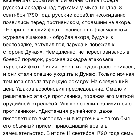
важнейших событий этой войны стала победа
русской эскадры над турками у мыса Тендра. 8
сентября 1790 года русские корабли неожиданно
появились перед противником, стоявшим на якоре.
«Неприятельский флот, - записано в флагманском
журнале Ушакова, - обрубая якоря, будучи в
беспорядке, вступил под паруса и побежал к
стороне Дуная». Немедленно, не перестраиваясь в
боевой порядок, русская эскадра атаковала
турецкий флот. Линия турецких судов расстроилась,
и они стали спешно уходить к Дунаю. Только ночная
темнота спасла турецкую эскадру. На следующий
день Ушаков возобновил преследование. Смело и
решительно атакуя противника, поражая его меткой
орудийной стрельбой, Ушаков спешил сблизиться с
противником. «Дистанция ружейного, даже
пистолетного выстрела - и в картечь!» - таков был
его обычный прием, приводивший врага в
замешательство. В итоге 11 сентября 1790 года семь