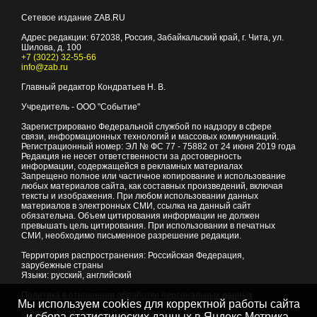
Сетевое издание ZAB.RU
Адрес редакции:
672038
, Россия, Забайкальский край, г.
Чита
,
ул.
Шилова, д. 100
+7 (3022) 32-55-66
info@zab.ru
Главный редактор Кондратьев Н. В.
Учредитель - ООО "Событие"
Зарегистрировано Федеральной службой по надзору в сфере
связи, информационных технологий и массовых коммуникаций.
Регистрационный номер: ЭЛ № ФС 77 - 75882 от 24 июня 2019 года
Редакция не несет ответственности за достоверность
информации, содержащейся в рекламных материалах
Запрещено полное или частичное копирование и использование
любых материалов сайта, как составных произведений, включая
тексты и изображения. При любом использовании данных
материалов в электронных СМИ, ссылка на данный сайт
обязательна. Объем цитирования информации не должен
превышать цель цитирования. При использовании в печатных
СМИ, необходимо письменное разрешение редакции.
Территория распространения: Российская Федерация,
зарубежные страны
Языки: русский, английский
Политика в отношении обработки персональных данных
Мы используем cookies для корректной работы сайта
© 2007 - 2026
Портал Читы и Забайкальского края
и сбора статистических данных в Яндекс.Метрика,