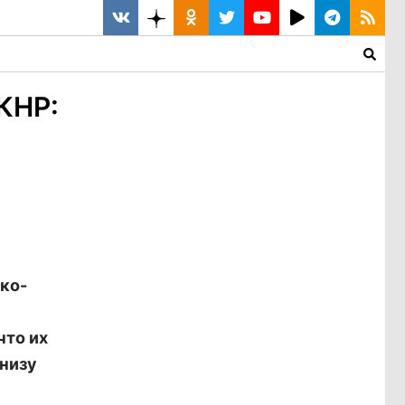
КНР:
ко-
что их
внизу