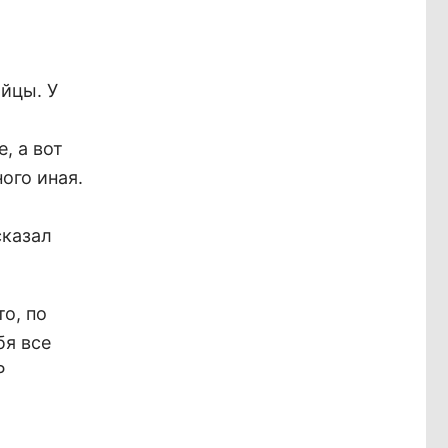
айцы. У
, а вот
ого иная.
сказал
о, по
бя все
Р