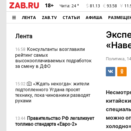
18+
Чита:
24 °
81.13
93.58
11.
ЛЕНТА
ZAB.TV
СТАТЬИ
АФИША
РАЗМЕЩЕ
Экспе
Лента
«Наве
Консультанты возглавили
16:58
рейтинг самых
Политика, 1
высокооплачиваемых подработок
за смену в ДФО
«Ждать некогда»: жители
15:02
подтопленного Угдана просят
Несмотря
технику, пока чиновники разводят
китайски
руками
специаль
можно оп
Правительство РФ легализует
13:44
топливо стандарта «Евро-2»
холодно»