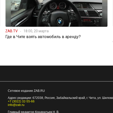
ZAB.TV
18:00, 20 марта
Где в Чите взять автомобиль в аренду?
Сетевое издание ZAB.RU
Адрес редакции:
672038
, Россия, Забайкальский край, г.
Чита
,
ул. Шилова
+7 (3022) 32-55-66
info@zab.ru
Главный редактор Кондратьев Н. В.