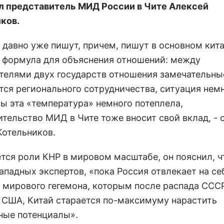
л представитель МИД России в Чите Алексей
ков.
 давно уже пишут, причем, пишут в основном кит
я формула для объяснения отношений: между
телями двух государств отношения замечательные
тся регионального сотрудничества, ситуация немн
бы эта «температура» немного потеплела,
ительство МИД в Чите тоже вносит свой вклад, - 
Котельников.
тся роли КНР в мировом масштабе, он пояснил, чт
ападных экспертов, «пока Россия отвлекает на се
 мирового гегемона, которым после распада ССС
 США, Китай старается по-максимуму нарастить
ные потенциалы».