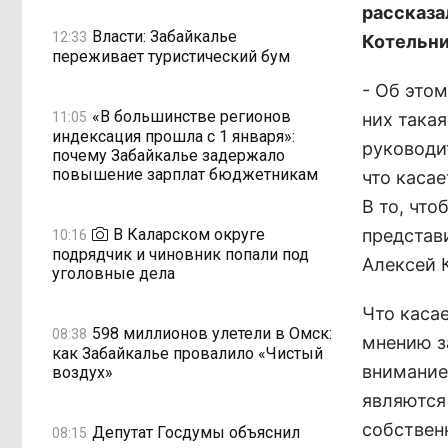
рассказа
Власти: Забайкалье
12:33
Котельни
переживает туристический бум
- Об этом
«В большинстве регионов
11:05
них така
индексация прошла с 1 января»:
руководи
почему Забайкалье задержало
повышение зарплат бюджетникам
что касае
В то, что
В Каларском округе
представ
10:16
подрядчик и чиновник попали под
Алексей 
уголовные дела
Что касае
598 миллионов улетели в Омск:
08:38
мнению з
как Забайкалье провалило «Чистый
внимание
воздух»
являются
собствен
Депутат Госдумы объяснил
08:15