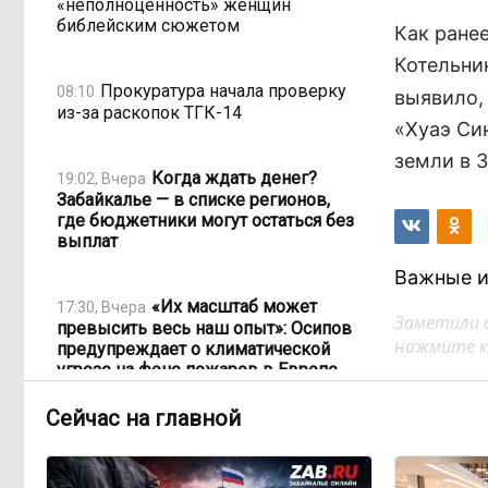
«неполноценность» женщин
библейским сюжетом
Как ране
Котельни
Прокуратура начала проверку
08:10
выявило,
из-за раскопок ТГК-14
«Хуаэ Си
земли в 
Когда ждать денег?
19:02, Вчера
Забайкалье — в списке регионов,
где бюджетники могут остаться без
выплат
Важные и
«Их масштаб может
17:30, Вчера
Заметили 
превысить весь наш опыт»: Осипов
нажмите кл
предупреждает о климатической
угрозе на фоне пожаров в Европе
Сейчас на главной
По волнам Арахлея: на
16:00, Вчера
любимом озере забайкальцев
улучшили LTE-сеть