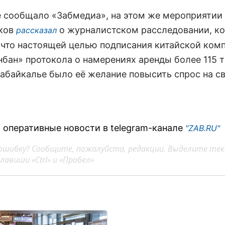
е сообщало «Забмедиа», на этом же мероприятии
ков
о журналистском расследовании, к
рассказал
 что настоящей целью подписания китайской ком
нбан» протокола о намерениях аренды более 115 т
Забайкалье было её желание повысить спрос на св
 оперативные новости в telegram-канале
"ZAB.RU"
ошибку? Сообщите, пожалуйста, редакции. Выделите тек
авиши «Ctrl» и «Пробел»