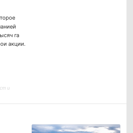
оторое
панией
ысяч га
ои акции.
ст и