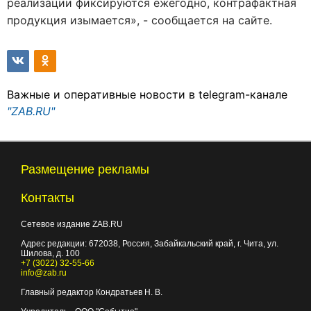
реализации фиксируются ежегодно, контрафактная
продукция изымается», - сообщается на сайте.
Важные и оперативные новости в telegram-канале
"ZAB.RU"
Размещение рекламы
Контакты
Сетевое издание ZAB.RU
Адрес редакции:
672038
, Россия, Забайкальский край, г.
Чита
,
ул.
Шилова, д. 100
+7 (3022) 32-55-66
info@zab.ru
Главный редактор Кондратьев Н. В.