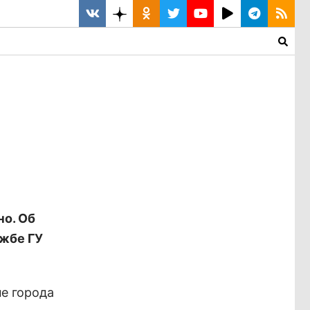
но. Об
жбе ГУ
не города