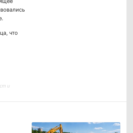
оящее
твовались
е.
ца, что
ст и