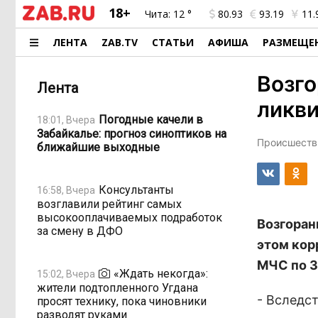
18+
Чита:
12 °
80.93
93.19
11.
ЛЕНТА
ZAB.TV
СТАТЬИ
АФИША
РАЗМЕЩЕ
Возго
Лента
ликв
Погодные качели в
18:01, Вчера
Забайкалье: прогноз синоптиков на
Происшестви
ближайшие выходные
Консультанты
16:58, Вчера
возглавили рейтинг самых
высокооплачиваемых подработок
Возгоран
за смену в ДФО
этом кор
МЧС по З
«Ждать некогда»:
15:02, Вчера
жители подтопленного Угдана
- Вследс
просят технику, пока чиновники
разводят руками