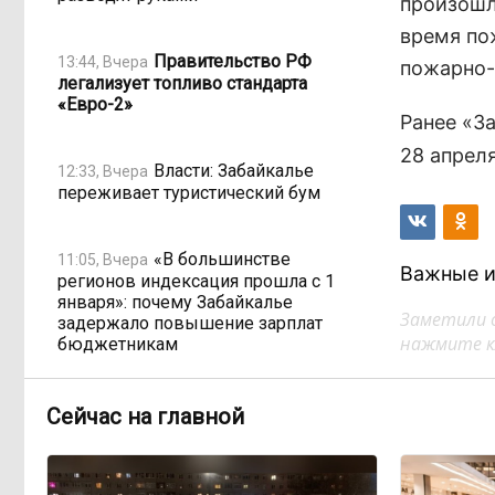
произошл
время по
Правительство РФ
13:44, Вчера
пожарно-
легализует топливо стандарта
«Евро-2»
Ранее «З
28 апреля
Власти: Забайкалье
12:33, Вчера
переживает туристический бум
«В большинстве
11:05, Вчера
Важные и
регионов индексация прошла с 1
января»: почему Забайкалье
Заметили 
задержало повышение зарплат
нажмите кл
бюджетникам
В Каларском округе
10:16, Вчера
Сейчас на главной
подрядчик и чиновник попали под
уголовные дела