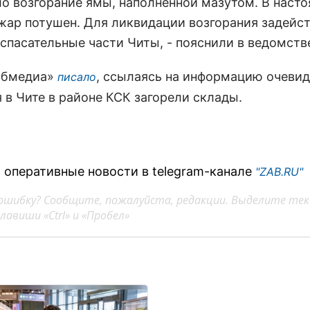
о возгорание ямы, наполненной мазутом. В наст
жар потушен. Для ликвидации возгорания задейс
спасательные части Читы, - пояснили в ведомств
абмедиа»
, ссылаясь на информацию очевид
писало
 в Чите в районе КСК загорели склады.
 оперативные новости в telegram-канале
"ZAB.RU"
ошибку? Сообщите, пожалуйста, редакции. Выделите тек
авиши «Ctrl» и «Пробел»