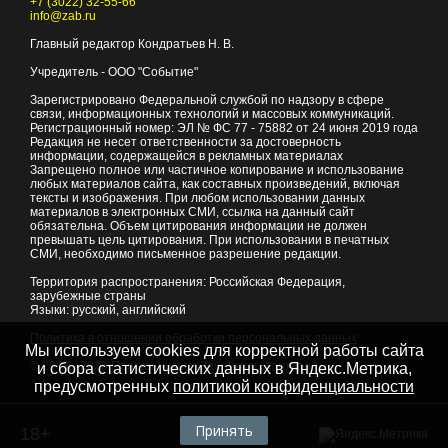
+7 (3022) 32-55-66
info@zab.ru
Главный редактор Кондратьев Н. В.
Учредитель - ООО "Событие"
Зарегистрировано Федеральной службой по надзору в сфере
связи, информационных технологий и массовых коммуникаций.
Регистрационный номер: ЭЛ № ФС 77 - 75882 от 24 июня 2019 года
Редакция не несет ответственности за достоверность
информации, содержащейся в рекламных материалах
Запрещено полное или частичное копирование и использование
любых материалов сайта, как составных произведений, включая
тексты и изображения. При любом использовании данных
материалов в электронных СМИ, ссылка на данный сайт
обязательна. Объем цитирования информации не должен
превышать цель цитирования. При использовании в печатных
СМИ, необходимо письменное разрешение редакции.
Территория распространения: Российская Федерация,
зарубежные страны
Языки: русский, английский
Политика в отношении обработки персональных данных
Мы используем cookies для корректной работы сайта
© 2007 - 2026
Портал Читы и Забайкальского края
и сбора статистических данных в Яндекс.Метрика,
предусмотренных
политикой конфиденциальности
Принять
18+