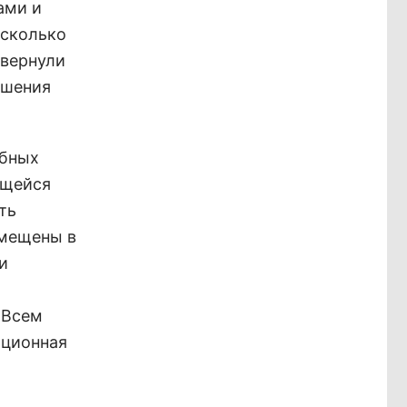
ами и
есколько
звернули
дшения
ебных
ющейся
ть
змещены в
и
 Всем
ационная