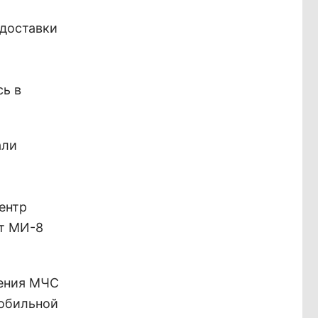
 доставки
ь в
али
ентр
рт МИ-8
ления МЧС
мобильной