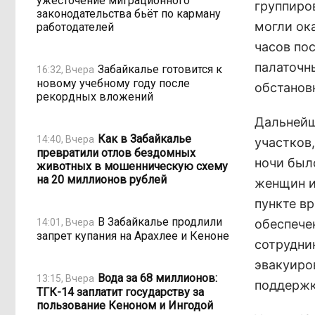
ужесточение миграционного
группиро
законодательства бьёт по карману
могли ок
работодателей
часов по
палаточн
Забайкалье готовится к
16:32, Вчера
новому учебному году после
обстанов
рекордных вложений
Дальнейш
Как в Забайкалье
14:40, Вчера
участков
превратили отлов бездомных
ночи был
животных в мошенническую схему
на 20 миллионов рублей
женщин и
пункте в
В Забайкалье продлили
14:01, Вчера
обеспече
запрет купания на Арахлее и Кеноне
сотрудни
эвакуиро
Вода за 68 миллионов:
13:15, Вчера
поддержк
ТГК-14 заплатит государству за
пользование Кеноном и Ингодой