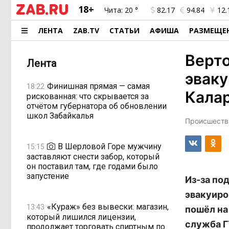
18+
Чита:
20 °
82.17
94.84
12.
ЛЕНТА
ZAB.TV
СТАТЬИ
АФИША
РАЗМЕЩЕ
Верт
Лента
эвак
Финишная прямая — самая
18:22
Кала
рискованная: что скрывается за
отчётом губернатора об обновлении
школ Забайкалья
Происшестви
В Шерловой Горе мужчину
15:15
заставляют снести забор, который
он поставил там, где годами было
запустение
Из-за по
эвакуиро
«Кураж» без вывески: магазин,
13:43
пошёл на
который лишился лицензии,
служба Г
продолжает торговать спиртным по