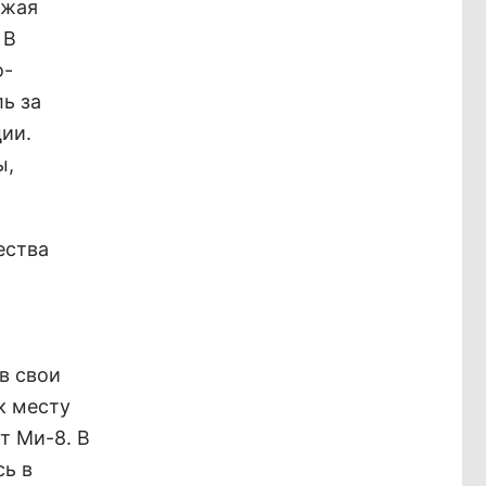
ожая
 В
о-
ь за
ии.
ы,
ества
в свои
к месту
т Ми-8. В
ь в