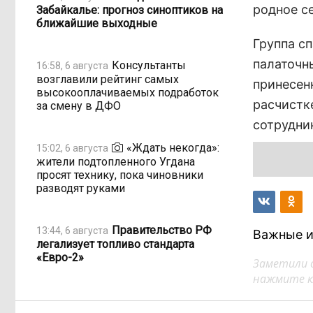
родное с
Забайкалье: прогноз синоптиков на
ближайшие выходные
Группа с
палаточн
Консультанты
16:58, 6 августа
возглавили рейтинг самых
принесен
высокооплачиваемых подработок
расчистк
за смену в ДФО
сотрудни
«Ждать некогда»:
15:02, 6 августа
жители подтопленного Угдана
просят технику, пока чиновники
разводят руками
Правительство РФ
13:44, 6 августа
Важные и
легализует топливо стандарта
«Евро-2»
Заметили 
нажмите кл
Власти: Забайкалье
12:33, 6 августа