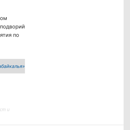
ром
 подворий
ятия по
абайкалья»
ст и