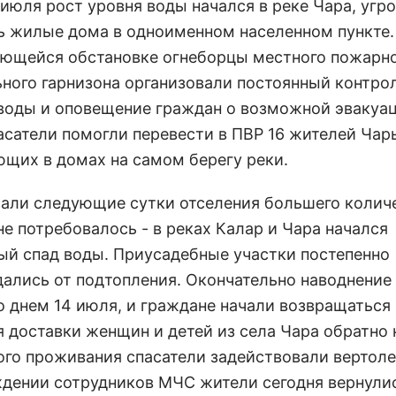
 июля рост уровня воды начался в реке Чара, угр
ь жилые дома в одноименном населенном пункте.
ющейся обстановке огнеборцы местного пожарн
ьного гарнизона организовали постоянный контрол
воды и оповещение граждан о возможной эвакуац
асатели помогли перевести в ПВР 16 жителей Чар
щих в домах на самом берегу реки.
зали следующие сутки отселения большего колич
е потребовалось - в реках Калар и Чара начался
ый спад воды. Приусадебные участки постепенно
ались от подтопления. Окончательно наводнение
о днем 14 июля, и граждане начали возвращаться 
я доставки женщин и детей из села Чара обратно 
ого проживания спасатели задействовали вертоле
дении сотрудников МЧС жители сегодня вернулис