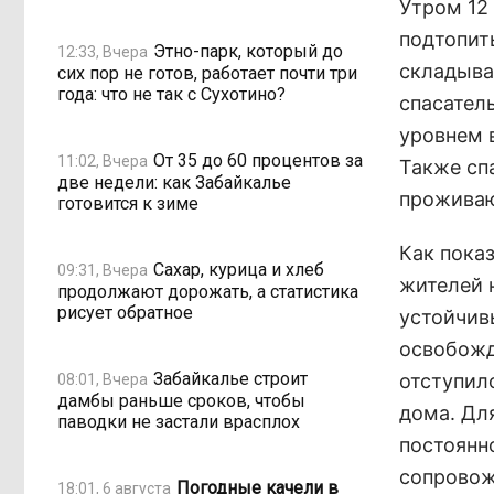
Утром 12
подтопит
Этно-парк, который до
12:33, Вчера
складыва
сих пор не готов, работает почти три
года: что не так с Сухотино?
спасател
уровнем 
От 35 до 60 процентов за
11:02, Вчера
Также сп
две недели: как Забайкалье
проживаю
готовится к зиме
Как пока
Сахар, курица и хлеб
09:31, Вчера
жителей н
продолжают дорожать, а статистика
рисует обратное
устойчив
освобожд
Забайкалье строит
отступил
08:01, Вчера
дамбы раньше сроков, чтобы
дома. Дл
паводки не застали врасплох
постоянн
сопровож
Погодные качели в
18:01, 6 августа