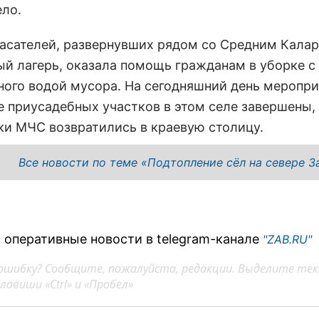
ело.
пасателей, развернувших рядом со Средним Кала
ый лагерь, оказала помощь гражданам в уборке с
ного водой мусора. На сегодняшний день меропри
е приусадебных участков в этом селе завершены,
ки МЧС возвратились в краевую столицу.
Все новости по теме «Подтопление сёл на севере З
 оперативные новости в telegram-канале
"ZAB.RU"
ошибку? Сообщите, пожалуйста, редакции. Выделите тек
авиши «Ctrl» и «Пробел»