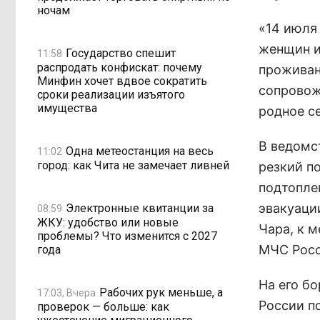
ночам
«14 июля
женщин и
Государство спешит
11:58
распродать конфискат: почему
проживан
Минфин хочет вдвое сократить
сопровож
сроки реализации изъятого
имущества
родное се
В ведомс
Одна метеостанция на весь
11:02
город: как Чита не замечает ливней
резкий по
подтопле
эвакуаци
Электронные квитанции за
08:59
ЖКУ: удобство или новые
Чара, к 
проблемы? Что изменится с 2027
МЧС Росс
года
На его б
Рабочих рук меньше, а
17:03, Вчера
России п
проверок — больше: как