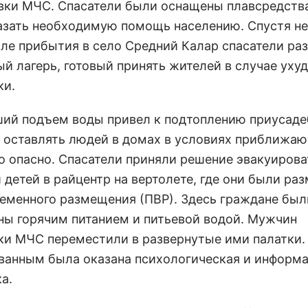
вки МЧС. Спасатели были оснащены плавсредств
азать необходимую помощь населению. Спустя н
сле прибытия в село Средний Калар спасатели ра
ый лагерь, готовый принять жителей в случае уху
ки.
ий подъем воды привел к подтоплению приусад
, оставлять людей в домах в условиях приближа
о опасно. Спасатели приняли решение эвакуирова
 детей в райцентр на вертолете, где они были ра
ременного размещения (ПВР). Здесь граждане был
ны горячим питанием и питьевой водой. Мужчин
ки МЧС переместили в развернутые ими палатки.
ванным была оказана психологическая и информ
а.