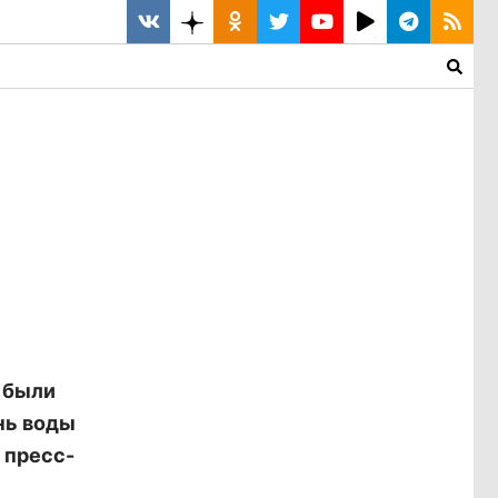
я были
нь воды
 пресс-