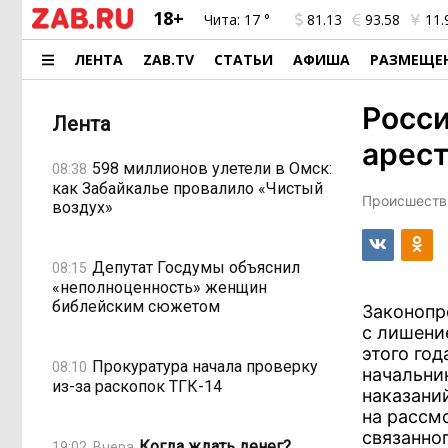
18+
Чита:
17 °
81.13
93.58
11.
ЛЕНТА
ZAB.TV
СТАТЬИ
АФИША
РАЗМЕЩЕ
Росси
Лента
арес
598 миллионов улетели в Омск:
08:38
как Забайкалье провалило «Чистый
Происшестви
воздух»
Депутат Госдумы объяснил
08:15
«неполноценность» женщин
библейским сюжетом
Законопр
с лишени
этого го
Прокуратура начала проверку
08:10
начальни
из-за раскопок ТГК-14
наказани
на рассм
связанно
Когда ждать денег?
19:02, Вчера