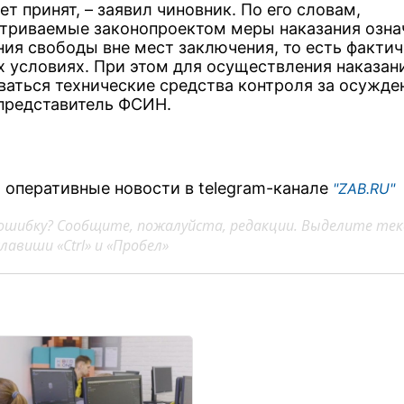
ет принят, – заявил чиновник. По его словам,
триваемые законопроектом меры наказания озна
ния свободы вне мест заключения, то есть фактич
 условиях. При этом для осуществления наказан
ваться технические средства контроля за осужде
представитель ФСИН.
 оперативные новости в telegram-канале
"ZAB.RU"
ошибку? Сообщите, пожалуйста, редакции. Выделите тек
авиши «Ctrl» и «Пробел»