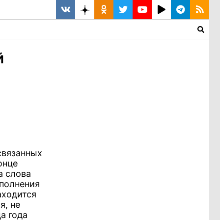
й
связанных
онце
а слова
сполнения
аходится
я, не
а года