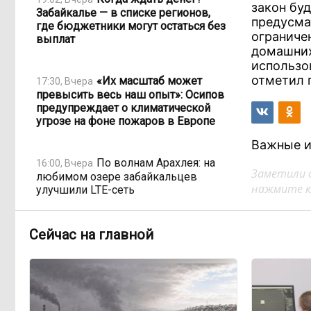
закон буд
Забайкалье — в списке регионов,
предусма
где бюджетники могут остаться без
ограниче
выплат
домашних
использо
отметил 
«Их масштаб может
17:30, Вчера
превысить весь наш опыт»: Осипов
предупреждает о климатической
угрозе на фоне пожаров в Европе
Важные и
По волнам Арахлея: на
16:00, Вчера
Заметили 
любимом озере забайкальцев
нажмите кл
улучшили LTE-сеть
Путин подписал закон,
12:33, Вчера
Сейчас на главной
вдвое расширяющий основания для
выдворения мигрантов
Читинская
12:32, Вчера