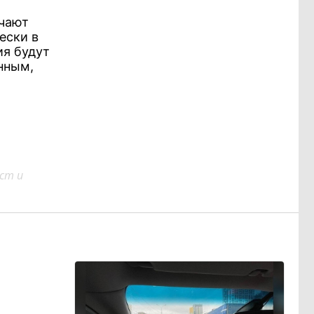
чают
ески в
ия будут
нным,
ст и