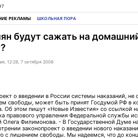
97
НИЕ РЕКЛАМЫ
ШКОЛЬНАЯ ПОРА
ян будут сажать на домашни
т?
я, 12:28, 7 октября 2008
оект о введении в России системы наказаний, не 
ем свободы, может быть принят Госдумой РФ в к
да. Об этом пишут «Новые Известия» со ссылкой н
ка правового управления Федеральной службы и
й Олега Филимонова. - В Государственной Думе н
отрении законопроект о введении нового наказани
го с лишением свободы. Мы надеемся, что до конц