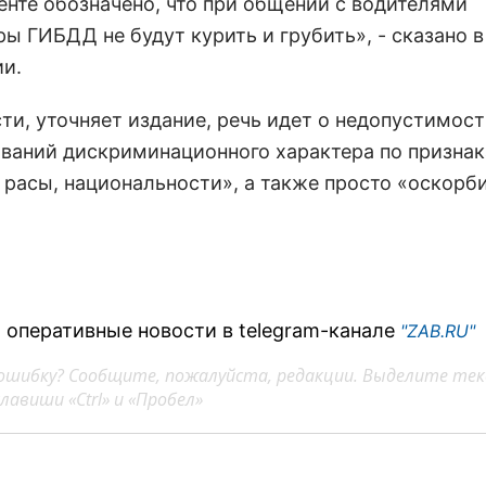
енте обозначено, что при общении с водителями
ы ГИБДД не будут курить и грубить», - сказано в
и.
ти, уточняет издание, речь идет о недопустимос
ваний дискриминационного характера по признак
, расы, национальности», а также просто «оскорб
 оперативные новости в telegram-канале
"ZAB.RU"
ошибку? Сообщите, пожалуйста, редакции. Выделите тек
авиши «Ctrl» и «Пробел»