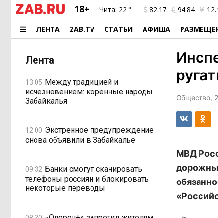
18+
Чита:
22 °
82.17
94.84
12.
ЛЕНТА
ZAB.TV
СТАТЬИ
АФИША
РАЗМЕЩЕ
Инспе
Лента
ругат
Между традицией и
13:05
исчезновением: коренные народы
Общество, 2
Забайкалья
Экстренное предупреждение
12:00
снова объявили в Забайкалье
МВД Росс
дорожным
Банки смогут сканировать
09:32
телефоны россиян и блокировать
обязанно
некоторые переводы
«Российс
«Олерон+» запретил жителям
08:30