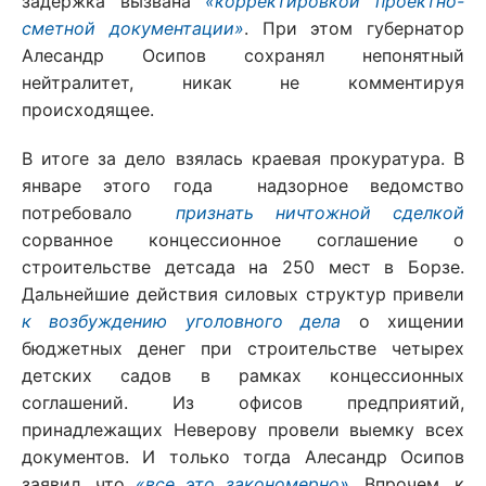
задержка вызвана
«корректировкой проектно-
сметной документации»
. При этом губернатор
Алесандр Осипов сохранял непонятный
нейтралитет, никак не комментируя
происходящее.
В итоге за дело взялась краевая прокуратура. В
январе этого года надзорное ведомство
потребовало
признать ничтожной сделкой
сорванное концессионное соглашение о
строительстве детсада на 250 мест в Борзе.
Дальнейшие действия силовых структур привели
к возбуждению уголовного дела
о хищении
бюджетных денег при строительстве четырех
детских садов в рамках концессионных
соглашений. Из офисов предприятий,
принадлежащих Неверову провели выемку всех
документов. И только тогда Алесандр Осипов
заявил, что
«все это закономерно»
. Впрочем, к