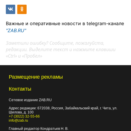
Важные и оперативные новости в telegram-канале
"ZAB.RU"
Заметили ошибку? Сообщите, пожалуйста,
редакции. Выделите текст и нажмите клавиши
«Ctrl» и «Пробел»
Размещение рекламы
Контакты
Сетевое издание ZAB.RU
Адрес редакции:
672038
, Россия, Забайкальский край, г.
Чита
,
ул.
Шилова, д. 100
+7 (3022) 32-55-66
info@zab.ru
Главный редактор Кондратьев Н. В.