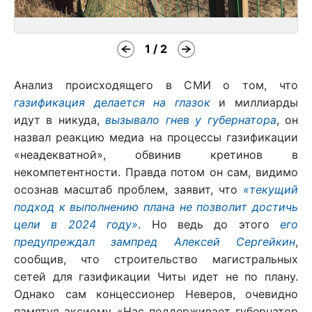
1 / 2
Анализ происходящего в СМИ о том, что
газификация делается на глазок
и миллиарды
идут в никуда,
вызывало гнев у губернатора
, он
назвал реакцию медиа на процессы газификации
«неадекватной», обвинив кретинов в
некомпетентности. Правда потом он сам, видимо
осознав масштаб проблем, заявит, что
«текущий
подход к выполнению плана не позволит достичь
цели в 2024 году»
. Но ведь до этого
его
предупреждал зампред Алексей Сергейкин
,
сообщив, что строительство магистральных
сетей для газификации Читы идет не по плану.
Однако сам концессионер Неверов, очевидно
памятуя аксиому «Нас поддерживает губернатор