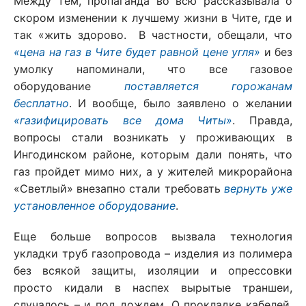
Между тем, пропаганда во всю рассказывала о
скором изменении к лучшему жизни в Чите, где и
так «жить здорово. В частности, обещали, что
«цена на газ в Чите будет равной цене угля»
и без
умолку напоминали, что все газовое
оборудование
поставляется горожанам
бесплатно
. И вообще, было заявлено о желании
«газифицировать все дома Читы»
. Правда,
вопросы стали возникать у проживающих в
Ингодинском районе, которым дали понять, что
газ пройдет мимо них, а у жителей микрорайона
«Светлый» внезапно стали требовать
вернуть уже
установленное оборудование
.
Еще больше вопросов вызвала технология
укладки труб газопровода – изделия из полимера
без всякой защиты, изоляции и опрессовки
просто кидали в наспех вырытые траншеи,
случалось – и под дождем. О прокладке кабелей,