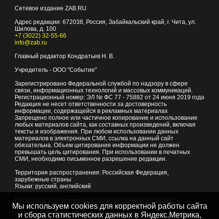
Сетевое издание ZAB.RU
Адрес редакции:
672038
, Россия, Забайкальский край, г.
Чита
,
ул.
Шилова, д. 100
+7 (3022) 32-55-66
info@zab.ru
Главный редактор Кондратьев Н. В.
Учредитель - ООО "Событие"
Зарегистрировано Федеральной службой по надзору в сфере
связи, информационных технологий и массовых коммуникаций.
Регистрационный номер: ЭЛ № ФС 77 - 75882 от 24 июня 2019 года
Редакция не несет ответственности за достоверность
информации, содержащейся в рекламных материалах
Запрещено полное или частичное копирование и использование
любых материалов сайта, как составных произведений, включая
тексты и изображения. При любом использовании данных
материалов в электронных СМИ, ссылка на данный сайт
обязательна. Объем цитирования информации не должен
превышать цель цитирования. При использовании в печатных
СМИ, необходимо письменное разрешение редакции.
Территория распространения: Российская Федерация,
зарубежные страны
Языки: русский, английский
Политика в отношении обработки персональных данных
Мы используем cookies для корректной работы сайта
© 2007 - 2026
Портал Читы и Забайкальского края
и сбора статистических данных в Яндекс.Метрика,