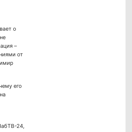
вает о
мне
иация –
ениями от
димир
чему его
 на
ЗабТВ-24,