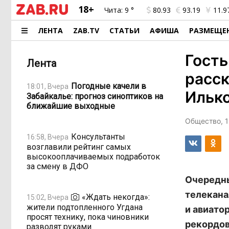
18+
Чита:
9 °
80.93
93.19
11.9
ЛЕНТА
ZAB.TV
СТАТЬИ
АФИША
РАЗМЕЩЕ
Гост
Лента
расск
Погодные качели в
18:01, Вчера
Ильк
Забайкалье: прогноз синоптиков на
ближайшие выходные
Общество, 1
Консультанты
16:58, Вчера
возглавили рейтинг самых
высокооплачиваемых подработок
за смену в ДФО
Очередны
телекана
«Ждать некогда»:
15:02, Вчера
жители подтопленного Угдана
и авиато
просят технику, пока чиновники
рекордов
разводят руками