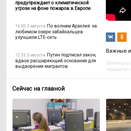
предупреждает о климатической
угрозе на фоне пожаров в Европе
По волнам Арахлея: на
16:00, 5 августа
любимом озере забайкальцев
улучшили LTE-сеть
Важные и
Путин подписал закон,
12:33, 5 августа
вдвое расширяющий основания для
Заметили 
выдворения мигрантов
нажмите кл
Читинская
12:32, 5 августа
Сейчас на главной
администрация хочет
отремонтировать кабинет за 6,8
миллиона: что скрывает смета?
«Нефтемаркет»
11:47, 5 августа
отвечает: региональные власти
неточно изложили ситуацию с