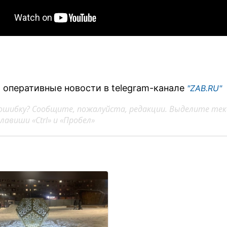
 оперативные новости в telegram-канале
"ZAB.RU"
ошибку? Сообщите, пожалуйста, редакции. Выделите тек
авиши «Ctrl» и «Пробел»