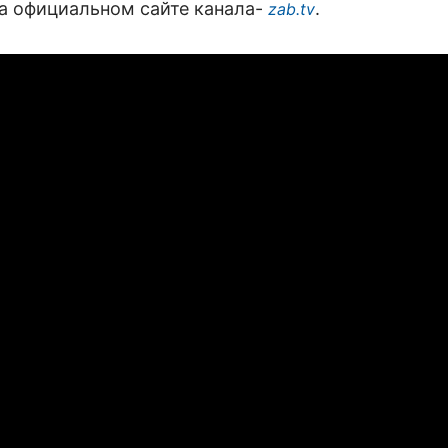
на официальном сайте канала-
.
zab.tv