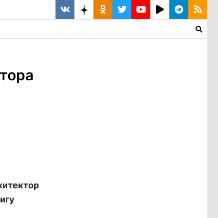
атора
хитектор
нигу