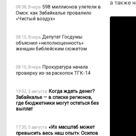
а также 
598 миллионов улетели в
08:38, Вчера
Омск: как Забайкалье провалило
«Чистый воздух»
Депутат Госдумы
08:15, Вчера
объяснил «неполноценность»
женщин библейским сюжетом
Прокуратура начала
08:10, Вчера
проверку из-за раскопок ТГК-14
Когда ждать денег?
19:02, 5 августа
Забайкалье — в списке регионов,
где бюджетники могут остаться без
выплат
«Их масштаб может
17:30, 5 августа
превысить весь наш опыт»: Осипов