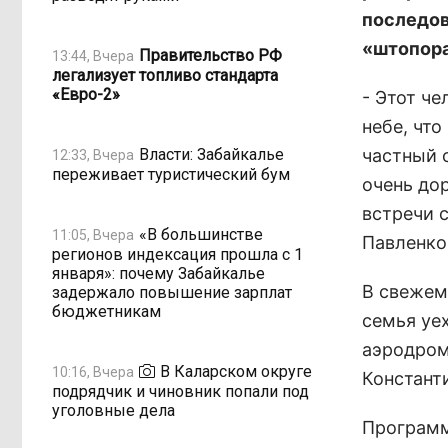
последов
«штопора
Правительство РФ
13:44, Вчера
легализует топливо стандарта
«Евро-2»
- Этот че
небе, что
Власти: Забайкалье
частный с
12:33, Вчера
переживает туристический бум
очень до
встречи 
«В большинстве
11:05, Вчера
Павленко
регионов индексация прошла с 1
января»: почему Забайкалье
В свежем
задержало повышение зарплат
бюджетникам
семья уех
аэродром
В Каларском округе
10:16, Вчера
Констант
подрядчик и чиновник попали под
уголовные дела
Программ