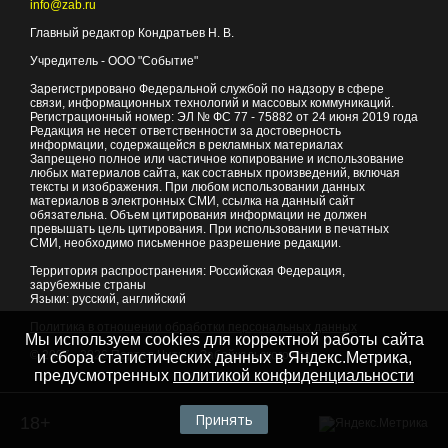
info@zab.ru
Главный редактор Кондратьев Н. В.
Учредитель - ООО "Событие"
Зарегистрировано Федеральной службой по надзору в сфере
связи, информационных технологий и массовых коммуникаций.
Регистрационный номер: ЭЛ № ФС 77 - 75882 от 24 июня 2019 года
Редакция не несет ответственности за достоверность
информации, содержащейся в рекламных материалах
Запрещено полное или частичное копирование и использование
любых материалов сайта, как составных произведений, включая
тексты и изображения. При любом использовании данных
материалов в электронных СМИ, ссылка на данный сайт
обязательна. Объем цитирования информации не должен
превышать цель цитирования. При использовании в печатных
СМИ, необходимо письменное разрешение редакции.
Территория распространения: Российская Федерация,
зарубежные страны
Языки: русский, английский
Политика в отношении обработки персональных данных
Мы используем cookies для корректной работы сайта
© 2007 - 2026
Портал Читы и Забайкальского края
и сбора статистических данных в Яндекс.Метрика,
предусмотренных
политикой конфиденциальности
Принять
18+