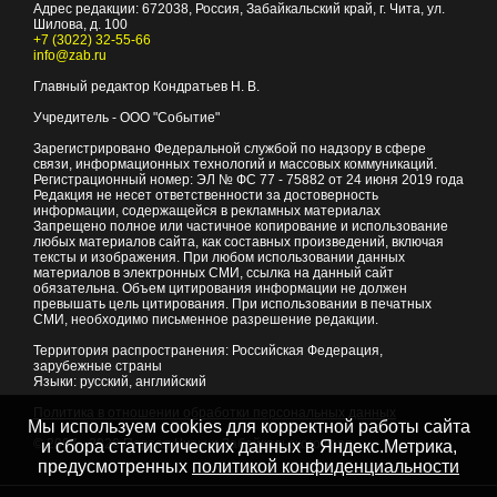
Адрес редакции:
672038
, Россия, Забайкальский край, г.
Чита
,
ул.
Шилова, д. 100
+7 (3022) 32-55-66
info@zab.ru
Главный редактор Кондратьев Н. В.
Учредитель - ООО "Событие"
Зарегистрировано Федеральной службой по надзору в сфере
связи, информационных технологий и массовых коммуникаций.
Регистрационный номер: ЭЛ № ФС 77 - 75882 от 24 июня 2019 года
Редакция не несет ответственности за достоверность
информации, содержащейся в рекламных материалах
Запрещено полное или частичное копирование и использование
любых материалов сайта, как составных произведений, включая
тексты и изображения. При любом использовании данных
материалов в электронных СМИ, ссылка на данный сайт
обязательна. Объем цитирования информации не должен
превышать цель цитирования. При использовании в печатных
СМИ, необходимо письменное разрешение редакции.
Территория распространения: Российская Федерация,
зарубежные страны
Языки: русский, английский
Политика в отношении обработки персональных данных
Мы используем cookies для корректной работы сайта
© 2007 - 2026
Портал Читы и Забайкальского края
и сбора статистических данных в Яндекс.Метрика,
предусмотренных
политикой конфиденциальности