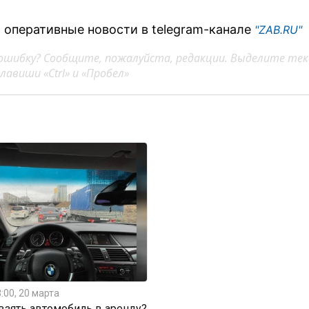
 оперативные новости в telegram-канале
"ZAB.RU"
ошибку? Сообщите, пожалуйста, редакции. Выделите тек
авиши «Ctrl» и «Пробел»
:00, 20 марта
 взять автомобиль в аренду?