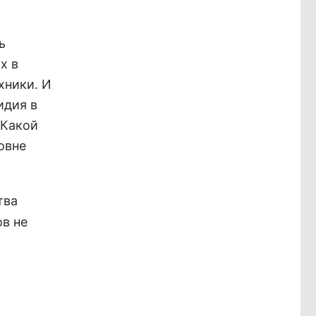
ь
х в
хники. И
идия в
 Какой
овне
тва
ов не