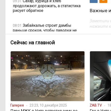
Сахар, курица и хлеб
09:31
продолжают дорожать, а статистика
Важные и
рисует обратное
Заметили 
Забайкалье строит дамбы
08:01
нажмите кл
раньше сроков, чтобы паводки не
застали врасплох
Сейчас на главной
Погодные качели в
18:01, Вчера
Забайкалье: прогноз синоптиков на
ближайшие выходные
Консультанты
16:58, Вчера
возглавили рейтинг самых
высокооплачиваемых подработок
за смену в ДФО
«Ждать некогда»:
15:02, Вчера
Галерея
23:23, 10 декабря 2025
ZAB.TV
18
жители подтопленного Угдана
Парк МЖК в Чите встретил зиму во
Где в Чите