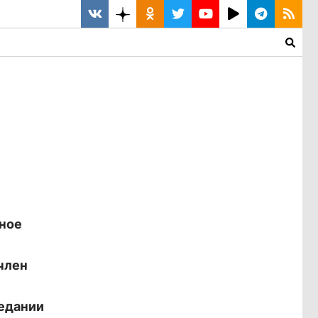
ьное
член
седании