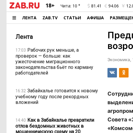
18+
Чита:
10 °
81.41
94.06
12.
ЛЕНТА
ZAB.TV
СТАТЬИ
АФИША
РАЗМЕЩЕ
Предп
Лента
возр
Рабочих рук меньше, а
17:03
проверок — больше: как
Экономика, 
ужесточение миграционного
законодательства бьёт по карману
работодателей
Забайкалье готовится к новому
16:32
Сотрудни
учебному году после рекордных
выделени
вложений
агропром
Совета
«
Как в Забайкалье превратили
14:40
отлов бездомных животных в
«Комсомо
мошенническую схему на 20