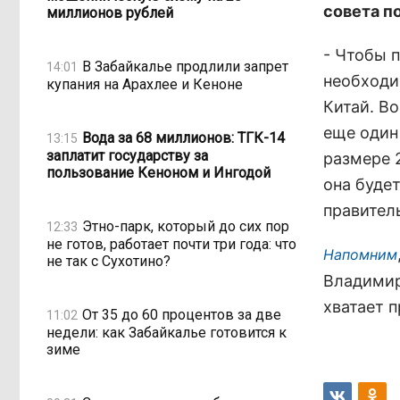
совета п
миллионов рублей
- Чтобы 
В Забайкалье продлили запрет
14:01
необходи
купания на Арахлее и Кеноне
Китай. В
еще один
Вода за 68 миллионов: ТГК-14
13:15
заплатит государству за
размере 
пользование Кеноном и Ингодой
она будет
правитель
Этно-парк, который до сих пор
12:33
не готов, работает почти три года: что
Напомним
не так с Сухотино?
Владимир
хватает 
От 35 до 60 процентов за две
11:02
недели: как Забайкалье готовится к
зиме