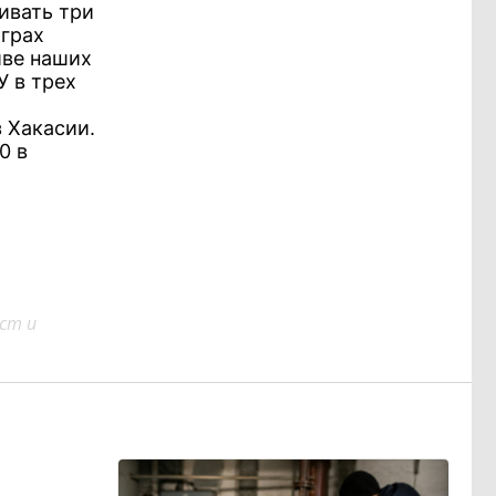
ивать три
играх
иве наших
У в трех
 Хакасии.
0 в
ст и