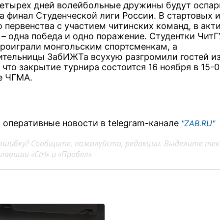
четырех дней волейбольные дружины будут оспар
на финал Студенческой лиги России. В стартовых 
о первенства с участием читинских команд, в акт
 – одна победа и одно поражение. Студентки ЧитГ
проиграли монгольским спортсменкам, а
ительницы ЗабИЖТа всухую разгромили гостей из
что закрытие турнира состоится 16 ноября в 15-0
е ЧГМА.
 оперативные новости в telegram-канале
"ZAB.RU"
ошибку? Сообщите, пожалуйста, редакции. Выделите тек
авиши «Ctrl» и «Пробел»