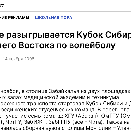
97
НИЕ РЕКЛАМЫ
ШКОЛЬНАЯ ПОРА
е разыгрывается Кубок Сибир
его Востока по волейболу
6, 14 ноября 2008
 ноября, в столице Забайкалья на двух площадках 
ых залах медицинской академии и техникума
орожного транспорта стартовал Кубок Сибири и 
среди женских студенческих команд. В соревнова
т участие семь команд: ХГУ (Абакан), ОмГТУ (Ом
), ЧитГУ, ЗабИЖТ, ЗабГГПУ (все – Чита). Также н
аявилась сборная вузов столицы Монголии – Улан-