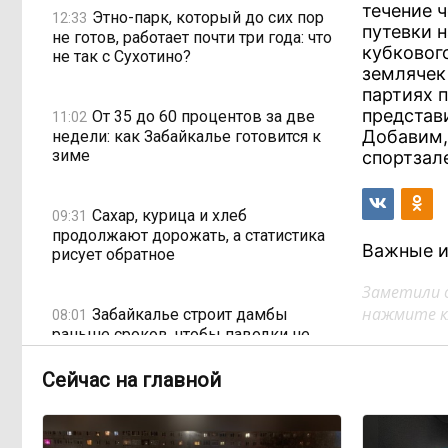
течение 
Этно-парк, который до сих пор
12:33
путевки 
не готов, работает почти три года: что
кубковог
не так с Сухотино?
землячек
партиях 
представ
От 35 до 60 процентов за две
11:02
Добавим, 
недели: как Забайкалье готовится к
зиме
спортзал
Сахар, курица и хлеб
09:31
продолжают дорожать, а статистика
Важные и
рисует обратное
Заметили 
нажмите кл
Забайкалье строит дамбы
08:01
раньше сроков, чтобы паводки не
застали врасплох
Сейчас на главной
Погодные качели в
18:01, Вчера
Забайкалье: прогноз синоптиков на