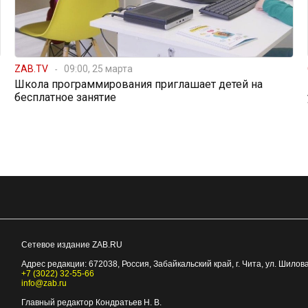
ZAB.TV
09:00, 25 марта
Школа программирования приглашает детей на
бесплатное занятие
Сетевое издание ZAB.RU
Адрес редакции:
672038
, Россия, Забайкальский край, г.
Чита
,
ул. Шилова
+7 (3022) 32-55-66
info@zab.ru
Главный редактор Кондратьев Н. В.