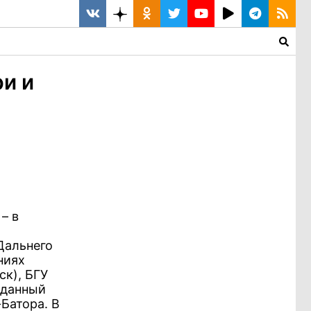
и и
– в
Дальнего
ниях
ск), БГУ
а данный
Батора. В