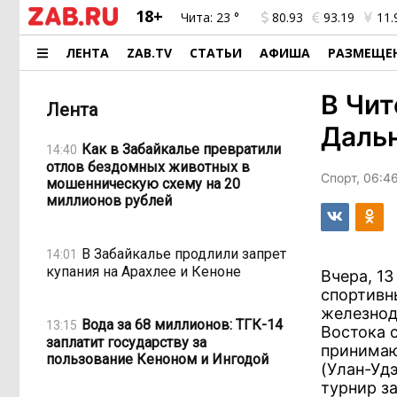
18+
Чита:
23 °
80.93
93.19
11.
ЛЕНТА
ZAB.TV
СТАТЬИ
АФИША
РАЗМЕЩЕ
В Чит
Лента
Дальн
Как в Забайкалье превратили
14:40
отлов бездомных животных в
Спорт, 06:4
мошенническую схему на 20
миллионов рублей
В Забайкалье продлили запрет
14:01
купания на Арахлее и Кеноне
Вчера, 13
спортивн
железнод
Вода за 68 миллионов: ТГК-14
13:15
Востока 
заплатит государству за
принимаю
пользование Кеноном и Ингодой
(Улан-Удэ
турнир з