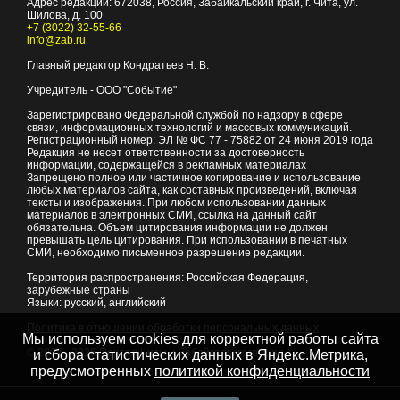
Адрес редакции:
672038
, Россия, Забайкальский край, г.
Чита
,
ул.
Шилова, д. 100
+7 (3022) 32-55-66
info@zab.ru
Главный редактор Кондратьев Н. В.
Учредитель - ООО "Событие"
Зарегистрировано Федеральной службой по надзору в сфере
связи, информационных технологий и массовых коммуникаций.
Регистрационный номер: ЭЛ № ФС 77 - 75882 от 24 июня 2019 года
Редакция не несет ответственности за достоверность
информации, содержащейся в рекламных материалах
Запрещено полное или частичное копирование и использование
любых материалов сайта, как составных произведений, включая
тексты и изображения. При любом использовании данных
материалов в электронных СМИ, ссылка на данный сайт
обязательна. Объем цитирования информации не должен
превышать цель цитирования. При использовании в печатных
СМИ, необходимо письменное разрешение редакции.
Территория распространения: Российская Федерация,
зарубежные страны
Языки: русский, английский
Политика в отношении обработки персональных данных
Мы используем cookies для корректной работы сайта
© 2007 - 2026
Портал Читы и Забайкальского края
и сбора статистических данных в Яндекс.Метрика,
предусмотренных
политикой конфиденциальности