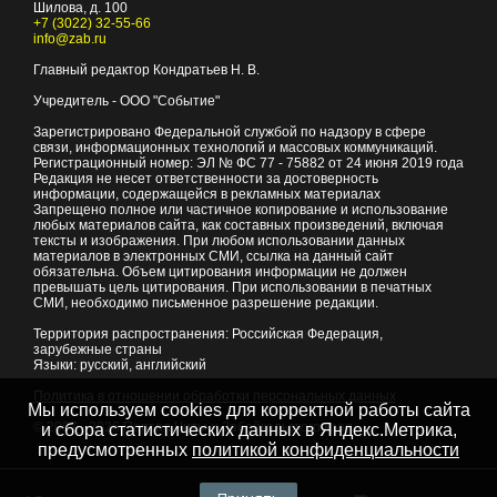
Шилова, д. 100
+7 (3022) 32-55-66
info@zab.ru
Главный редактор Кондратьев Н. В.
Учредитель - ООО "Событие"
Зарегистрировано Федеральной службой по надзору в сфере
связи, информационных технологий и массовых коммуникаций.
Регистрационный номер: ЭЛ № ФС 77 - 75882 от 24 июня 2019 года
Редакция не несет ответственности за достоверность
информации, содержащейся в рекламных материалах
Запрещено полное или частичное копирование и использование
любых материалов сайта, как составных произведений, включая
тексты и изображения. При любом использовании данных
материалов в электронных СМИ, ссылка на данный сайт
обязательна. Объем цитирования информации не должен
превышать цель цитирования. При использовании в печатных
СМИ, необходимо письменное разрешение редакции.
Территория распространения: Российская Федерация,
зарубежные страны
Языки: русский, английский
Политика в отношении обработки персональных данных
Мы используем cookies для корректной работы сайта
© 2007 - 2026
Портал Читы и Забайкальского края
и сбора статистических данных в Яндекс.Метрика,
предусмотренных
политикой конфиденциальности