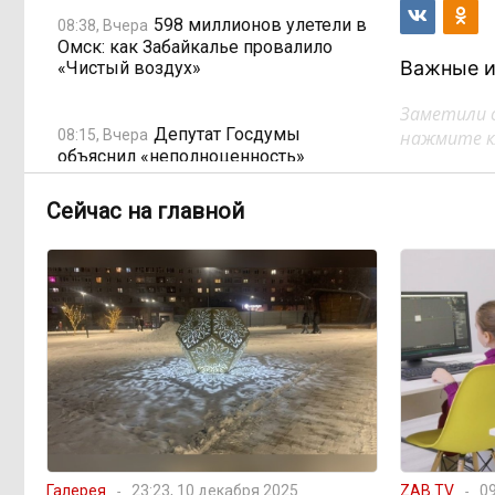
598 миллионов улетели в
08:38, Вчера
Омск: как Забайкалье провалило
Важные и
«Чистый воздух»
Заметили 
Депутат Госдумы
08:15, Вчера
нажмите кл
объяснил «неполноценность»
женщин библейским сюжетом
Сейчас на главной
Прокуратура начала
08:10, Вчера
проверку из-за раскопок ТГК-14
Когда ждать денег?
19:02, 5 августа
Забайкалье — в списке регионов,
где бюджетники могут остаться без
выплат
«Их масштаб может
17:30, 5 августа
превысить весь наш опыт»: Осипов
Галерея
23:23, 10 декабря 2025
ZAB.TV
09