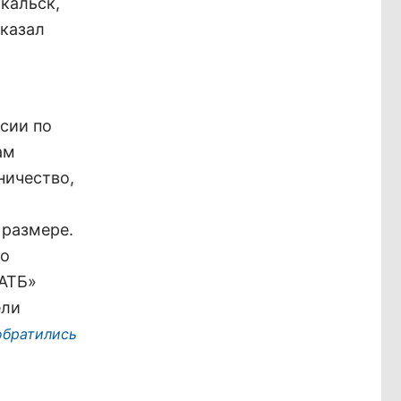
йкальск,
казал
сии по
ам
ничество,
 размере.
 о
«АТБ»
ели
обратились