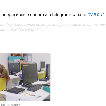
 оперативные новости в telegram-канале
"ZAB.RU"
ошибку? Сообщите, пожалуйста, редакции. Выделите тек
авиши «Ctrl» и «Пробел»
:00, 25 марта