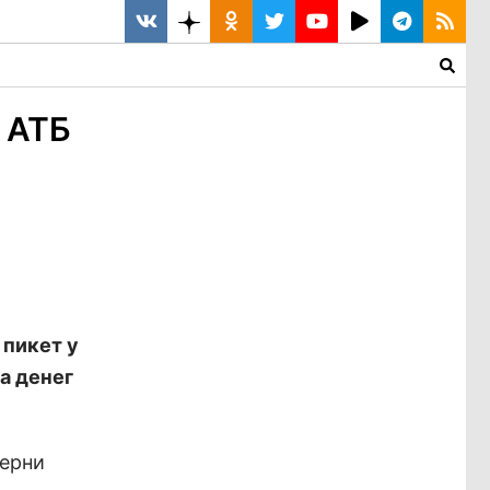
 АТБ
 пикет у
а денег
верни