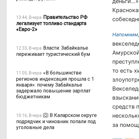
деньги…»,
Краснока
Правительство РФ
13:44, Вчера
собеседн
легализует топливо стандарта
«Евро-2»
Напомним
векселед
Власти: Забайкалье
12:33, Вчера
Амурской
переживает туристический бум
преступле
то есть 
«В большинстве
11:05, Вчера
регионов индексация прошла с 1
злоупотр
января»: почему Забайкалье
Векселед
задержало повышение зарплат
бюджетникам
взыскани
средств 
В Каларском округе
нескольк
10:16, Вчера
подрядчик и чиновник попали под
за помощ
уголовные дела