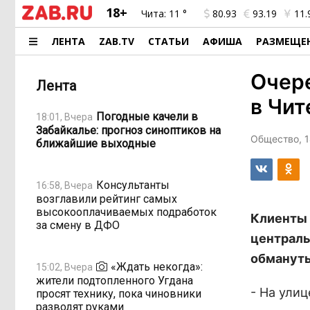
18+
Чита:
11 °
80.93
93.19
11.
ЛЕНТА
ZAB.TV
СТАТЬИ
АФИША
РАЗМЕЩЕ
Очере
Лента
в Чит
Погодные качели в
18:01, Вчера
Забайкалье: прогноз синоптиков на
Общество, 1
ближайшие выходные
Консультанты
16:58, Вчера
возглавили рейтинг самых
высокооплачиваемых подработок
Клиенты 
за смену в ДФО
централь
обмануты
«Ждать некогда»:
15:02, Вчера
жители подтопленного Угдана
- На улиц
просят технику, пока чиновники
разводят руками