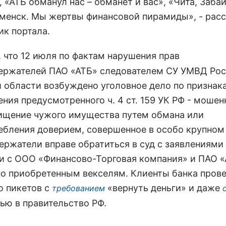
 «АТБ обманул нас – обманет и вас», «Чита, Заба
менск. Мы жертвы финансовой пирамиды», - расс
ик портала.
, что 12 июля по фактам нарушения прав
ержателей ПАО «АТБ» следователем СУ УМВД Рос
 области возбуждено уголовное дело по признак
ния предусмотренного ч. 4 ст. 159 УК РФ - мошен
хищение чужого имущества путем обмана или
ебления доверием, совершенное в особо крупном
ержатели вправе обратиться в суд с заявлениями
и с ООО «Финансово-Торговая компания» и ПАО 
по приобретенным векселям. Клиенты банка пров
о пикетов с
«вернуть деньги» и даже
требованием
ью в правительство РФ.