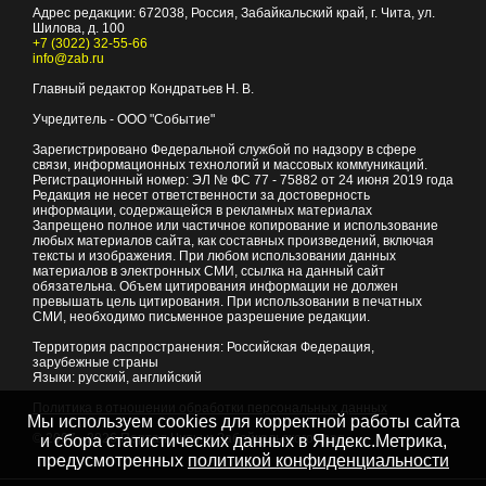
Адрес редакции:
672038
, Россия, Забайкальский край, г.
Чита
,
ул.
Шилова, д. 100
+7 (3022) 32-55-66
info@zab.ru
Главный редактор Кондратьев Н. В.
Учредитель - ООО "Событие"
Зарегистрировано Федеральной службой по надзору в сфере
связи, информационных технологий и массовых коммуникаций.
Регистрационный номер: ЭЛ № ФС 77 - 75882 от 24 июня 2019 года
Редакция не несет ответственности за достоверность
информации, содержащейся в рекламных материалах
Запрещено полное или частичное копирование и использование
любых материалов сайта, как составных произведений, включая
тексты и изображения. При любом использовании данных
материалов в электронных СМИ, ссылка на данный сайт
обязательна. Объем цитирования информации не должен
превышать цель цитирования. При использовании в печатных
СМИ, необходимо письменное разрешение редакции.
Территория распространения: Российская Федерация,
зарубежные страны
Языки: русский, английский
Политика в отношении обработки персональных данных
Мы используем cookies для корректной работы сайта
© 2007 - 2026
Портал Читы и Забайкальского края
и сбора статистических данных в Яндекс.Метрика,
предусмотренных
политикой конфиденциальности