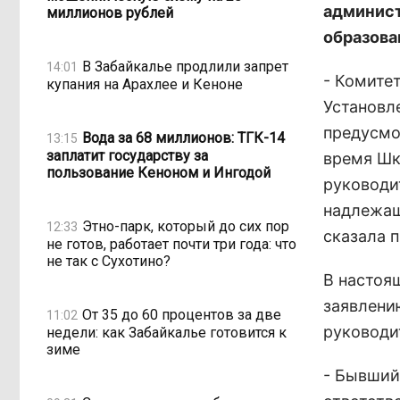
админист
миллионов рублей
образова
В Забайкалье продлили запрет
14:01
- Комите
купания на Арахлее и Кеноне
Установле
предусмо
Вода за 68 миллионов: ТГК-14
13:15
заплатит государству за
время Шк
пользование Кеноном и Ингодой
руководи
надлежащ
Этно-парк, который до сих пор
12:33
сказала 
не готов, работает почти три года: что
не так с Сухотино?
В настоя
заявлени
От 35 до 60 процентов за две
11:02
руководит
недели: как Забайкалье готовится к
зиме
- Бывший