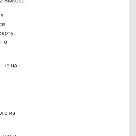
на Быкова.
в,
ся
карту,
т о
 не на
ого из