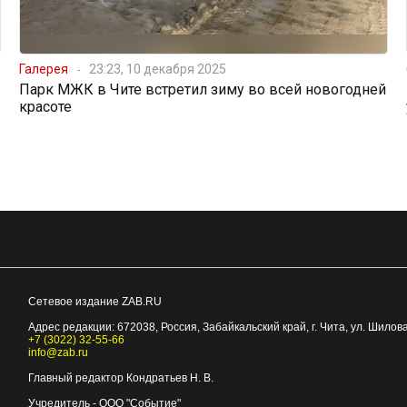
Галерея
23:23, 10 декабря 2025
Парк МЖК в Чите встретил зиму во всей новогодней
красоте
Сетевое издание ZAB.RU
Адрес редакции:
672038
, Россия, Забайкальский край, г.
Чита
,
ул. Шилова
+7 (3022) 32-55-66
info@zab.ru
Главный редактор Кондратьев Н. В.
Учредитель - ООО "Событие"