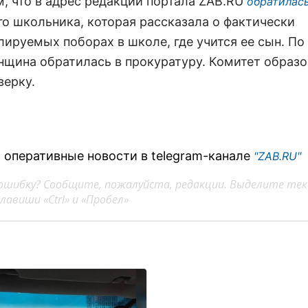
, что в адрес редакции портала ZAB.RU
обратилас
го школьника, которая рассказала о фактически
лируемых поборах в школе, где учится ее сын. По
нщина обратилась в прокуратуру. Комитет образ
ерку.
 оперативные новости в telegram-канале
"ZAB.RU"
ошибку? Сообщите, пожалуйста, редакции. Выделите тек
авиши «Ctrl» и «Пробел»