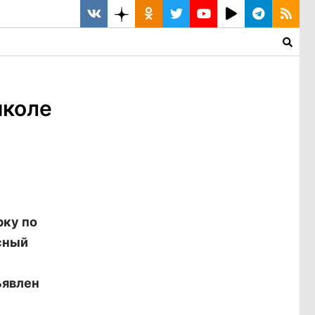
школе
рку по
сный
ъявлен