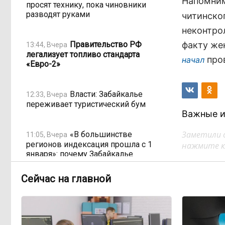
Напомним
просят технику, пока чиновники
разводят руками
читинско
неконтро
Правительство РФ
факту же
13:44, Вчера
легализует топливо стандарта
пров
начал
«Евро-2»
Власти: Забайкалье
12:33, Вчера
переживает туристический бум
Важные и
Заметили 
«В большинстве
11:05, Вчера
регионов индексация прошла с 1
нажмите кл
января»: почему Забайкалье
задержало повышение зарплат
бюджетникам
Сейчас на главной
В Каларском округе
10:16, Вчера
подрядчик и чиновник попали под
уголовные дела