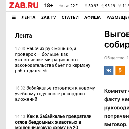
18+
Чита:
22 °
80.93
93.19
11.
ЛЕНТА
ZAB.TV
СТАТЬИ
АФИША
РАЗМЕЩЕ
Выгов
Лента
собир
Рабочих рук меньше, а
17:03
проверок — больше: как
Общество, 1
ужесточение миграционного
законодательства бьёт по карману
работодателей
Забайкалье готовится к новому
16:32
Комитет 
учебному году после рекордных
факту не
вложений
руководи
потрачен
Как в Забайкалье превратили
14:40
отлов бездомных животных в
выговор.
мошенническую схему на 20