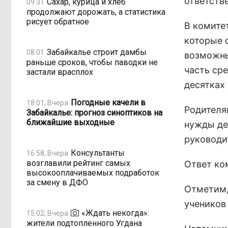
ответстве
Сахар, курица и хлеб
09:31
продолжают дорожать, а статистика
рисует обратное
В комите
которые 
Забайкалье строит дамбы
08:01
возможны
раньше сроков, чтобы паводки не
часть ср
застали врасплох
десятках
Погодные качели в
18:01, Вчера
Родителям
Забайкалье: прогноз синоптиков на
ближайшие выходные
нужды де
руководит
Консультанты
16:58, Вчера
возглавили рейтинг самых
Ответ ко
высокооплачиваемых подработок
за смену в ДФО
Отметим,
учеников 
«Ждать некогда»:
15:02, Вчера
жители подтопленного Угдана