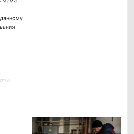
мама
ь
 данному
ования
ст и