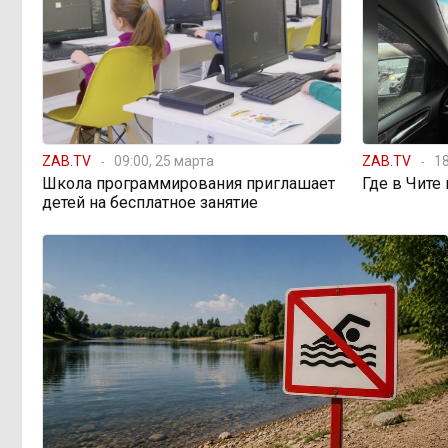
598 миллионов улетели в
08:38, Вчера
Омск: как Забайкалье провалило
«Чистый воздух»
Депутат Госдумы
08:15, Вчера
ZAB.TV
09:00, 25 марта
ZAB.TV
18
объяснил «неполноценность»
Школа программирования приглашает
Где в Чите
женщин библейским сюжетом
детей на бесплатное занятие
Прокуратура начала
08:10, Вчера
проверку из-за раскопок ТГК-14
Когда ждать денег?
19:02, 5 августа
Забайкалье — в списке регионов,
где бюджетники могут остаться без
выплат