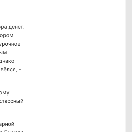
а
ра денег.
тором
урочное
ным
днако
вёлся, -
ному
 классный
арной