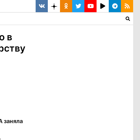
о в
рству
А заняла
.