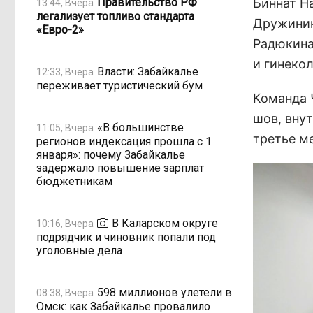
Правительство РФ
Биннат Н
13:44, Вчера
легализует топливо стандарта
Дружинин
«Евро-2»
Радюкин
и гинеко
Власти: Забайкалье
12:33, Вчера
переживает туристический бум
Команда 
шов, вну
«В большинстве
11:05, Вчера
третье м
регионов индексация прошла с 1
января»: почему Забайкалье
задержало повышение зарплат
бюджетникам
В Каларском округе
10:16, Вчера
подрядчик и чиновник попали под
уголовные дела
598 миллионов улетели в
08:38, Вчера
Омск: как Забайкалье провалило