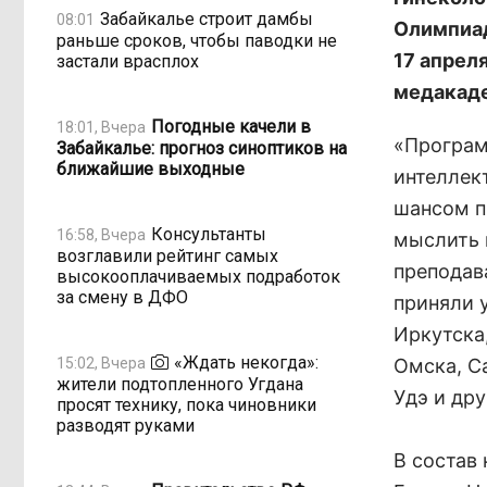
Забайкалье строит дамбы
08:01
Олимпиад
раньше сроков, чтобы паводки не
17 апрел
застали врасплох
медакад
Погодные качели в
18:01, Вчера
«Програм
Забайкалье: прогноз синоптиков на
ближайшие выходные
интеллек
шансом п
Консультанты
16:58, Вчера
мыслить 
возглавили рейтинг самых
преподав
высокооплачиваемых подработок
за смену в ДФО
приняли 
Иркутска
«Ждать некогда»:
15:02, Вчера
Омска, С
жители подтопленного Угдана
Удэ и др
просят технику, пока чиновники
разводят руками
В состав