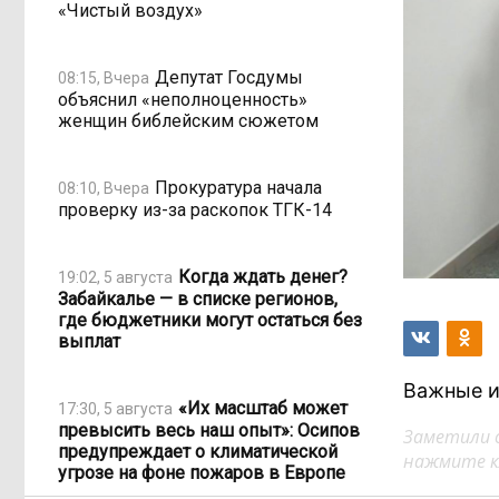
«Чистый воздух»
Депутат Госдумы
08:15, Вчера
объяснил «неполноценность»
женщин библейским сюжетом
Прокуратура начала
08:10, Вчера
проверку из-за раскопок ТГК-14
Когда ждать денег?
19:02, 5 августа
Забайкалье — в списке регионов,
где бюджетники могут остаться без
выплат
Важные и
«Их масштаб может
17:30, 5 августа
превысить весь наш опыт»: Осипов
Заметили 
предупреждает о климатической
нажмите кл
угрозе на фоне пожаров в Европе