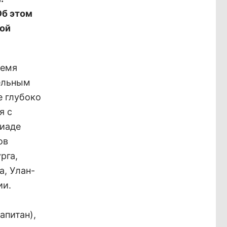
Об этом
ной
ремя
ельным
е глубоко
я с
пиаде
ов
рга,
а, Улан-
ии.
апитан),