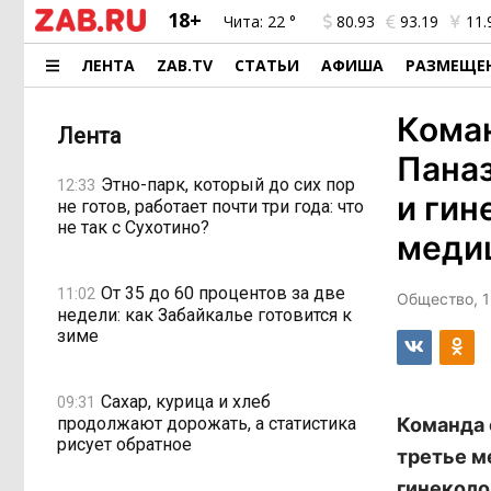
18+
Чита:
22 °
80.93
93.19
11.
ЛЕНТА
ZAB.TV
СТАТЬИ
АФИША
РАЗМЕЩЕ
Коман
Лента
Паназ
Этно-парк, который до сих пор
12:33
и гин
не готов, работает почти три года: что
не так с Сухотино?
меди
От 35 до 60 процентов за две
11:02
Общество, 1
недели: как Забайкалье готовится к
зиме
Сахар, курица и хлеб
09:31
продолжают дорожать, а статистика
Команда 
рисует обратное
третье м
гинеколо