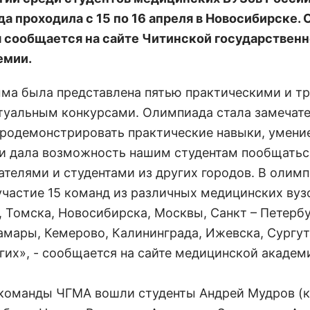
а проходила с 15 по 16 апреля в Новосибирске. 
я сообщается на сайте Читинской государствен
емии.
ма была представлена пятью практическими и т
туальным конкурсами. Олимпиада стала замечат
родемонстрировать практические навыки, умени
и дала возможность нашим студентам пообщатьс
ателями и студентами из других городов. В олим
участие 15 команд из различных медицинских вуз
, Томска, Новосибирска, Москвы, Санкт – Петербу
амары, Кемерово, Калининграда, Ижевска, Сургут
угих», - сообщается на сайте медицинской академ
 команды ЧГМА вошли студенты Андрей Мудров (к