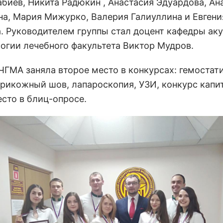
абиев, Никита Радюкин , Анастасия Эдуардова, Ан
а, Мария Мижурко, Валерия Галиуллина и Евгени
а.
Руководителем группы стал доцент кафедры ак
логии лечебного факультета Виктор Мудров.
ЧГМА заняла второе место в конкурсах: гемостат
трикожный шов, лапароскопия, УЗИ, конкурс капи
есто в блиц-опросе.