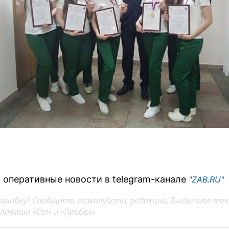
 оперативные новости в telegram-канале
"ZAB.RU"
ошибку? Сообщите, пожалуйста, редакции. Выделите тек
авиши «Ctrl» и «Пробел»