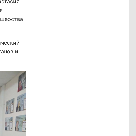
астасия
я
ушерства
ический
танов и