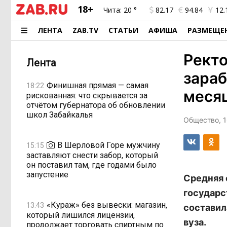
18+
Чита:
20 °
82.17
94.84
12.
ЛЕНТА
ZAB.TV
СТАТЬИ
АФИША
РАЗМЕЩЕ
Ректо
Лента
зараб
Финишная прямая — самая
18:22
меся
рискованная: что скрывается за
отчётом губернатора об обновлении
школ Забайкалья
Общество, 1
В Шерловой Горе мужчину
15:15
заставляют снести забор, который
он поставил там, где годами было
запустение
Средняя 
государс
«Кураж» без вывески: магазин,
13:43
составил
который лишился лицензии,
вуза.
продолжает торговать спиртным по