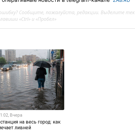
"ZAB.RU"
ошибку? Сообщите, пожалуйста, редакции. Выделите тек
авиши «Ctrl» и «Пробел»
1:02, Вчера
станция на весь город: как
мечает ливней