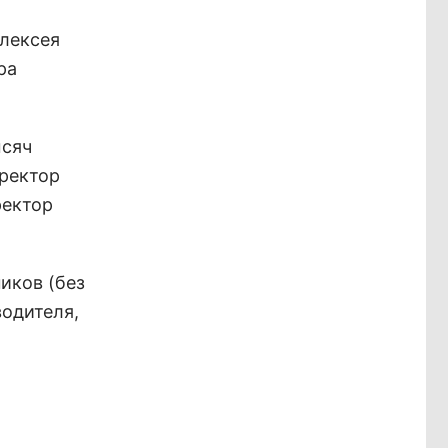
Алексея
ра
ысяч
оректор
ректор
иков (без
водителя,