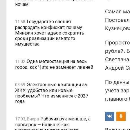
ночам
Самая ма
Постовал
Государство спешит
11:58
распродать конфискат: почему
Кузнецова
Минфин хочет вдвое сократить
сроки реализации изъятого
Проректо
имущества
рублей. 
Светлана
Одна метеостанция на весь
11:02
город: как Чита не замечает ливней
Андрей С
По данны
Электронные квитанции за
08:59
учета за
ЖКУ: удобство или новые
проблемы? Что изменится с 2027
главного 
года
Рабочих рук меньше, а
17:03, Вчера
проверок — больше: как
Важные и