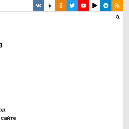
в
од
 сайте