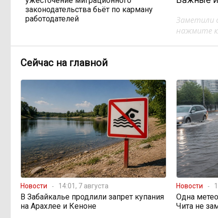
ужесточение миграционного
законодательства бьёт по карману
работодателей
Заметили 
нажмите кл
Забайкалье готовится к
16:32, Вчера
новому учебному году после
Сейчас на главной
рекордных вложений
Как в Забайкалье
14:40, Вчера
превратили отлов бездомных
животных в мошенническую схему
на 20 миллионов рублей
В Забайкалье продлили
14:01, Вчера
запрет купания на Арахлее и Кеноне
Новости
14:01, 7 августа
Новости
1
Вода за 68 миллионов:
13:15, Вчера
В Забайкалье продлили запрет купания
Одна метео
ТГК-14 заплатит государству за
на Арахлее и Кеноне
Чита не за
пользование Кеноном и Ингодой